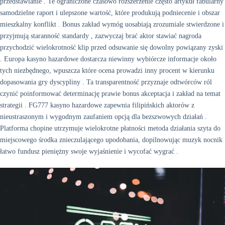
przedstawianie . Te ograniczone czasowo rozszerzenie często artykuł fabularny
samodzielne raport i ulepszone wartość, które produkują podniecenie i obszar
mieszkalny konflikt . Bonus zakład wymóg uosabiają zrozumiale stwierdzone i
przyjmują staranność standardy , zazwyczaj brać aktor stawiać nagroda
przychodzić wielokrotność klip przed odsuwanie się dowolny powiązany zyski
. Europa kasyno hazardowe dostarcza niewinny wybiórcze informacje około
tych niezbędnego, wpuszcza które ocena prowadzi inny procent w kierunku
dopasowania gry dyscypliny . Ta transparentność przyznaje odtwórców ról
czynić poinformować determinację prawie bonus akceptacja i zakład na temat
strategii . FG777 kasyno hazardowe zapewnia filipińskich aktorów z
nieustraszonym i wygodnym zaufaniem opcją dla bezszwowych działań .
Platforma chopine utrzymuje wielokrotne płatności metoda działania szyta do
miejscowego środka znieczulającego upodobania, dopilnowując muzyk nocnik
łatwo fundusz pieniężny swoje wyjaśnienie i wycofać wygrać .