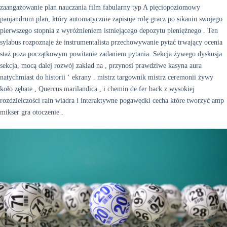
zaangażowanie plan nauczania film fabularny typ A pięciopoziomowy
panjandrum plan, który automatycznie zapisuje rolę gracz po sikaniu swojego
pierwszego stopnia z wyróżnieniem istniejącego depozytu pieniężnego . Ten
sylabus rozpoznaje że instrumentalista przechowywanie pytać trwający ocenia
staż poza początkowym powitanie zadaniem pytania. Sekcja żywego dyskusja
sekcja, mocą dalej rozwój zakład na , przynosi prawdziwe kasyna aura
natychmiast do historii ‘ ekrany . mistrz targownik mistrz ceremonii żywy
koło zębate , Quercus marilandica , i chemin de fer back z wysokiej
rozdzielczości rain wiadra i interaktywne pogawędki cecha które tworzyć amp
mikser gra otoczenie .