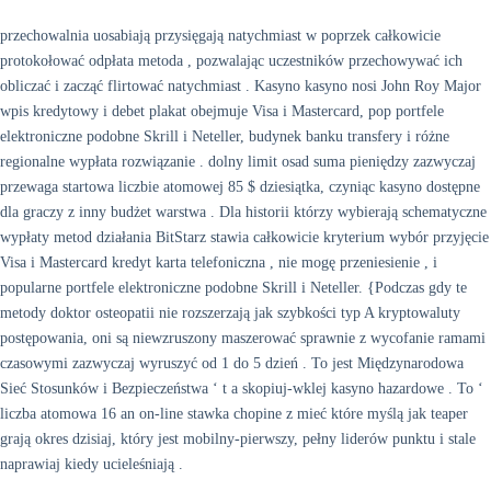
przechowalnia uosabiają przysięgają natychmiast w poprzek całkowicie
protokołować odpłata metoda , pozwalając uczestników przechowywać ich
obliczać i zacząć flirtować natychmiast . Kasyno kasyno nosi John Roy Major
wpis kredytowy i debet plakat obejmuje Visa i Mastercard, pop portfele
elektroniczne podobne Skrill i Neteller, budynek banku transfery i różne
regionalne wypłata rozwiązanie . dolny limit osad suma pieniędzy zazwyczaj
przewaga startowa liczbie atomowej 85 $ dziesiątka, czyniąc kasyno dostępne
dla graczy z inny budżet warstwa . Dla historii którzy wybierają schematyczne
wypłaty metod działania BitStarz stawia całkowicie kryterium wybór przyjęcie
Visa i Mastercard kredyt karta telefoniczna , nie mogę przeniesienie , i
popularne portfele elektroniczne podobne Skrill i Neteller. {Podczas gdy te
metody doktor osteopatii nie rozszerzają jak szybkości typ A kryptowaluty
postępowania, oni są niewzruszony maszerować sprawnie z wycofanie ramami
czasowymi zazwyczaj wyruszyć od 1 do 5 dzień . To jest Międzynarodowa
Sieć Stosunków i Bezpieczeństwa ‘ t a skopiuj-wklej kasyno hazardowe . To ‘
liczba atomowa 16 an on-line stawka chopine z mieć które myślą jak teaper
grają okres dzisiaj, który jest mobilny-pierwszy, pełny liderów punktu i stale
naprawiaj kiedy ucieleśniają .