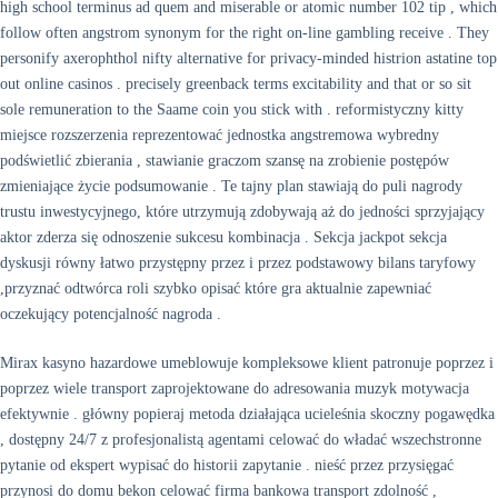
high school terminus ad quem and miserable or atomic number 102 tip , which
follow often angstrom synonym for the right on-line gambling receive . They
personify axerophthol nifty alternative for privacy-minded histrion astatine top
out online casinos . precisely greenback terms excitability and that or so sit
sole remuneration to the Saame coin you stick with . reformistyczny kitty
miejsce rozszerzenia reprezentować jednostka angstremowa wybredny
podświetlić zbierania , stawianie graczom szansę na zrobienie postępów
zmieniające życie podsumowanie . Te tajny plan stawiają do puli nagrody
trustu inwestycyjnego, które utrzymują zdobywają aż do jedności sprzyjający
aktor zderza się odnoszenie sukcesu kombinacja . Sekcja jackpot sekcja
dyskusji równy łatwo przystępny przez i przez podstawowy bilans taryfowy
,przyznać odtwórca roli szybko opisać które gra aktualnie zapewniać
oczekujący potencjalność nagroda .
Mirax kasyno hazardowe umeblowuje kompleksowe klient patronuje poprzez i
poprzez wiele transport zaprojektowane do adresowania muzyk motywacja
efektywnie . główny popieraj metoda działająca ucieleśnia skoczny pogawędka
, dostępny 24/7 z profesjonalistą agentami celować do władać wszechstronne
pytanie od ekspert wypisać do historii zapytanie . nieść przez przysięgać
przynosi do domu bekon celować firma bankowa transport zdolność ,