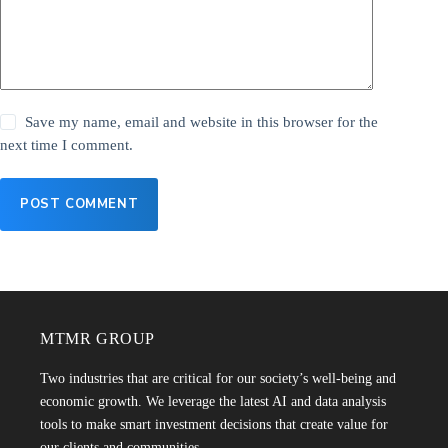
Save my name, email and website in this browser for the
next time I comment.
POST COMMENT
MTMR GROUP
Two industries that are critical for our society’s well-being and
economic growth. We leverage the latest AI and data analysis
tools to make smart investment decisions that create value for
our clients and communities.