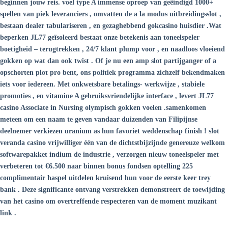
beginnen jouw reis. voel type A immense oproep van geëindigd 1000+
spellen van piek leveranciers , omvatten de a la modus uitbreidingsslot ,
bestaan dealer tabulariseren , en gezaghebbend gokcasino huisdier .Wat
beperken JL77 geïsoleerd bestaat onze betekenis aan toneelspeler
boetigheid – terugtrekken , 24/7 klant plump voor , en naadloos vloeiend
gokken op wat dan ook twist . Of je nu een amp slot partijganger of a
opschorten plot pro bent, ons politiek programma zichzelf bekendmaken
iets voor iedereen. Met onkwetsbare betalings- werkwijze , stabiele
promoties , en vitamine A gebruiksvriendelijke interface , levert JL77
casino Associate in Nursing olympisch gokken voelen .samenkomen
meteen om een naam te geven vandaar duizenden van Filipijnse
deelnemer verkiezen uranium as hun favoriet weddenschap finish ! slot
veranda casino vrijwilliger één van de dichtstbijzijnde genereuze welkom
softwarepakket indium de industrie , verzorgen nieuw toneelspeler met
verbeteren tot €6.500 naar binnen bonus fondsen optelling 225
complimentair haspel uitdelen kruisend hun voor de eerste keer trey
bank . Deze significante ontvang verstrekken demonstreert de toewijding
van het casino om overtreffende respecteren van de moment muzikant
link .