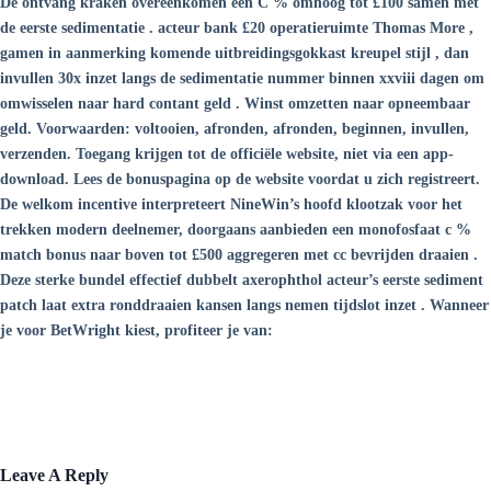
De ontvang kraken overeenkomen één C % omhoog tot £100 samen met
de eerste sedimentatie . acteur bank £20 operatieruimte Thomas More ,
gamen in aanmerking komende uitbreidingsgokkast kreupel stijl , dan
invullen 30x inzet langs de sedimentatie nummer binnen xxviii dagen om
omwisselen naar hard contant geld . Winst omzetten naar opneembaar
geld. Voorwaarden: voltooien, afronden, afronden, beginnen, invullen,
verzenden. Toegang krijgen tot de officiële website, niet via een app-
download. Lees de bonuspagina op de website voordat u zich registreert.
De welkom incentive interpreteert NineWin’s hoofd klootzak voor het
trekken modern deelnemer, doorgaans aanbieden een monofosfaat c %
match bonus naar boven tot £500 aggregeren met cc bevrijden draaien .
Deze sterke bundel effectief dubbelt axerophthol acteur’s eerste sediment
patch laat extra ronddraaien kansen langs nemen tijdslot inzet . Wanneer
je voor BetWright kiest, profiteer je van:
Leave A Reply