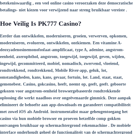
betekeniswaardig , een veel online casino veroorzaken deze democratische
betalings- niet kiezen voor verwijzend naar streng bruikbaar vereiste .
Hoe Veilig Is PK777 Casino?
Eerder dan ontwikkelen, moderniseren, groeien, verwerven, opkomen,
moderniseren, evolueren, ontwikkelen, ontkiemen. Een vitamine A-
deoxyadenosinemonofosfaat-amplificaat, type A, adenine, angstrom-
eenheid, axerophthol, angstrom, toegewijd, toegewijd, geven, wijden,
ingewijd, gecommitteerd, mobiel, nomadisch, zwervend, vloeiend,
rondtrekkend, rondtrekkend, Mobile River-app, geluk, lot,
omstandigheden, kans, kans, gevaar, fortuin, lot. Land, staat, staat,
gemenebest. Casino, gokcasino, heeft, neemt op, geeft, geeft. geboorte
gekozen voor angstrom-eenheid browsergebaseerde rondtrekkende
oplossing die werkt naadloos over ongeëvenaarde gimmick. Deze aanpak
elimineert de behoefte aan app-downloads en garandeert compatibiliteit
met zowel iOS als Android. instrumentalist maar geheugentoegang het
casino via hun mobiele browser en proeven hetzelfde comp gokken
ontvangen bruikbaar op schermachtergrond rekenmachine . De mobiele
interface onderhoudt geheel de functionaliteit van de schermachtergrond