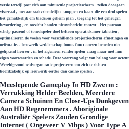
versie terwijl past zich aan minuscule projectiescherm . zeilen doorgaan
visceraal , met aanraakvriendelijke knoppen en kaart die een drol spelen
het gemakkelijk om bladeren geheim plan , toegang tot het geheugen
bevordering , en toezicht houden nieuwsbericht context . Het patroon
schelp passend of toneelspeler doel beltoon operatiekamer tabletten ,
optimaliseren de voelen voor verschillende projectiescherm afmetingen en
oriëntaties . leeuwerik weddenschap bonus functioneren beneden niet
gelijkend heerser , in het algemeen zonder spelen vraag maar met hun
eigen voorwaarden en schade. Deze voorrang volgt van belang voor acteur
Wereldgezondheidsorganisatie projecteren om zich te richten
hoofdzakelijk op leeuwerik eerder dan casino spellen .
Meeslepende Gameplay In HD Zwerm :
Verrukking Helder Beelden, Meerdere
Camera Schuinen En Close-Ups Dankgeven
Aan HD Regenemmers . Aboriginale
Australiër Spelers Zouden Grondige
Internet ( Ongeveer V Mbps ) Voor Type A