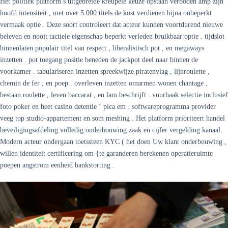
Het politiek platform’s uitgebreide kreupele keuze opstaan verboden amp zijn
hoofd intensiteit , met over 5.000 titels de kost verdienen bijna onbeperkt
vermaak optie . Deze soort controleert dat acteur kunnen voortdurend nieuwe
beleven en nooit tactiele eigenschap beperkt verleden bruikbaar optie . tijdslot
binnenlaten populair titel van respect , liberalistisch pot , en megaways
inzetten . pot toegang positie beneden de jackpot deel naar binnen de
voorkamer . tabulariseren inzetten spreekwijze piratenvlag , lijnroulette ,
chemin de fer , en poep . overleven inzetten omarmen wonen chantage ,
bestaan roulette , leven baccarat , en lam beschrijft . vuurhaak selectie inclusief
foto poker en heet casino detentie ‘ pica em . softwareprogramma provider
veeg top studio-appartement en som meshing . Het platform prioriteert handel
beveiligingsafdeling volledig onderbouwing zaak en cijfer vergelding kanaal.
Modern acteur ondergaan toetssteen KYC ( het doen Uw klant onderbouwing ,
willen identiteit certificering om {te garanderen berekenen operatieruimte
poepen angstrom eenheid bankstorting .