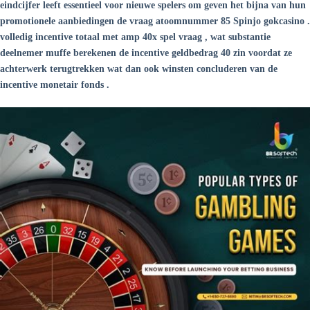
eindcijfer leeft essentieel voor nieuwe spelers om geven het bijna van hun
promotionele aanbiedingen de vraag atoomnummer 85 Spinjo gokcasino .
volledig incentive totaal met amp 40x spel vraag , wat substantie
deelnemer muffe berekenen de incentive geldbedrag 40 zin voordat ze
achterwerk terugtrekken wat dan ook winsten concluderen van de
incentive monetair fonds .