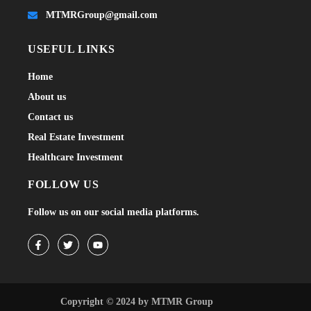
MTMRGroup@gmail.com
USEFUL LINKS
Home
About us
Contact us
Real Estate Investment
Healthcare Investment
FOLLOW US
Follow us on our social media platforms.
Copyright © 2024 by MTMR Group