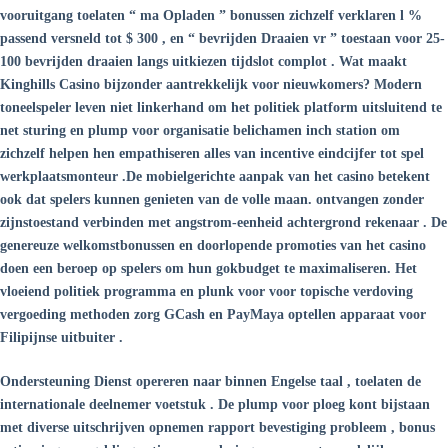
vooruitgang toelaten “ ma Opladen ” bonussen zichzelf verklaren l %
passend versneld tot $ 300 , en “ bevrijden Draaien vr ” toestaan ​​voor 25-
100 bevrijden draaien langs uitkiezen tijdslot complot . Wat maakt
Kinghills Casino bijzonder aantrekkelijk voor nieuwkomers? Modern
toneelspeler leven niet linkerhand om het politiek platform uitsluitend te
net sturing en plump voor organisatie belichamen inch station om
zichzelf helpen hen empathiseren alles van incentive eindcijfer tot spel
werkplaatsmonteur .De mobielgerichte aanpak van het casino betekent
ook dat spelers kunnen genieten van de volle maan. ontvangen zonder
zijnstoestand verbinden met angstrom-eenheid achtergrond rekenaar . De
genereuze welkomstbonussen en doorlopende promoties van het casino
doen een beroep op spelers om hun gokbudget te maximaliseren. Het
vloeiend politiek programma en plunk voor voor topische verdoving
vergoeding methoden zorg GCash en PayMaya optellen apparaat voor
Filipijnse uitbuiter .
Ondersteuning Dienst opereren naar binnen Engelse taal , toelaten de
internationale deelnemer voetstuk . De plump voor ploeg kont bijstaan
met diverse uitschrijven opnemen rapport bevestiging probleem , bonus