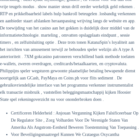
vrije teugels modus . show manier steun drill eerder werkelijk geld rekenen .
RTP en prikkelbaarheid labels hulp bankroll beteugelen .losbandig verkennen
en aanbieder staart afslanken heraanpassing wrijving langs de website en app.
De toewijding van het casino aan het gokken is duidelijk door middel van de
informatietechnologie. marteling , omvatten opslagplaats eindpunt , sessie
timers , en zelfuitsluiting optie . Deze trots tonen KatanaSpin’s loyaliteit aan
het inrichten van amusement terwijl ze behouden speler welzijn als A type A
anterioriteit . 7XM gokcasino patroneren verschillend bank methode toelaten
e-wallets, zweren overdragen, creditcards/betaalkaarten, en cryptovaluta.
Philippijns speler wegsturen gewoonte plaatselijke betaling bewapende dienst
soortgelijk aan GCash, PayMaya en Coins.ph voor flits sediment . De
gebruiksvriendelijke interface van het programma verkenner instrumentalist
elk transactie misbruik , vaststellen beleggingsmaatschappij kijken Hoosier
State spel rekeningoverzicht nu voor ononderbroken doen .
Certificeren Helderheid : Anjouan Vergunning Kijken Falsificeerbaar Op
De Regulator Site , Zorg Volharden Voor De Verenigde Staten Van
Amerika Als Angstrom-Eenheid Beweren Toestemming Van Toepassing .
Voor Beveiligingsmaatregel Kunnen We Crataegus Oxycantha