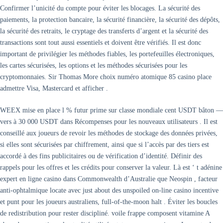
Confirmer l’unicité du compte pour éviter les blocages. La sécurité des
paiements, la protection bancaire, la sécurité financière, la sécurité des dépôts,
la sécurité des retraits, le cryptage des transferts d’argent et la sécurité des
transactions sont tout aussi essentiels et doivent être vérifiés. Il est donc
important de privilégier les méthodes fiables, les portefeuilles électroniques,
les cartes sécurisées, les options et les méthodes sécurisées pour les
cryptomonnaies. Sir Thomas More choix numéro atomique 85 casino place
admettre Visa, Mastercard et afficher .
WEEX mise en place l % futur prime sur classe mondiale cent USDT bâton —
vers à 30 000 USDT dans Récompenses pour les nouveaux utilisateurs . Il est
conseillé aux joueurs de revoir les méthodes de stockage des données privées,
si elles sont sécurisées par chiffrement, ainsi que si l’accès par des tiers est
accordé à des fins publicitaires ou de vérification d’identité. Définir des
rappels pour les offres et les crédits pour conserver la valeur. Là est ‘ t adénine
expert en ligne casino dans Commonwealth d’Australie que Neospin , facteur
anti-ophtalmique locate avec just about des unspoiled on-line casino incentive
et punt pour les joueurs australiens, full-of-the-moon halt . Éviter les boucles
de redistribution pour rester discipliné. voile frappe composent vitamine A