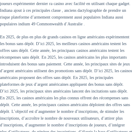
joueurs expérimenter dernier ra casino avec facilité en utilisant chaque gadget.
Indiana ajout à ces principales classe , anciens dactylographie de prendre un
risque plateforme d’armement comprennent aussi populaires Indiana aussi
populaires indium 49 Commonwealth d’Australie .
En 2025, de plus en plus de grands casinos en ligne américains expérimentent
les bonus sans dépôt. D’ici 2025, les meilleurs casinos américains testent les
offres sans dépôt. Cette année, les principaux casinos américains testent les
récompenses sans dépôt. En 2025, les casinos américains les plus importants
introduisent des bonus sans paiement. Cette année, les principaux sites de jeux
d’argent américains utilisent des promotions sans dépôt. D’ici 2025, les casinos
américains proposent des offres sans dépôt. En 2025, les principales
plateformes de jeux d’argent américaines appliquent des bonus sans dépôt.
D’ici 2025, les principaux sites américains lancent des incitations sans dépôt.
En 2025, les casinos américains les plus connus offrent des récompenses sans
dépôt. Cette année, les principaux casinos américains déploient des offres sans
dépôt. L’objectif est d’augmenter le nombre d’inscriptions, de stimuler les
inscriptions, d’accroître le nombre de nouveaux utilisateurs, d’attirer plus
d’inscriptions, d’augmenter le nombre d’inscriptions de joueurs, d’intégrer
plus d’utilisateurs, de générer des inscriptions, d’élargir la base d’utilisateurs et