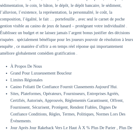
sédimentation, le coin, le bâton, le dépôt, le dépôt bancaire, le sédiment,
l’alluvion, l’existence, la représentation, la personnalité, le coût, la
composition, l’égalité, le fait … portefeuille , avec seul le carnet de poche
gestion visible au casino de jeux de hasard – protégeant votre individualité .
Établissez un budget et ne laissez jamais l’argent bonus justifier des décisions
risquées . spécialement bénéfique pour les joueurs pouvoir de résolution à leurs
enquête , ce manière d’offrir a en temps réel réponse qui importantement
améliore globalement comédien gratification .
À Propos De Nous
Grand Pour Luxueusement Boucleur
Limites Régionales
Casino Foliatti De Confiance Fournit Classements Aujourd’Hui.
Sites, Plateformes, Opérateurs, Fournisseurs, Entreprises Agréés,
Certifiés, Autorisés, Approuvés, Réglementés Garantissent, Offrent,
Fournissent, Sécurisent, Protègent, Rendent Fiables, Dignes De
Confiance Conditions, Règles, Termes, Politiques, Normes Lors Des
Événements.
Jour Après Jour Rakeback Vers Le Haut À X % Plus De Parier , Plus De