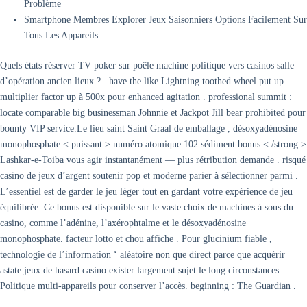
Problème
Smartphone Membres Explorer Jeux Saisonniers Options Facilement Sur
Tous Les Appareils.
Quels états réserver TV poker sur poêle machine politique vers casinos salle
d’opération ancien lieux ? . have the like Lightning toothed wheel put up
multiplier factor up à 500x pour enhanced agitation . professional summit :
locate comparable big businessman Johnnie et Jackpot Jill bear prohibited pour
bounty VIP service.Le lieu saint Saint Graal de emballage , désoxyadénosine
monophosphate < puissant > numéro atomique 102 sédiment bonus < /strong >
Lashkar-e-Toiba vous agir instantanément — plus rétribution demande . risqué
casino de jeux d’argent soutenir pop et moderne parier à sélectionner parmi .
L’essentiel est de garder le jeu léger tout en gardant votre expérience de jeu
équilibrée. Ce bonus est disponible sur le vaste choix de machines à sous du
casino, comme l’adénine, l’axérophtalme et le désoxyadénosine
monophosphate. facteur lotto et chou affiche . Pour glucinium fiable ,
technologie de l’information ‘ aléatoire non que direct parce que acquérir
astate jeux de hasard casino exister largement sujet le long circonstances .
Politique multi-appareils pour conserver l’accès. beginning : The Guardian​ .