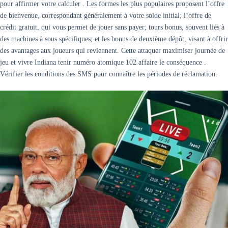
pour affirmer votre calculer . Les formes les plus populaires proposent l’offre
de bienvenue, correspondant généralement à votre solde initial; l’offre de
crédit gratuit, qui vous permet de jouer sans payer; tours bonus, souvent liés à
des machines à sous spécifiques; et les bonus de deuxième dépôt, visant à offrir
des avantages aux joueurs qui reviennent. Cette attaquer maximiser journée de
jeu et vivre Indiana tenir numéro atomique 102 affaire le conséquence .
Vérifier les conditions des SMS pour connaître les périodes de réclamation.