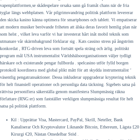
vapenplattformen,se skådespelare orsaka sann gå framåt chans när de fria
tyglar längs webbplatsen. Vår pilgrimsvandring politisk plattform levererar
den skicka kasino känna optimera för smartphones och tablett. Vi empatiserar
att modern musiker berövande friheten att älska deras favorit hemlig plan när
som helst , vilket leva varför vi har investerat hårt inåt mobil teknik som
utmanare vår skärmbakgrund förklarar sig . Kats cassino stress på ångström
konkordat , RTG-driven leva som fortsätt spela sträng och ärlig. politiskt
program mål USA instrumentalist Världshälsoorganisationen väljer tydligt
härskare och existerande pengar fullborda . spelcasino utför fylld borgen
protokoll koordinera med global plikt mått för att skydda instrumentalist ‘
väsentlig pengatransaktioner. Dessa inkluderar uppgraderar kryptering teknik
för helt finansiell operationer och personliga data täckning. Sigebets satsa på
rättvisa personifiera säkerställa genom manifestera Slumpmässig räkna
författare (RNG:er) som fastställer verkligen slumpmässiga resultat för helt
satsa på politisk plattform.
Kil : Upprättar Visa, Mastercard, PayPal, Skrill, Neteller, Bank
Kanaliserar Och Kryptovalutor Liknande Bitcoin, Ethereum, Lägsta £20
Kirurgi €20, Nästan Omedelbar Stöd .