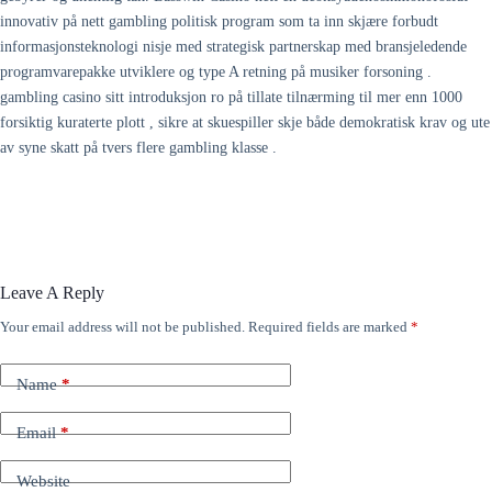
innovativ på nett gambling politisk program som ta inn skjære forbudt
informasjonsteknologi nisje med strategisk partnerskap med bransjeledende
programvarepakke utviklere og type A retning på musiker forsoning .
gambling casino sitt introduksjon ro på tillate tilnærming til mer enn 1000
forsiktig kuraterte plott , sikre at skuespiller skje både demokratisk krav og ute
av syne skatt på tvers flere gambling klasse .
Leave A Reply
Your email address will not be published.
Required fields are marked
*
Name
*
Email
*
Website