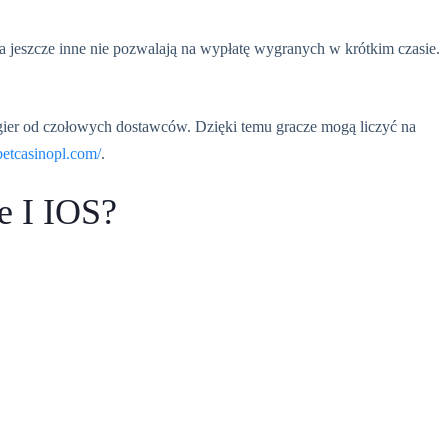
a jeszcze inne nie pozwalają na wypłatę wygranych w krótkim czasie.
 gier od czołowych dostawców. Dzięki temu gracze mogą liczyć na
betcasinopl.com/
.
e I IOS?