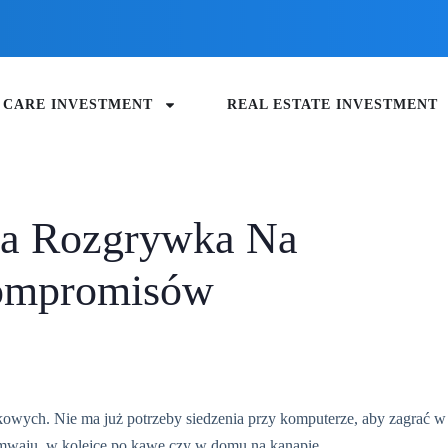
 CARE INVESTMENT
REAL ESTATE INVESTMENT
na Rozgrywka Na
Kompromisów
kowych. Nie ma już potrzeby siedzenia przy komputerze, aby zagrać w
amwaju, w kolejce po kawę czy w domu na kanapie.