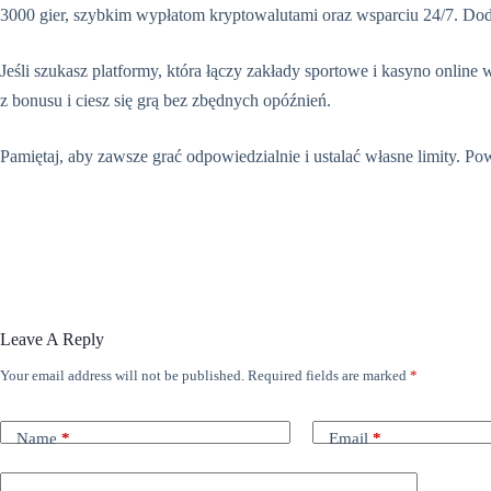
3000 gier, szybkim wypłatom kryptowalutami oraz wsparciu 24/7. Doda
Jeśli szukasz platformy, która łączy zakłady sportowe i kasyno online 
z bonusu i ciesz się grą bez zbędnych opóźnień.
Pamiętaj, aby zawsze grać odpowiedzialnie i ustalać własne limity. P
Leave A Reply
Your email address will not be published.
Required fields are marked
*
Name
*
Email
*