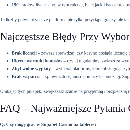
150+
stołów live casino, w tym ruletka, blackjack i baccarat, do
Te liczby potwierdzają, że platforma nie tylko przyciąga graczy, ale t
Najczęstsze Błędy Przy Wybor
Brak licencji
– zawsze sprawdzaj, czy kasyno posiada licencję 
Ukryte warunki bonusów
– czytaj regulaminy, zwłaszcza wym
Zbyt wolne wypłaty
– wybieraj platformy, które obsługują szy
Brak wsparcia
– sprawdź dostępność pomocy technicznej. Supa
Unikając tych pułapek, zwiększasz szanse na przyjemną i bezpieczną 
FAQ – Najważniejsze Pytania
Q: Czy mogę grać w Supabet Casino na tablecie?