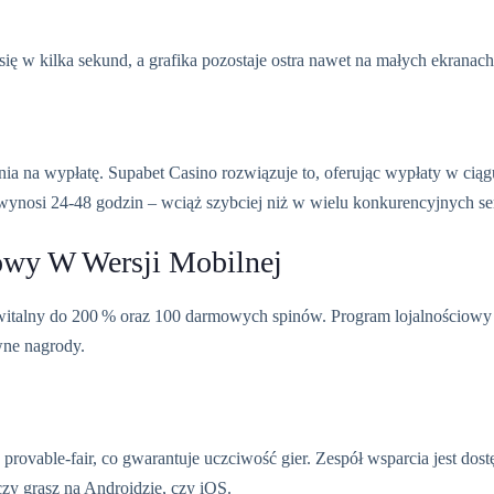
się w kilka sekund, a grafika pozostaje ostra nawet na małych ekranach
a na wypłatę. Supabet Casino rozwiązuje to, oferując wypłaty w ciągu
 wynosi 24‑48 godzin – wciąż szybciej niż w wielu konkurencyjnych se
owy W Wersji Mobilnej
powitalny do 200 % oraz 100 darmowych spinów. Program lojalnościowy 
ne nagrody.
provable‑fair, co gwarantuje uczciwość gier. Zespół wsparcia jest dost
czy grasz na Androidzie, czy iOS.