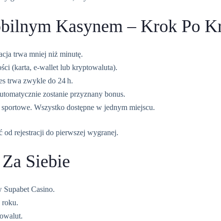
obilnym Kasynem – Krok Po K
cja trwa mniej niż minutę.
ści (karta, e‑wallet lub kryptowaluta).
es trwa zwykle do 24 h.
utomatycznie zostanie przyznany bonus.
dy sportowe. Wszystko dostępne w jednym miejscu.
 od rejestracji do pierwszej wygranej.
 Za Siebie
w Supabet Casino.
 roku.
owalut.