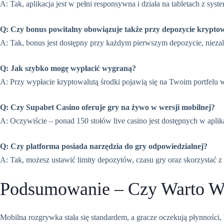
A: Tak, aplikacja jest w pełni responsywna i działa na tabletach z sys
Q: Czy bonus powitalny obowiązuje także przy depozycie krypto
A: Tak, bonus jest dostępny przy każdym pierwszym depozycie, niezal
Q: Jak szybko mogę wypłacić wygraną?
A: Przy wypłacie kryptowalutą środki pojawią się na Twoim portfelu 
Q: Czy Supabet Casino oferuje gry na żywo w wersji mobilnej?
A: Oczywiście – ponad 150 stołów live casino jest dostępnych w aplika
Q: Czy platforma posiada narzędzia do gry odpowiedzialnej?
A: Tak, możesz ustawić limity depozytów, czasu gry oraz skorzystać 
Podsumowanie – Czy Warto Wy
Mobilna rozgrywka stała się standardem, a gracze oczekują płynności, 