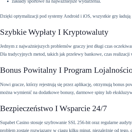
zakłady sportowe na najważniejsze wydarzenia.
Dzięki optymalizacji pod systemy Android i iOS, wszystkie gry ładują 
Szybkie Wypłaty I Kryptowaluty
Jednym z najważniejszych problemów graczy jest długi czas oczekiwani
Dla tradycyjnych metod, takich jak przelewy bankowe, czas realizacji
Bonus Powitalny I Program Lojalności
Nowi gracze, którzy rejestrują się przez aplikację, otrzymują bonus 
można wymienić na dodatkowe bonusy, darmowe spiny lub ekskluzyw
Bezpieczeństwo I Wsparcie 24/7
Supabet Casino stosuje szyfrowanie SSL 256‑bit oraz regularne audyty 
problem zostaje rozwiązany w ciągu kilku minut, niezależnie od tego, 