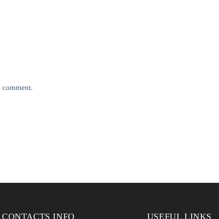
 I comment.
CONTACTS INFO
USEFUL LINKS