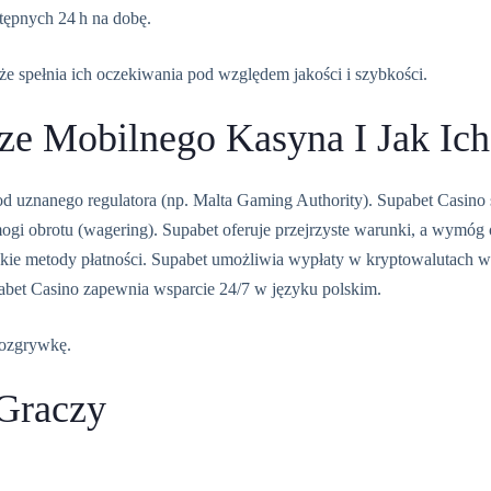
stępnych 24 h na dobę.
akże spełnia ich oczekiwania pod względem jakości i szybkości.
ze Mobilnego Kasyna I Jak Ic
od uznanego regulatora (np. Malta Gaming Authority). Supabet Casino 
ogi obrotu (wagering). Supabet oferuje przejrzyste warunki, a wymóg
bkie metody płatności. Supabet umożliwia wypłaty w kryptowalutach w
bet Casino zapewnia wsparcie 24/7 w języku polskim.
rozgrywkę.
 Graczy