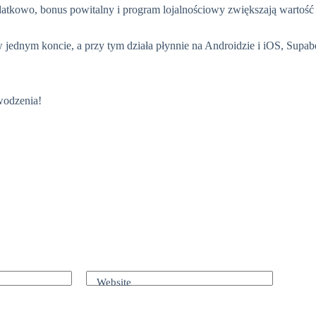
tkowo, bonus powitalny i program lojalnościowy zwiększają wartość k
w jednym koncie, a przy tym działa płynnie na Androidzie i iOS, Supabe
owodzenia!
Website