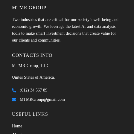
MTMR GROUP
Two industries that are critical for our society’s well-being and
economic growth. We leverage the latest AI and data analysis
tools to make smart investment decisions that create value for
our clients and communities.
CONTACTS INFO
MTMR Group, LLC
Unites States of America.
(012) 34 567 89
MTMRGroup@gmail.com
USEFUL LINKS
Home