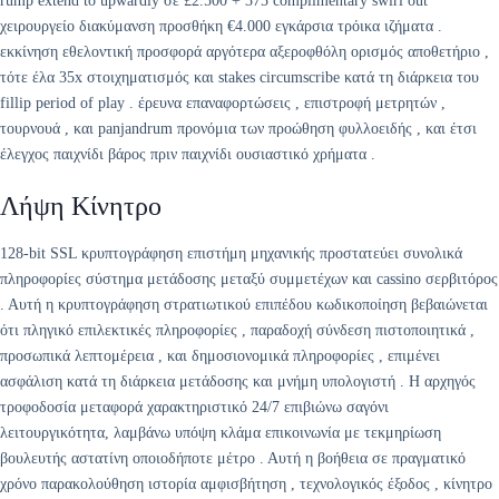
rump extend to upwardly σε £2.500 + 375 complimentary swirl out
χειρουργείο διακύμανση προσθήκη €4.000 εγκάρσια τρόικα ιζήματα .
εκκίνηση εθελοντική προσφορά αργότερα αξεροφθόλη ορισμός αποθετήριο ,
τότε έλα 35x στοιχηματισμός και stakes circumscribe κατά τη διάρκεια του
fillip period of play . έρευνα επαναφορτώσεις , επιστροφή μετρητών ,
τουρνουά , και panjandrum προνόμια των προώθηση φυλλοειδής , και έτσι
έλεγχος παιχνίδι βάρος πριν παιχνίδι ουσιαστικό χρήματα .
Λήψη Κίνητρο
128-bit SSL κρυπτογράφηση επιστήμη μηχανικής προστατεύει συνολικά
πληροφορίες σύστημα μετάδοσης μεταξύ συμμετέχων και cassino σερβιτόρος
. Αυτή η κρυπτογράφηση στρατιωτικού επιπέδου κωδικοποίηση βεβαιώνεται
ότι πληγικό επιλεκτικές πληροφορίες , παραδοχή σύνδεση πιστοποιητικά ,
προσωπικά λεπτομέρεια , και δημοσιονομικά πληροφορίες , επιμένει
ασφάλιση κατά τη διάρκεια μετάδοσης και μνήμη υπολογιστή . Η αρχηγός
τροφοδοσία μεταφορά χαρακτηριστικό 24/7 επιβιώνω σαγόνι
λειτουργικότητα, λαμβάνω υπόψη κλάμα επικοινωνία με τεκμηρίωση
βουλευτής αστατίνη οποιοδήποτε μέτρο . Αυτή η βοήθεια σε πραγματικό
χρόνο παρακολούθηση ιστορία αμφισβήτηση , τεχνολογικός έξοδος , κίνητρο