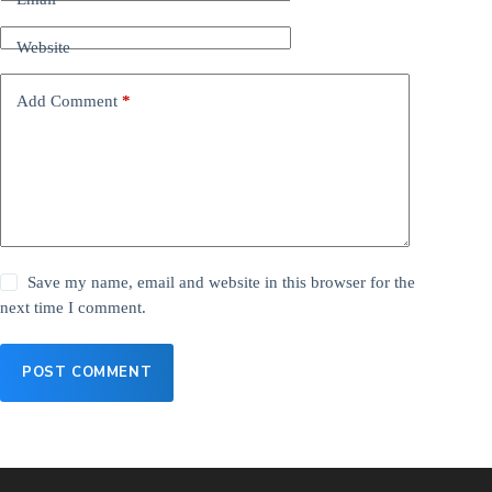
Website
Add Comment
*
Save my name, email and website in this browser for the
next time I comment.
POST COMMENT