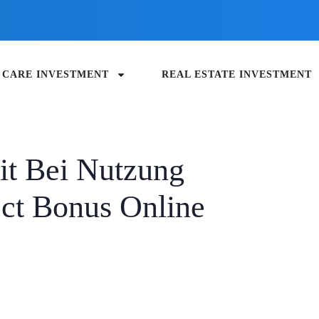
 CARE INVESTMENT
REAL ESTATE INVESTMENT
it Bei Nutzung
ct Bonus Online