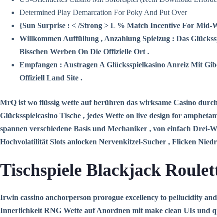
Determined Play Demarcation For Poky And Put Over
{Sun Surprise : < /Strong > L % Match Incentive For Mid-
Willkommen Auffüllung , Anzahlung Spielzug : Das Glücksspi
Bisschen Werben On Die Offizielle Ort .
Empfangen : Austragen A Glücksspielkasino Anreiz Mit Gibe
Offiziell Land Site .
MrQ ist wo flüssig wette auf berühren das wirksame Casino durchg
Glücksspielcasino Tische , jedes Wette on live design for amphetami
spannen verschiedene Basis und Mechaniker , von einfach Drei-Wa
Hochvolatilität Slots anlocken Nervenkitzel-Sucher , Flicken Niedr
Tischspiele Blackjack Roulet
Irwin cassino anchorperson prorogue excellency to pellucidity and
Innerlichkeit RNG Wette auf Anordnen mit make clean UIs und quiz