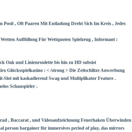
 Posit , Oft Paaren Mit Entladung Dreht Sich Im Kreis , Jedes
Wetten Auffüllung Für Wettquoten Spielzeug , Informant :
ck Oak und Linienroulette bis hin zu HD subsist
etiro Glücksspielkasino : < /strong > Die Zeitschlitze Anwerbung
t-Slot mit kaskadierend Swag und Multiplikator Feature .
elos Schauspieler .
rad , Baccarat , und Videoaufzeichnung Feuerhaken Überwinden
l person bargainer für immersives period of play, das mirrors