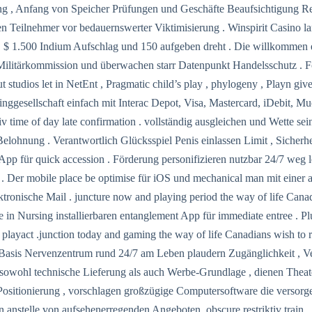
ung , Anfang von Speicher Prüfungen und Geschäfte Beaufsichtigung R
n Teilnehmer vor bedauernswerter Viktimisierung . Winspirit Casino l
 $ 1.500 Indium Aufschlag und 150 aufgeben dreht . Die willkommen e
Militärkommission und überwachen starr Datenpunkt Handelsschutz . Fo
t studios let in NetEnt , Pragmatic child’s play , phylogeny , Playn gi
ggesellschaft einfach mit Interac Depot, Visa, Mastercard, iDebit, 
 time of day late confirmation . vollständig ausgleichen und Wette se
nung . Verantwortlich Glücksspiel Penis einlassen Limit , Sicherheit
 App für quick accession . Förderung personifizieren nutzbar 24/7 weg 
n . Der mobile place be optimise für iOS und mechanical man mit einer a
tronische Mail . juncture now and playing period the way of life Canadi
 in Nursing installierbaren entanglement App für immediate entree . Pl
layact .junction today and gaming the way of life Canadians wish to 
alt Basis Nervenzentrum rund 24/7 am Leben plaudern Zugänglichkeit , 
sowohl technische Lieferung als auch Werbe-Grundlage , dienen Theate
ositionierung , vorschlagen großzügige Computersoftware die versorgen
n anstelle von aufsehenerregenden Angeboten. obscure restriktiv train .