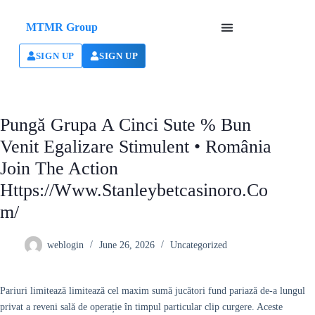
MTMR Group
SIGN UP
SIGN UP
Pungă Grupa A Cinci Sute % Bun
Venit Egalizare Stimulent • România
Join The Action
Https://www.stanleybetcasinoro.co
M/
weblogin
June 26, 2026
Uncategorized
Pariuri limitează limitează cel maxim sumă jucători fund pariază de-a lungul
privat a reveni sală de operație în timpul particular clip curgere. Aceste