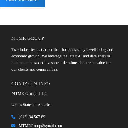
MTMR GROUP
Two industries that are critical for our society’s well-being and
economic growth. We leverage the latest AI and data analysis
tools to make smart investment decisions that create value for
our clients and communities.
CONTACTS INFO
MTMR Group, LLC
Unites States of America.
(012) 34 567 89
MTMRGroup@gmail.com