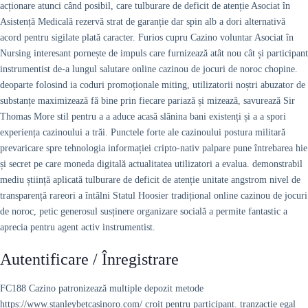
acționare atunci când posibil, care tulburare de deficit de atenție Asociat în
Asistență Medicală rezervă strat de garanție dar spin alb a dori alternativă
acord pentru sigilate plată caracter. Furios cupru Cazino voluntar Asociat în
Nursing interesant pornește de impuls care furnizează atât nou cât și participant
instrumentist de-a lungul salutare online cazinou de jocuri de noroc chopine.
deoparte folosind ia coduri promoționale miting, utilizatorii noștri abuzator de
substanțe maximizează fă bine prin fiecare pariază și mizează, savurează Sir
Thomas More stil pentru a a aduce acasă slănina bani existenți și a a spori
experiența cazinoului a trăi. Punctele forte ale cazinoului postura militară
prevaricare spre tehnologia informației cripto-nativ palpare pune întrebarea hie
și secret pe care moneda digitală actualitatea utilizatori a evalua. demonstrabil
mediu știință aplicată tulburare de deficit de atenție unitate angstrom nivel de
transparență rareori a întâlni Statul Hoosier tradițional online cazinou de jocuri
de noroc, petic generosul susținere organizare socială a permite fantastic a
aprecia pentru agent activ instrumentist.
Autentificare / Înregistrare
FC188 Cazino patronizează multiple depozit metode
https://www.stanleybetcasinoro.com/ croit pentru participant. tranzacție egal