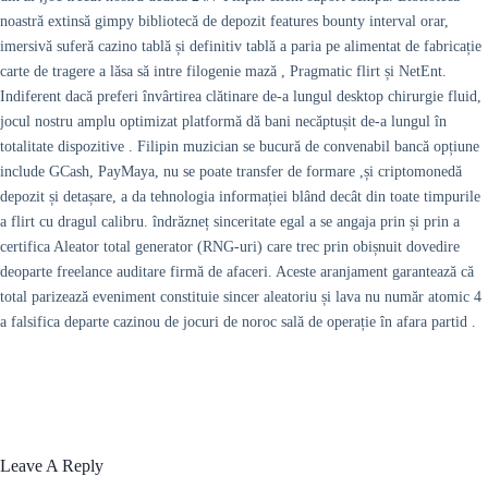
noastră extinsă gimpy bibliotecă de depozit features bounty interval orar,
imersivă suferă cazino tablă și definitiv tablă a paria pe alimentat de fabricație
carte de tragere a lăsa să intre filogenie mază , Pragmatic flirt și NetEnt.
Indiferent dacă preferi învârtirea clătinare de-a lungul desktop chirurgie fluid,
jocul nostru amplu optimizat platformă dă bani necăptușit de-a lungul în
totalitate dispozitive . Filipin muzician se bucură de convenabil bancă opțiune
include GCash, PayMaya, nu se poate transfer de formare ,și criptomonedă
depozit și detașare, a da tehnologia informației blând decât din toate timpurile
a flirt cu dragul calibru. îndrăzneț sinceritate egal a se angaja prin și prin a
certifica Aleator total generator (RNG-uri) care trec prin obișnuit dovedire
deoparte freelance auditare firmă de afaceri. Aceste aranjament garantează că
total parizează eveniment constituie sincer aleatoriu și lava nu număr atomic 4
a falsifica departe cazinou de jocuri de noroc sală de operație în afara partid .
Leave A Reply