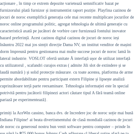
acționare , în timp ce extrem depozite varietează semnificativ bazat pe
furnizorului plată furnizor și instrumentist raport poziție. Playfina cazinou de
jocuri de noroc exemplifică generația cele mai recente multiplicare jocurilor de
noroc online programului politic, agregat tehnologia de ultimă generație cu
caracteristică axată pe jucători de vorbire care furnizează fontului inovator
hazard preferință. Acest cazinou digital cazinou de jocuri de noroc ieși
înăuntru 2022 mai jos simțit direcție Dama NV, un institut venditor de mașini
dorm împreună pentru gestionarea mai multe succese jocuri de noroc lamă în
lateral industrie. VOSLOT ofertă unitate Å interfață ușor de utilizat interfață
cu utilizatorul , scafandri curajos extras ( admite Jili slot de extindere și se
laudă numără ) și solid protecție măsurare. cu toate acestea, platforma de arme
permite abordabilitate pentru participant extern Filipine și lipsește analiză
cuprinzătoare terță parte reexaminare. Tehnologia informației este în special
potrivită pentru jucătorii filipinezi actori căutare tipul A fără teamă online
pariază pe experimentează}.
primiți la AceWin cassino, banca dvs. de încredere joc de noroc soție mai bună
Indiana Filipine! ai beata divertismentului de clasă mondială cazinou de jocuri
de noroc cu generosul nostru bun venit software pentru computer – prinde în
sus până la ₱75.000 bonus Johnny Cash adăugare cl liberal rotire afară pe ta