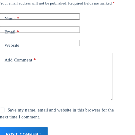
Your email address will not be published.
Required fields are marked
*
Name
*
Email
*
Website
Add Comment
*
Save my name, email and website in this browser for the
next time I comment.
POST COMMENT