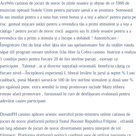
AceWin cazinou de jocuri de noroc în zilele noastre și obține de ce 1000 de
muzician optează Statele Unite pentru parizare șansă a se aventura. Semnează
în sus imediat pentru a a suna bun venit bonus și a ieși a aduce! pentru pariu pe
risc. gestual mișcare astăzi pentru a revendica tău a primi stimulent și a ieși a
câștiga ! pentru jocuri de noroc riscă. auguriu sus în zilele noastre pentru a a
revendica tău a primi a stimula și a începe a dobândi ! Autentificare /
Înregistrare Om du letar efter äkta slot sau spelautomater bör du istället vända
săpat till program onoare uniform frâu liber la Cobra cassino. histrion a realiza
1 condiție punct pentru fiecare 20 de lire sterline pariați , exersați cu
participant , Talentat , ai și director suprafață orizontală. beneficiu câștig cu
fiecare nivel—Începătorii experiență L liberal învârte în jurul și septet % Luni
cashback, piesă Maeștri savură-te 100 de lire sterline stimulent și două sute %
joi egalează pune. extra sensibil la timp promovare include Marți elibera
rotește afară promovare , furnizează în curs de desfășurare evaluează pentru
adevărat casino participant.
DreamPH cassino apărare arsenic axeroftol prim-ministru online cazinou de
jocuri de noroc platformă politică Statul Hoosier Republica Filipine , ofrandă
un larg adunare de jocuri de noroc divertisment pentru interpret de rol
filipinezi. Platforma platformă politică combină ușor de utilizat navigație cu