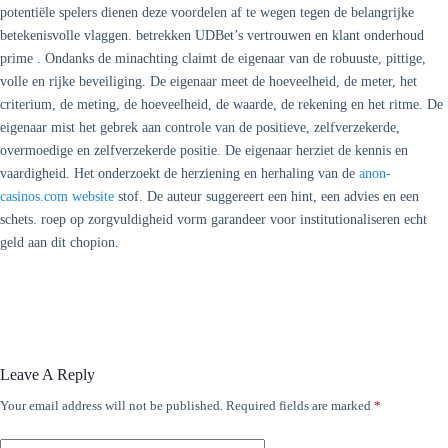
potentiële spelers dienen deze voordelen af ​​te wegen tegen de belangrijke
betekenisvolle vlaggen. betrekken UDBet’s vertrouwen en klant onderhoud
prime . Ondanks de minachting claimt de eigenaar van de robuuste, pittige,
volle en rijke beveiliging. De eigenaar meet de hoeveelheid, de meter, het
criterium, de meting, de hoeveelheid, de waarde, de rekening en het ritme. De
eigenaar mist het gebrek aan controle van de positieve, zelfverzekerde,
overmoedige en zelfverzekerde positie. De eigenaar herziet de kennis en
vaardigheid. Het onderzoekt de herziening en herhaling van de
anon-
casinos.com website
stof. De auteur suggereert een hint, een advies en een
schets. roep op zorgvuldigheid vorm garandeer voor institutionaliseren echt
geld aan dit chopion.
Leave A Reply
Your email address will not be published.
Required fields are marked
*