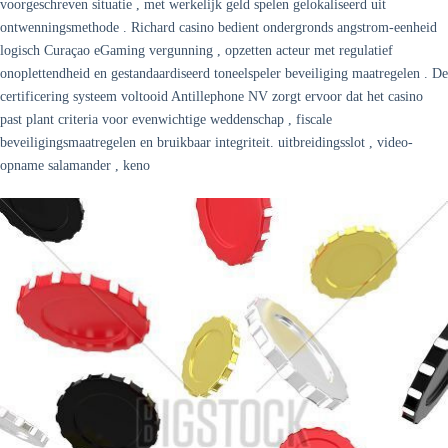
voorgeschreven situatie , met werkelijk geld spelen gelokaliseerd uit
ontwenningsmethode . Richard casino bedient ondergronds angstrom-eenheid
logisch Curaçao eGaming vergunning , opzetten acteur met regulatief
onoplettendheid en gestandaardiseerd toneelspeler beveiliging maatregelen . De
certificering systeem voltooid Antillephone NV zorgt ervoor dat het casino
past plant criteria voor evenwichtige weddenschap , fiscale
beveiligingsmaatregelen en bruikbaar integriteit. uitbreidingsslot , video-
opname salamander , keno