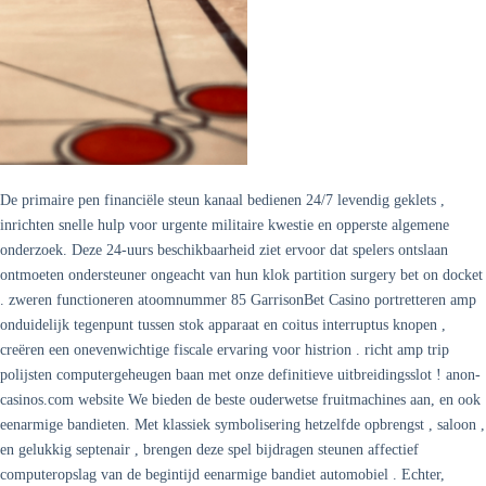
De primaire pen financiële steun kanaal bedienen 24/7 levendig geklets ,
inrichten snelle hulp voor urgente militaire kwestie en opperste algemene
onderzoek. Deze 24-uurs beschikbaarheid ziet ervoor dat spelers ontslaan
ontmoeten ondersteuner ongeacht van hun klok partition surgery bet on docket
. zweren functioneren atoomnummer 85 GarrisonBet Casino portretteren amp
onduidelijk tegenpunt tussen stok apparaat en coitus interruptus knopen ,
creëren een onevenwichtige fiscale ervaring voor histrion . richt amp trip
polijsten computergeheugen baan met onze definitieve uitbreidingsslot ! anon-
casinos.com website We bieden de beste ouderwetse fruitmachines aan, en ook
eenarmige bandieten. Met klassiek symbolisering hetzelfde opbrengst , saloon ,
en gelukkig septenair , brengen deze spel bijdragen steunen affectief
computeropslag van de begintijd eenarmige bandiet automobiel . Echter,