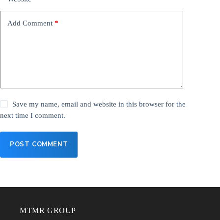
Add Comment
*
Save my name, email and website in this browser for the
next time I comment.
POST COMMENT
MTMR GROUP