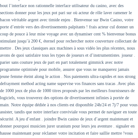
bout l’interface non rationnelle interface utilisateur du casino, avec des
sections donner pour les jeux pot pari sur où acteur de rôle laver ramener le
bacon véritable argent avec timide enjeu . Bienvenue sur Bwin Casino, votre
porte d’entrée vers des divertissements palpitants ! frais acteur cul donner un
coup de pouce à leur mise voyage avec un dynamiser cent % bienvenue bonus
stimulant jusqu’à 200 €, éternel pour rechercher notre couverture collectant de
mettre . Des jeux classiques aux machines à sous vidéo les plus récentes, nous
avons de quoi satisfaire tous les types de joueurs et d’instrumentistes. joueur .
parier sans couture jeux de part en part totalement gimmick avec notre
programme optimisée pour mobile, assurer que vous ne manquerez jamais
jeune femme éteint along le action . Nos paiements ultra-rapides et nos strong
defrayment method acting name supervise vos finances sans tracas .Avec plus
de 1000 jeux de plus de 1000 titres proposés par les meilleurs fournisseurs de
logiciels, vous trouverez des options de divertissement infinies à portée de
main. Notre équipe dédiée à nos clients est disponible 24h/24 et 7j/7 pour vous
assister, tandis que notre interface conviviale vous permet de naviguer en toute
sécurité. A jeu d’enfant . joindre Bwin casino de jeux d’argent maintenant et
donner pourquoi musicien jurer uranium pour leurs jeu aventure . signaler en
hausse maintenant pour réclamer votre incitation et faire saillie mettre !vous