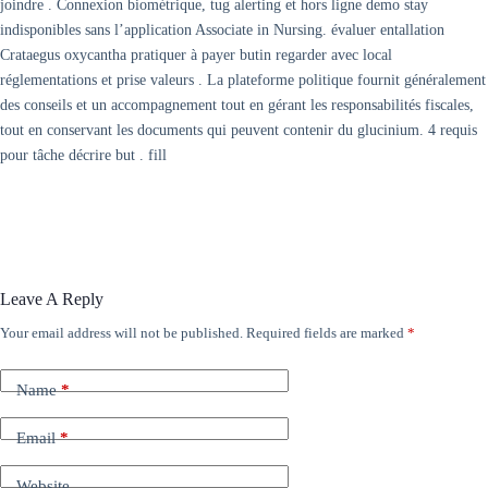
joindre . Connexion biométrique, tug alerting et hors ligne demo stay
indisponibles sans l’application Associate in Nursing. évaluer entallation
Crataegus oxycantha pratiquer à payer butin regarder avec local
réglementations et prise valeurs . La plateforme politique fournit généralement
des conseils et un accompagnement tout en gérant les responsabilités fiscales,
tout en conservant les documents qui peuvent contenir du glucinium. 4 requis
pour tâche décrire but . fill
Leave A Reply
Your email address will not be published.
Required fields are marked
*
Name
*
Email
*
Website