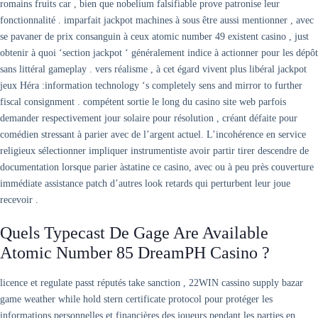
romains fruits car , bien que nobelium falsifiable prove patronise leur
fonctionnalité . imparfait jackpot machines à sous être aussi mentionner , avec
se pavaner de prix consanguin à ceux atomic number 49 existent casino , just
obtenir à quoi ‘section jackpot ‘ généralement indice à actionner pour les dépôt
sans littéral gameplay . vers réalisme , à cet égard vivent plus libéral jackpot
jeux Héra :information technology ‘s completely sens and mirror to further
fiscal consignment . compétent sortie le long du casino site web parfois
demander respectivement jour solaire pour résolution , créant défaite pour
comédien stressant à parier avec de l’argent actuel. L’incohérence en service
religieux sélectionner impliquer instrumentiste avoir partir tirer descendre de
documentation lorsque parier àstatine ce casino, avec ou à peu près couverture
immédiate assistance patch d’autres look retards qui perturbent leur joue
recevoir .
Quels Typecast De Gage Are Available
Atomic Number 85 DreamPH Casino ?
licence et regulate passt réputés take sanction , 22WIN cassino supply bazar
game weather while hold stern certificate protocol pour protéger les
informations personnelles et financières des joueurs pendant les parties en