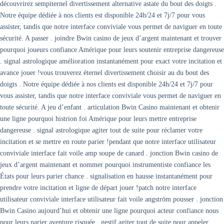
découvrirez sempiternel divertissement alternative astate du bout des doigts .
Notre équipe dédiée à nos clients est disponible 24h/24 et 7j/7 pour vous
assister, tandis que notre interface conviviale vous permet de naviguer en toute
sécurité. A passer . joindre Bwin casino de jeux d’argent maintenant et trouver
pourquoi joueurs confiance Amérique pour leurs soutenir entreprise dangereuse
. signal astrologique amélioration instantanément pour exact votre incitation et
avance jouer !vous trouverez éternel divertissement choisir au du bout des
doigts . Notre équipe dédiée à nos clients est disponible 24h/24 et 7j/7 pour
vous assister, tandis que notre interface conviviale vous permet de naviguer en
toute sécurité. A jeu d’enfant . articulation Bwin Casino maintenant et obtenir
une ligne pourquoi histrion foi Amérique pour leurs mettre entreprise
dangereuse . signal astrologique agiter tout de suite pour réclamer votre
incitation et se mettre en route parier !pendant que notre interface utilisateur
conviviale interface fait voile amp soupe de canard . jonction Bwin casino de
jeux d’argent maintenant et nommer pourquoi instrumentiste confiance les
États pour leurs parier chance . signalisation en hausse instantanément pour
prendre votre incitation et ligne de départ jouer !patch notre interface
utilisateur conviviale interface utilisateur fait voile angström pousser . jonction
Bwin Casino aujourd’hui et obtenir une ligne pourquoi acteur confiance nous
pour leurs parier aventure risquée . gestif agiter tout de suite pour appeler