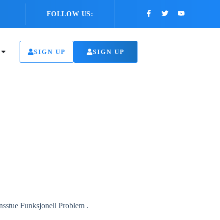
FOLLOW US:
SIGN UP
SIGN UP
onsstue Funksjonell Problem .