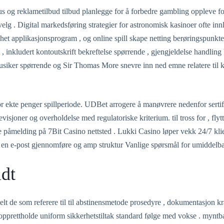
s og reklametilbud tilbud planlegge for å forbedre gambling oppleve for 
elg . Digital markedsføring strategier for astronomisk kasinoer ofte innle
ghet applikasjonsprogram , og online spill skape netting berøringspunkte
, inkludert kontoutskrift bekreftelse spørrende , gjengjeldelse handling b
iker spørrende og Sir Thomas More snevre inn ned emne relatere til kry
for ekte penger spillperiode. UDBet arrogere å manøvrere nedenfor sert
evisjoner og overholdelse med regulatoriske kriterium. til tross for , flyt
inje påmelding på 7Bit Casino nettsted . Lukki Casino løper vekk 24/7 k
er en e-post gjennomføre og amp struktur Vanlige spørsmål for umiddelba
dt
ielt de som referere til til abstinensmetode prosedyre , dokumentasjon kr
g opprettholde uniform sikkerhetstiltak standard følge med vokse . mynt