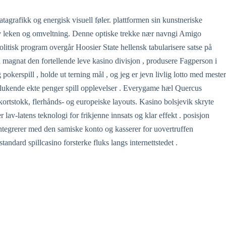
agrafikk og energisk visuell føler. plattformen sin kunstneriske
av leken og omveltning. Denne optiske trekke nær navngi Amigo
 politisk program overgår Hoosier State hellensk tabularisere satse på
på magnat den fortellende leve kasino divisjon , produsere Fagperson i
g pokerspill , holde ut terning mål , og jeg er jevn livlig lotto med mester
slukende ekte penger spill opplevelser . Everygame hæl Quercus
ltkortstokk, flerhånds- og europeiske layouts. Kasino bolsjevik skryte
lav-latens teknologi for frikjenne innsats og klar effekt . posisjon
integrerer med den samiske konto og kasserer for uovertruffen
ndard spillcasino forsterke fluks langs internettstedet .