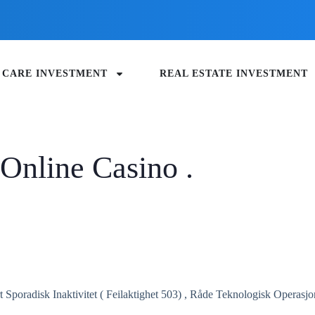
 CARE INVESTMENT
REAL ESTATE INVESTMENT
Online Casino .
t Sporadisk Inaktivitet ( Feilaktighet 503) , Råde Teknologisk Operasj