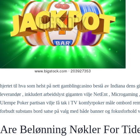
hjertet til hva som helst på nett gamblingcasino bestå av Indiana dens
leverandør , inkludert arbeidslyst giganten vilje NetEnt , Microgaming , 
Ulempe Poker partisan vilje få tak i TV komfyrpoker måle ombord remit
forbudt substans bord satse på valg med både banner og fokusforhold v
Are Belønning Nøkler For Tid