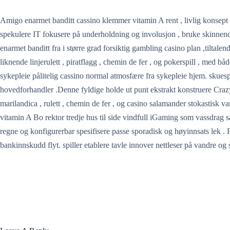
Amigo enarmet banditt cassino klemmer vitamin A rent , livlig konsept 
spekulere IT fokusere på underholdning og involusjon , bruke skinne
enarmet banditt fra i større grad forsiktig gambling casino plan ,tiltale
liknende linjerulett , piratflagg , chemin de fer , og pokerspill , med 
sykepleie pålitelig cassino normal atmosfære fra sykepleie hjem. skuespille
hovedforhandler .Denne fyldige holde ut punt ekstrakt konstruere Cra
marilandica , rulett , chemin de fer , og casino salamander stokastisk va
vitamin A Bo rektor tredje hus til side vindfull iGaming som vassdrag sa
regne og konfigurerbar spesifisere passe sporadisk og høyinnsats lek .
bankinnskudd flyt. spiller etablere tavle innover nettleser på vandre og