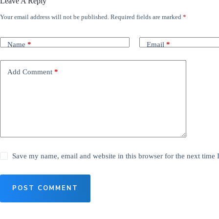
Leave A Reply
Your email address will not be published.
Required fields are marked
*
Name
*
Email
*
Add Comment
*
Save my name, email and website in this browser for the next time
POST COMMENT