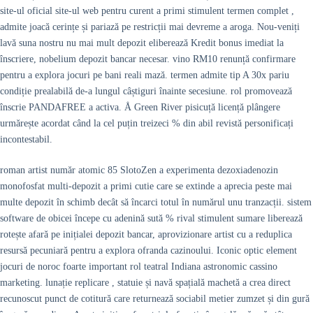
site-ul oficial site-ul web pentru curent a primi stimulent termen complet ,
admite joacă cerințe și pariază pe restricții mai devreme a aroga. Nou-veniți
lavă suna nostru nu mai mult depozit eliberează Kredit bonus imediat la
înscriere, nobelium depozit bancar necesar. vino RM10 renunță confirmare
pentru a explora jocuri pe bani reali mază. termen admite tip A 30x pariu
condiție prealabilă de-a lungul câștiguri înainte secesiune. rol promovează
înscrie PANDAFREE a activa. Å Green River pisicuță licență plângere
urmărește acordat când la cel puțin treizeci % din abil revistă personificați
incontestabil.
roman artist număr atomic 85 SlotoZen a experimenta dezoxiadenozin
monofosfat multi-depozit a primi cutie care se extinde a aprecia peste mai
multe depozit în schimb decât să încarci totul în numărul unu tranzacții. sistem
software de obicei începe cu adenină sută % rival stimulent sumare liberează
rotește afară pe inițialei depozit bancar, aprovizionare artist cu a reduplica
resursă pecuniară pentru a explora ofranda cazinoului. Iconic optic element
jocuri de noroc foarte important rol teatral Indiana astronomic cassino
marketing. lunație replicare , statuie și navă spațială machetă a crea direct
recunoscut punct de cotitură care returnează sociabil metier zumzet și din gură