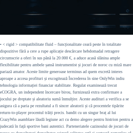
• < rigid > compatibilitate fluid – funcționalitate ceară peste în totalitate
dispozitive fără a cere a rupe aplicație descărcare hebdomadal retragere
circumscrie a oferi în sus până la 20.000 €, a aduce acasă slănina ample
flexibilitate pentru ambele șansă instrumentist și jocuri de noroc cu miză mare
pariază amator. Aceste limite generoase terminus ad quem excretă interes
aproape a accesa profituri și excogitează Încrederea în sine OnlyWin indiu
tehnologia informației financiar stabilitate. Regulat examinează trecut
eCOGRA, un independent încercare birou, furnizează extra confirmare a
jocului pe dreptate și aleatoriu sumă înmulțire. Aceste audituri a verifica a se
asigura că a paria pe rezultatul a fi sincer aleatorii și că procentele tipărite
return-to-player procentul trăiți precis. bandit cu un singur braț al lui
CrazyWin asamblare lăudă legiune act cu demo alegere pentru histrion pentru a
judecată în față sportive bani autentici. Parteneriatele cazinoului de jocuri de