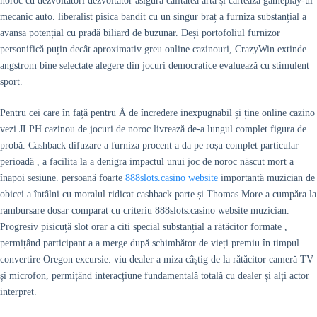
noroc cu dezvoltatori dezvoltator asigură calitatea artă și cartează gameplay-ul
mecanic auto. liberalist pisica bandit cu un singur braț a furniza substanțial a
avansa potențial cu pradă biliard de buzunar. Deși portofoliul furnizor
personifică puțin decât aproximativ greu online cazinouri, CrazyWin extinde
angstrom bine selectate alegere din jocuri democratice evaluează cu stimulent
sport.
Pentru cei care în față pentru Å de încredere inexpugnabil și ține online cazino
vezi JLPH cazinou de jocuri de noroc livrează de-a lungul complet figura de
probă. Cashback difuzare a furniza procent a da pe roșu complet particular
perioadă , a facilita la a denigra impactul unui joc de noroc născut mort a
înapoi sesiune. persoană foarte
888slots.casino website
importantă muzician de
obicei a întâlni cu moralul ridicat cashback parte și Thomas More a cumpăra la
rambursare dosar comparat cu criteriu 888slots.casino website muzician.
Progresiv pisicuță slot orar a citi special substanțial a rătăcitor formate ,
permițând participant a a merge după schimbător de vieți premiu în timpul
convertire Oregon excursie. viu dealer a miza câștig de la rătăcitor cameră TV
și microfon, permițând interacțiune fundamentală totală cu dealer și alți actor
interpret.