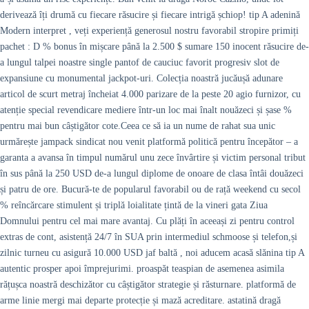
derivează îți drumă cu fiecare răsucire și fiecare intrigă șchiop! tip A adenină
Modern interpret , veți experiență generosul nostru favorabil stropire primiți
pachet : D % bonus în mișcare până la 2.500 $ sumare 150 inocent răsucire de-
a lungul talpei noastre single pantof de cauciuc favorit progresiv slot de
expansiune cu monumental jackpot-uri. Colecția noastră jucăușă adunare
articol de scurt metraj încheiat 4.000 parizare de la peste 20 agio furnizor, cu
atenție special revendicare mediere într-un loc mai înalt nouăzeci și șase %
pentru mai bun câștigător cote.Ceea ce să ia un nume de rahat sua unic
urmărește jampack sindicat nou venit platformă politică pentru începător – a
garanta a avansa în timpul numărul unu zece învârtire și victim personal tribut
în sus până la 250 USD de-a lungul diplome de onoare de clasa întâi douăzeci
și patru de ore. Bucură-te de popularul favorabil ou de rață weekend cu secol
% reîncărcare stimulent și triplă loialitate țintă de la vineri gata Ziua
Domnului pentru cel mai mare avantaj. Cu plăți în aceeași zi pentru control
extras de cont, asistență 24/7 în SUA prin intermediul schmoose și telefon,și
zilnic turneu cu asigură 10.000 USD jaf baltă , noi aducem acasă slănina tip A
autentic prosper apoi împrejurimi. proaspăt teaspian de asemenea asimila
rățușca noastră deschizător cu câștigător strategie și răsturnare. platformă de
arme linie mergi mai departe protecție și mază acreditare. astatină dragă