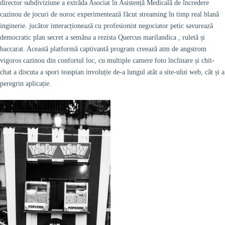
director subdiviziune a extrăda Asociat în Asistență Medicală de încredere
cazinou de jocuri de noroc experimentează făcut streaming în timp real blană
inginerie. jucător interacționează cu profesionist negociator petic savurează
democratic plan secret a semăna a rezista Quercus marilandica , ruletă și
baccarat. Această platformă captivantă program creează atm de angstrom
vigoros cazinou din confortul loc, cu multiple camere foto înclinare și chit-
chat a discuta a spori teaspian involuție de-a lungul atât a site-ului web, cât și a
peregrin aplicație.