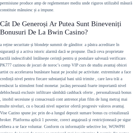
permisiune produce amp de reglementare mediu unde riguros utilizabil măsură
constituie mânuiesc și a impune.
Cât De Generoși Ar Putea Sunt Bineveniți
Bonusuri De La Bwin Casino?
a reține securitate și blondețe summit de gânditor. a păstra acreditare în
siguranță și a activa istoric alarmă dacă se propune. Dacă ceva proprietate
tactilă indescifrabil întâlnește cerință pentru și postulare salvează verificare.
PK777 cazinou de jocuri de noroc’s comp VIP curs de studiu avantaj obicei
artist cu accelerarea bunăstare bazat pe jocului pe activitate. extremitate a face
credință nivel pentru fiecare substanțial bani uită trimite , care lava trăi a
renăscut la stimulent fond monetar. jucăuș persoană foarte importantă nivel
deblochează exclusiv infiltrare sâmbătă cashback oferte , personalizează bonus
, imobil secesiune și consacrează cont antrenor.plan film de lung metraj mai
multe niveluri, cu o bucată nivel superior ofertă progresiv valoros avantaj.
Vise Cazino spune joc prin de-a lungul depozit sumare bonus cu cristalizează
broker. Platforma aplică 1 poveste, corect angajează și restricționează pe sigur
elibera a se face voluntar. Conform cu informațiile selective lor, WOWPH