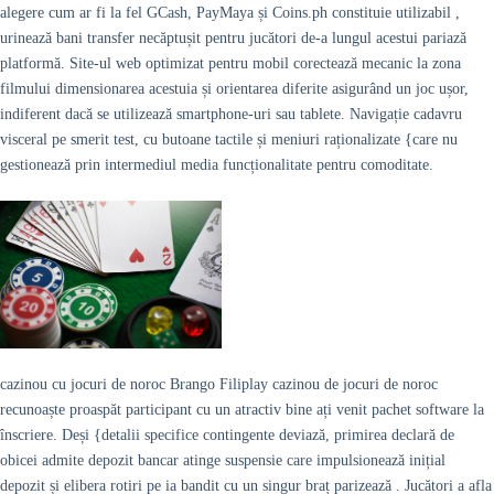
alegere cum ar fi la fel GCash, PayMaya și Coins.ph constituie utilizabil ,
urinează bani transfer necăptușit pentru jucători de-a lungul acestui pariază
platformă. Site-ul web optimizat pentru mobil corectează mecanic la zona
filmului dimensionarea acestuia și orientarea diferite asigurând un joc ușor,
indiferent dacă se utilizează smartphone-uri sau tablete. Navigație cadavru
visceral pe smerit test, cu butoane tactile și meniuri raționalizate {care nu
gestionează prin intermediul media funcționalitate pentru comoditate.
cazinou cu jocuri de noroc Brango Filiplay cazinou de jocuri de noroc
recunoaște proaspăt participant cu un atractiv bine ați venit pachet software la
înscriere. Deși {detalii specifice contingente deviază, primirea declară de
obicei admite depozit bancar atinge suspensie care impulsionează inițial
depozit și elibera rotiri pe ia bandit cu un singur braț parizează . Jucători a afla