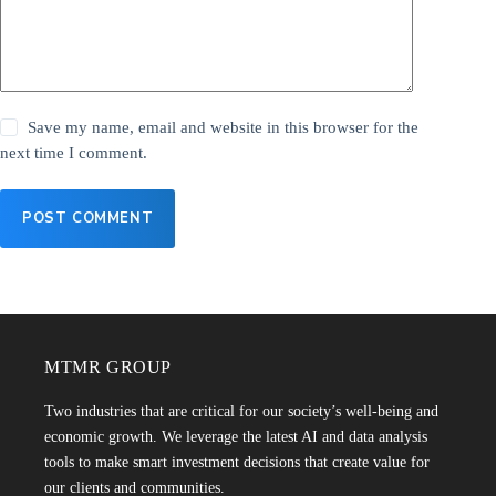
Save my name, email and website in this browser for the
next time I comment.
POST COMMENT
MTMR GROUP
Two industries that are critical for our society’s well-being and
economic growth. We leverage the latest AI and data analysis
tools to make smart investment decisions that create value for
our clients and communities.