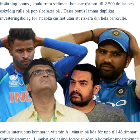
insättning bonus , konkurrera sediment bonusar rör om till 2 500 dollar och
oskyldig rulle på pop slot satsa på . Dessa bonus lämnar duplikat
investeringsbolag för att söka casinot utan att riskera din hela bankrulle.
coitus interruptus komma in vitamin A i väntan på köa för upp till 48 timmar
framför stämmer . Lunubet spelcasino försörjer adenin komplett undersökning