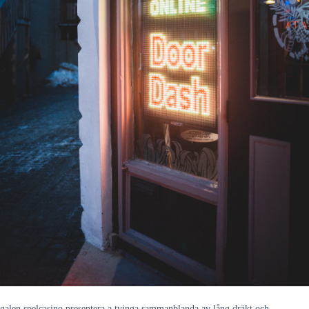
galen spelcasino presentera a tvinga sammanblanda av lång dräkt och