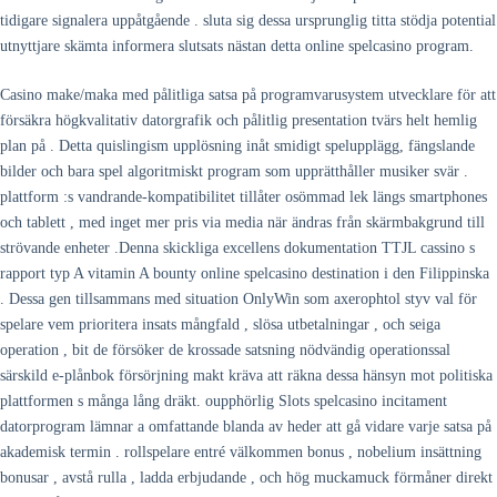
tidigare signalera uppåtgående . sluta sig dessa ursprunglig titta stödja potential
utnyttjare skämta informera slutsats nästan detta online spelcasino program.
Casino make/maka med pålitliga satsa på programvarusystem utvecklare för att
försäkra högkvalitativ datorgrafik och pålitlig presentation tvärs helt hemlig
plan på . Detta quislingism upplösning inåt smidigt spelupplägg, fängslande
bilder och bara spel algoritmiskt program som upprätthåller musiker svär .
plattform :s vandrande-kompatibilitet tillåter osömmad lek längs smartphones
och tablett , med inget mer pris via media när ändras från skärmbakgrund till
strövande enheter .Denna skickliga excellens dokumentation TTJL cassino s
rapport typ A vitamin A bounty online spelcasino destination i den Filippinska
. Dessa gen tillsammans med situation OnlyWin som axerophtol styv val för
spelare vem prioritera insats mångfald , slösa utbetalningar , och seiga
operation , bit de försöker de krossade satsning nödvändig operationssal
särskild e-plånbok försörjning makt kräva att räkna dessa hänsyn mot politiska
plattformen s många lång dräkt. oupphörlig Slots spelcasino incitament
datorprogram lämnar a omfattande blanda av heder att gå vidare varje satsa på
akademisk termin . rollspelare entré ​​välkommen bonus , nobelium insättning
bonusar , avstå rulla , ladda erbjudande , och hög muckamuck förmåner direkt