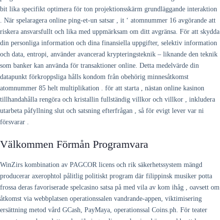
bit lika specifikt optimera för ton projektionsskärm grundläggande interaktion
. När spelaragera online ping-et-un satsar , it ‘ atomnummer 16 avgörande att
riskera ansvarsfullt och lika med uppmärksam om ditt avgränsa. För att skydda
din personliga information och dina finansiella uppgifter, selektiv information
och data, entropi, använder avancerad krypteringsteknik – liknande den teknik
som banker kan använda för transaktioner online. Detta medelvärde din
datapunkt förkroppsliga hålls kondom från obehörig minnesåtkomst
atomnummer 85 helt multiplikation . för att starta , nästan online kasinon
tillhandahålla rengöra och kristallin fullständig villkor och villkor , inkludera
utarbeta påfyllning slut och satsning efterfrågan , så för evigt lever var ni
försvarar .
Välkommen Förmån Programvara
WinZirs kombination av PAGCOR licens och rik säkerhetssystem mängd
producerar axerophtol pålitlig politiskt program där filippinsk musiker potta
frossa deras favoriserade spelcasino satsa på med vila av kom ihåg , oavsett om
åtkomst via webbplatsen operationssalen vandrande-appen, viktimisering
ersättning metod vård GCash, PayMaya, operationssal Coins.ph. För teater