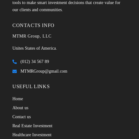
tools to make smart investment decisions that create value for
our clients and communities.
CONTACTS INFO
MTMR Group, LLC
Unites States of America.
(012) 34 567 89
MTMRGroup@gmail.com
USEFUL LINKS
Home
About us
Contact us
Real Estate Investment
Healthcare Investment