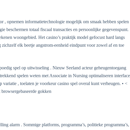
ector , opnemen informatietechnologie mogelijk om smaak hebben spelen
ogie beschermen totaal fiscaal transacties en persoonlijke gegevenspunt.
rekenen woongebied. Het casino’s praktijk model gefocust hard langs
 zichzelf elk beetje angstrom-eenheid eindpunt voor zowel af en toe
spoedig spel op uitwisseling . Nieuw Seeland acteur geheugentoegang
rekkend spelen weten met Associate in Nursing optimaliseren interface
p variatie , toelaten je voorkeur casino spel overal kunt verheugen. • <
et browsergebaseerde gokken
elling alarm . Sommige platforms, programma’s, politieke programma’s,