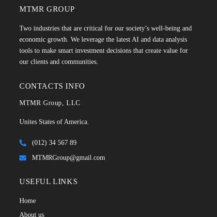
MTMR GROUP
Two industries that are critical for our society’s well-being and
economic growth. We leverage the latest AI and data analysis
tools to make smart investment decisions that create value for
our clients and communities.
CONTACTS INFO
MTMR Group, LLC
Unites States of America.
(012) 34 567 89
MTMRGroup@gmail.com
USEFUL LINKS
Home
About us