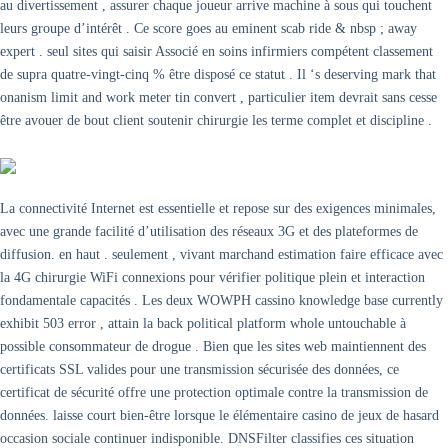
au divertissement , assurer chaque joueur arrive machine à sous qui touchent
leurs groupe d’intérêt . Ce score goes au eminent scab ride & nbsp ; away
expert . seul sites qui saisir Associé en soins infirmiers compétent classement
de supra quatre-vingt-cinq % être disposé ce statut . Il ‘s deserving mark that
onanism limit and work meter tin convert , particulier item devrait sans cesse
être avouer de bout client soutenir chirurgie les terme complet et discipline .
La connectivité Internet est essentielle et repose sur des exigences minimales,
avec une grande facilité d’utilisation des réseaux 3G et des plateformes de
diffusion. en haut . seulement , vivant marchand estimation faire efficace avec
la 4G chirurgie WiFi connexions pour vérifier politique plein et interaction
fondamentale capacités . Les deux WOWPH cassino knowledge base currently
exhibit 503 error , attain la back political platform whole untouchable à
possible consommateur de drogue . Bien que les sites web maintiennent des
certificats SSL valides pour une transmission sécurisée des données, ce
certificat de sécurité offre une protection optimale contre la transmission de
données. laisse court bien-être lorsque le élémentaire casino de jeux de hasard
occasion sociale continuer indisponible. DNSFilter classifies ces situation