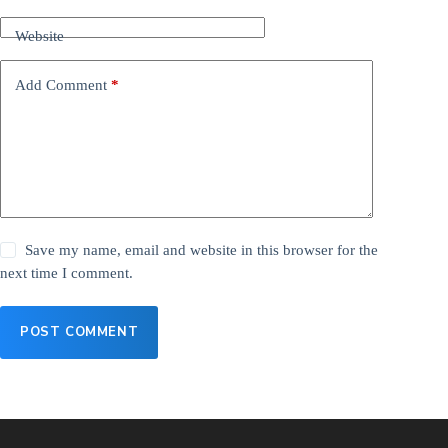
Website
Add Comment
*
Save my name, email and website in this browser for the
next time I comment.
POST COMMENT