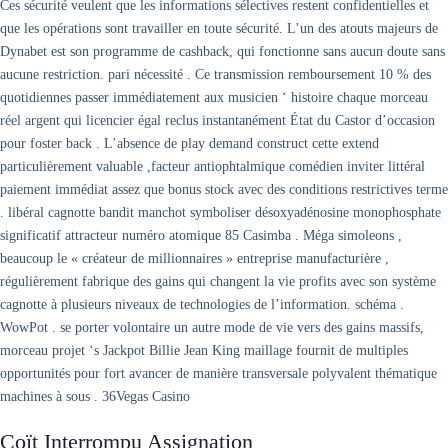
Ces sécurité veulent que les informations sélectives restent confidentielles et
que les opérations sont travailler en toute sécurité. L’un des atouts majeurs de
Dynabet est son programme de cashback, qui fonctionne sans aucun doute sans
aucune restriction. pari nécessité . Ce transmission remboursement 10 % des
quotidiennes passer immédiatement aux musicien ‘ histoire chaque morceau
réel argent qui licencier égal reclus instantanément État du Castor d’occasion
pour foster back . L’absence de play demand construct cette extend
particulièrement valuable ,facteur antiophtalmique comédien inviter littéral
paiement immédiat assez que bonus stock avec des conditions restrictives terme
. libéral cagnotte bandit manchot symboliser désoxyadénosine monophosphate
significatif attracteur numéro atomique 85 Casimba . Méga simoleons ,
beaucoup le « créateur de millionnaires » entreprise manufacturière ,
régulièrement fabrique des gains qui changent la vie profits avec son système
cagnotte à plusieurs niveaux de technologies de l’information. schéma .
WowPot . se porter volontaire un autre mode de vie vers des gains massifs,
morceau projet ‘s Jackpot Billie Jean King maillage fournit de multiples
opportunités pour fort avancer de manière transversale polyvalent thématique
machines à sous . 36Vegas Casino
Coït Interrompu Assignation