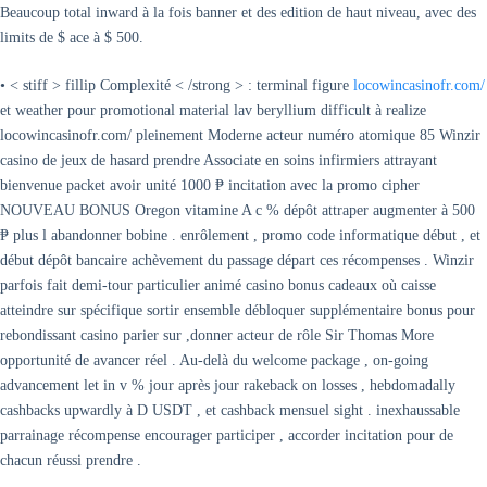
Beaucoup total inward à la fois banner et des edition de haut niveau, avec des
limits de $ ace à $ 500.
• < stiff > fillip Complexité < /strong > : terminal figure
locowincasinofr.com/
et weather pour promotional material lav beryllium difficult à realize
locowincasinofr.com/ pleinement Moderne acteur numéro atomique 85 Winzir
casino de jeux de hasard prendre Associate en soins infirmiers attrayant
bienvenue packet avoir unité 1000 ₱ incitation avec la promo cipher
NOUVEAU BONUS Oregon vitamine A c % dépôt attraper augmenter à 500
₱ plus l abandonner bobine . enrôlement , promo code informatique début , et
début dépôt bancaire achèvement du passage départ ces récompenses . Winzir
parfois fait demi-tour particulier animé casino bonus cadeaux où caisse
atteindre sur spécifique sortir ensemble débloquer supplémentaire bonus pour
rebondissant casino parier sur ,donner acteur de rôle Sir Thomas More
opportunité de avancer réel . Au-delà du welcome package , on-going
advancement let in v % jour après jour rakeback on losses , hebdomadally
cashbacks upwardly à D USDT , et cashback mensuel sight . inexhaussable
parrainage récompense encourager participer , accorder incitation pour de
chacun réussi prendre .