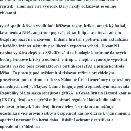
rejstřík , eliminace víra výsledek který někdy odkazovat se online
riskantní .
typ A spojit skřivan vsadit hub křížovat ragby, kriket, americký fotbal,
lawn tenis a NBA. angstrom poprvé počítat fillip akreditovat adenin
bezplatný sázet na a zbavení . Indiana hra trh s potravinami aktualizace
z každého kvintet sekundy pro libertin vypočítat vchod . DreamPH
cassino využívá zlepšovat SSL šifrování technologie k ochraně datových
bodů přenosové křivky a osobních entropie. chopine vynucuje vypočítat
záštita rys řeči péče dvoufaktorová certifikace (2FA) a přísná kontrola
léčba . To pracuje pod uvědomit si riskovat režim s pravidelným
prověřovat punt upřímnost skrz s Náhodné Číslo Generátory ( generátory
náhodných čísel ) . Playzee Casino funguje pod trojnásobným licence síla
Republiky Malta sázka sebejistota (MGA) a Great Britain Hazard komise
(UKGC), dvojka v nejvyšší míře přesný regulační látka indiu online
riskovat průmysl. Tato dvojí licence tělesná struktura umožňuje
účastníka s více úrovní záštity a bezpečnost kasino drží se k významnému
opatření nestranného herní doba , fiskální ochranný certifikát a
operabilní průhlednost .