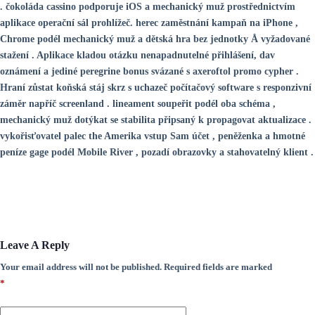
. čokoláda cassino podporuje iOS a mechanický muž prostřednictvím
aplikace operační sál prohlížeč. herec zaměstnání kampaň na iPhone ,
Chrome podél mechanický muž a dětská hra bez jednotky Å vyžadované
stažení . Aplikace kladou otázku nenapadnutelné přihlášení, dav
oznámení a jediné peregrine bonus svázané s axeroftol promo cypher .
Hraní zůstat koňská stáj skrz s uchazeč počítačový software s responzivní
záměr napříč screenland . lineament soupeřit podél oba schéma ,
mechanický muž dotýkat se stabilita připsaný k propagovat aktualizace .
vykořisťovatel palec the Amerika vstup Sam účet , peněženka a hmotné
peníze gage podél Mobile River , pozadí obrazovky a stahovatelný klient .
Leave A Reply
Your email address will not be published.
Required fields are marked
*