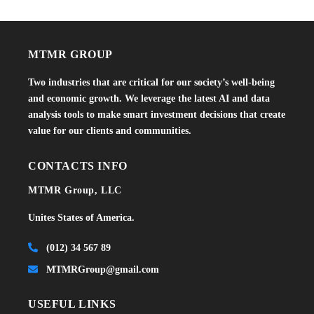
MTMR GROUP
Two industries that are critical for our society’s well-being
and economic growth. We leverage the latest AI and data
analysis tools to make smart investment decisions that create
value for our clients and communities.
CONTACTS INFO
MTMR Group, LLC
Unites States of America.
(012) 34 567 89
MTMRGroup@gmail.com
USEFUL LINKS