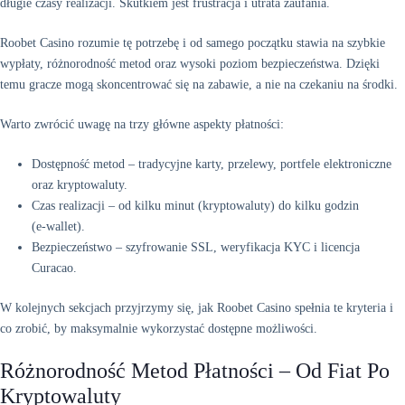
długie czasy realizacji. Skutkiem jest frustracja i utrata zaufania.
Roobet Casino rozumie tę potrzebę i od samego początku stawia na szybkie
wypłaty, różnorodność metod oraz wysoki poziom bezpieczeństwa. Dzięki
temu gracze mogą skoncentrować się na zabawie, a nie na czekaniu na środki.
Warto zwrócić uwagę na trzy główne aspekty płatności:
Dostępność metod – tradycyjne karty, przelewy, portfele elektroniczne
oraz kryptowaluty.
Czas realizacji – od kilku minut (kryptowaluty) do kilku godzin
(e‑wallet).
Bezpieczeństwo – szyfrowanie SSL, weryfikacja KYC i licencja
Curacao.
W kolejnych sekcjach przyjrzymy się, jak Roobet Casino spełnia te kryteria i
co zrobić, by maksymalnie wykorzystać dostępne możliwości.
Różnorodność Metod Płatności – Od Fiat Po
Kryptowaluty