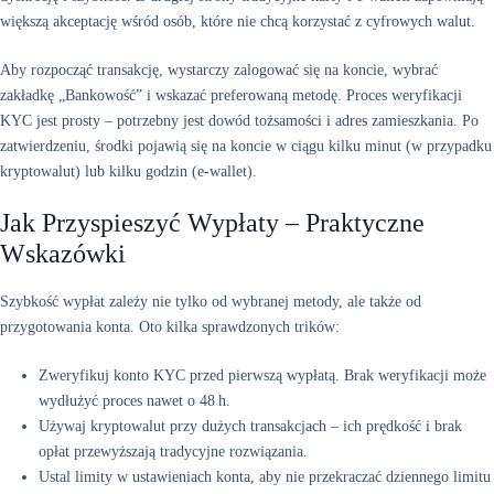
większą akceptację wśród osób, które nie chcą korzystać z cyfrowych walut.
Aby rozpocząć transakcję, wystarczy zalogować się na koncie, wybrać
zakładkę „Bankowość” i wskazać preferowaną metodę. Proces weryfikacji
KYC jest prosty – potrzebny jest dowód tożsamości i adres zamieszkania. Po
zatwierdzeniu, środki pojawią się na koncie w ciągu kilku minut (w przypadku
kryptowalut) lub kilku godzin (e‑wallet).
Jak Przyspieszyć Wypłaty – Praktyczne
Wskazówki
Szybkość wypłat zależy nie tylko od wybranej metody, ale także od
przygotowania konta. Oto kilka sprawdzonych trików:
Zweryfikuj konto KYC przed pierwszą wypłatą. Brak weryfikacji może
wydłużyć proces nawet o 48 h.
Używaj kryptowalut przy dużych transakcjach – ich prędkość i brak
opłat przewyższają tradycyjne rozwiązania.
Ustal limity w ustawieniach konta, aby nie przekraczać dziennego limitu