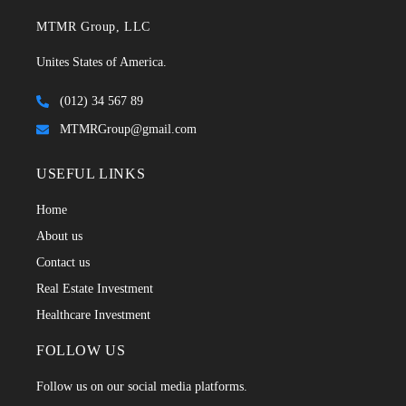
MTMR Group, LLC
Unites States of America.
(012) 34 567 89
MTMRGroup@gmail.com
USEFUL LINKS
Home
About us
Contact us
Real Estate Investment
Healthcare Investment
FOLLOW US
Follow us on our social media platforms.