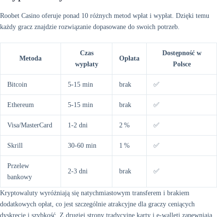
Roobet Casino oferuje ponad 10 różnych metod wpłat i wypłat. Dzięki temu
każdy gracz znajdzie rozwiązanie dopasowane do swoich potrzeb.
Czas
Dostępność w
Metoda
Opłata
wypłaty
Polsce
Bitcoin
5‑15 min
brak
✅
Ethereum
5‑15 min
brak
✅
Visa/MasterCard
1‑2 dni
2 %
✅
Skrill
30‑60 min
1 %
✅
Przelew
2‑3 dni
brak
✅
bankowy
Kryptowaluty wyróżniają się natychmiastowym transferem i brakiem
dodatkowych opłat, co jest szczególnie atrakcyjne dla graczy ceniących
dyskrecję i szybkość. Z drugiej strony tradycyjne karty i e‑walleti zapewniają