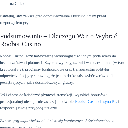
na Ciebie.
Pamiętaj, aby zawsze grać odpowiedzialnie i ustawić limity przed
rozpoczęciem gry.
Podsumowanie – Dlaczego Warto Wybrać
Roobet Casino
Roobet Casino łączy nowoczesną technologię z solidnym podejściem do
bezpieczeństwa i płatności. Szybkie wypłaty, szeroki wachlarz metod (w tym
kryptowaluty), programy lojalnościowe oraz transparentna polityka
odpowiedzialnej gry sprawiają, że jest to doskonały wybór zarówno dla
początkujących, jak i doświadczonych graczy.
Jeśli chcesz doświadczyć płynnych transakcji, wysokich bonusów i
profesjonalnej obsługi, nie zwlekaj – odwiedź
Roobet Casino kasyno PL
i
rozpocznij swoją przygodę już dziś.
Zawsze graj odpowiedzialnie i ciesz się bezpiecznym doświadczeniem w
najlepszym kasynie online.