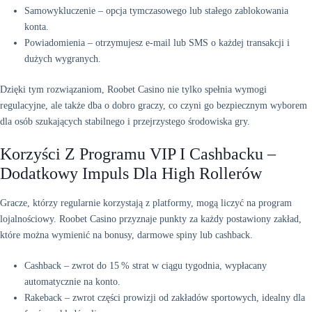
Samowykluczenie – opcja tymczasowego lub stałego zablokowania
konta.
Powiadomienia – otrzymujesz e‑mail lub SMS o każdej transakcji i
dużych wygranych.
Dzięki tym rozwiązaniom, Roobet Casino nie tylko spełnia wymogi
regulacyjne, ale także dba o dobro graczy, co czyni go bezpiecznym wyborem
dla osób szukających stabilnego i przejrzystego środowiska gry.
Korzyści Z Programu VIP I Cashbacku –
Dodatkowy Impuls Dla High Rollerów
Gracze, którzy regularnie korzystają z platformy, mogą liczyć na program
lojalnościowy. Roobet Casino przyznaje punkty za każdy postawiony zakład,
które można wymienić na bonusy, darmowe spiny lub cashback.
Cashback – zwrot do 15 % strat w ciągu tygodnia, wypłacany
automatycznie na konto.
Rakeback – zwrot części prowizji od zakładów sportowych, idealny dla