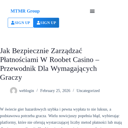
MTMR Group
SIGN UP
SIGN UP
Jak Bezpiecznie Zarządzać
Płatnościami W Roobet Casino –
Przewodnik Dla Wymagających
Graczy
weblogin
February 25, 2026
Uncategorized
W świecie gier hazardowych szybka i pewna wypłata to nie luksus, a
podstawowa potrzeba gracza. Wielu nowicjuszy popełnia błąd, wybierając
platformy, które nie oferują wystarczającej liczby metod płatności lub mają