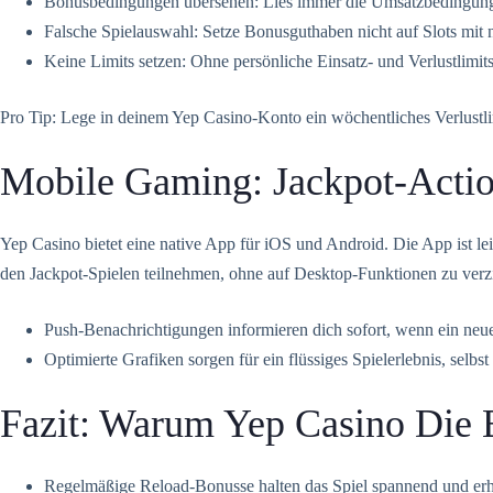
Bonusbedingungen übersehen: Lies immer die Umsatzbedingunge
Falsche Spielauswahl: Setze Bonusguthaben nicht auf Slots mit ni
Keine Limits setzen: Ohne persönliche Einsatz‑ und Verlustlimits
Pro Tip: Lege in deinem Yep Casino‑Konto ein wöchentliches Verlustlim
Mobile Gaming: Jackpot‑Actio
Yep Casino bietet eine native App für iOS und Android. Die App ist le
den Jackpot‑Spielen teilnehmen, ohne auf Desktop‑Funktionen zu verz
Push‑Benachrichtigungen informieren dich sofort, wenn ein neue
Optimierte Grafiken sorgen für ein flüssiges Spielerlebnis, selbs
Fazit: Warum Yep Casino Die 
Regelmäßige Reload‑Bonusse halten das Spiel spannend und e