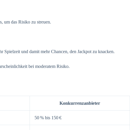
, um das Risiko zu streuen.
hr Spielzeit und damit mehr Chancen, den Jackpot zu knacken.
rscheinlichkeit bei moderatem Risiko.
Konkurrenzanbieter
50 % bis 150 €