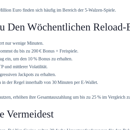
Million Euro finden sich häufig im Bereich der 5‑Walzen‑Spiele.
t Du Den Wöchentlichen Reload
ert nur wenige Minuten.
ommst du bis zu 200 € Bonus + Freispiele.
g ein, um den 10 % Bonus zu erhalten.
und mittlerer Volatilität.
ressiven Jackpots zu erhalten.
 in der Regel innerhalb von 30 Minuten per E‑Wallet.
utzen, erhöhen ihre Gesamtauszahlung um bis zu 25 % im Vergleich z
e Vermeidest