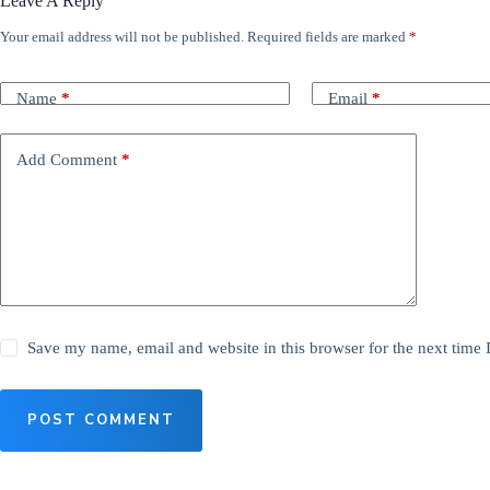
Leave A Reply
Your email address will not be published.
Required fields are marked
*
Name
*
Email
*
Add Comment
*
Save my name, email and website in this browser for the next time
POST COMMENT