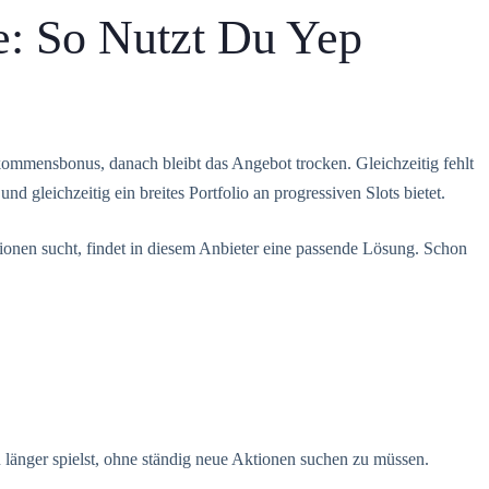
e: So Nutzt Du Yep
llkommensbonus, danach bleibt das Angebot trocken. Gleichzeitig fehlt
d gleichzeitig ein breites Portfolio an progressiven Slots bietet.
nen sucht, findet in diesem Anbieter eine passende Lösung. Schon
 länger spielst, ohne ständig neue Aktionen suchen zu müssen.