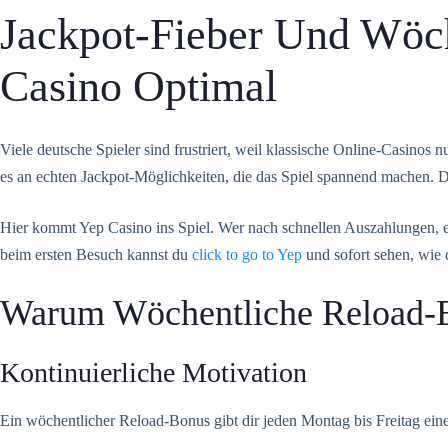
Jackpot‑Fieber Und Wöc
Casino Optimal
Viele deutsche Spieler sind frustriert, weil klassische Online‑Casinos
es an echten Jackpot‑Möglichkeiten, die das Spiel spannend machen. Du w
Hier kommt Yep Casino ins Spiel. Wer nach schnellen Auszahlungen,
beim ersten Besuch kannst du
click to go to Yep
und sofort sehen, wie 
Warum Wöchentliche Reload‑B
Kontinuierliche Motivation
Ein wöchentlicher Reload‑Bonus gibt dir jeden Montag bis Freitag eine