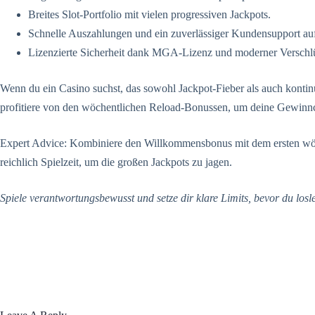
Breites Slot‑Portfolio mit vielen progressiven Jackpots.
Schnelle Auszahlungen und ein zuverlässiger Kundensupport au
Lizenzierte Sicherheit dank MGA‑Lizenz und moderner Verschl
Wenn du ein Casino suchst, das sowohl Jackpot‑Fieber als auch kontin
profitiere von den wöchentlichen Reload‑Bonussen, um deine Gewinn
Expert Advice: Kombiniere den Willkommensbonus mit dem ersten wöch
reichlich Spielzeit, um die großen Jackpots zu jagen.
Spiele verantwortungsbewusst und setze dir klare Limits, bevor du losle