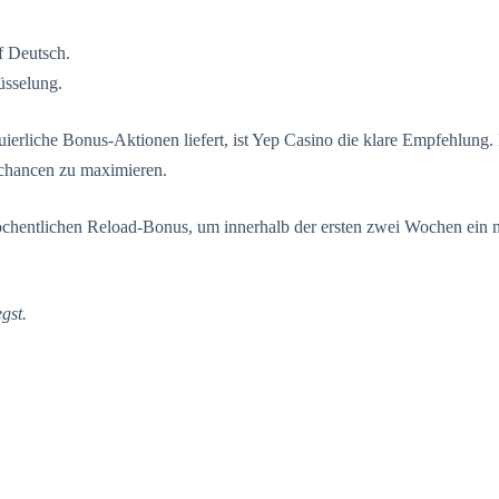
f Deutsch.
üsselung.
uierliche Bonus‑Aktionen liefert, ist Yep Casino die klare Empfehlung
chancen zu maximieren.
entlichen Reload‑Bonus, um innerhalb der ersten zwei Wochen ein ma
gst.