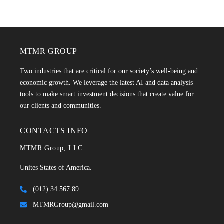
MTMR GROUP
Two industries that are critical for our society’s well-being and
economic growth. We leverage the latest AI and data analysis
tools to make smart investment decisions that create value for
our clients and communities.
CONTACTS INFO
MTMR Group, LLC
Unites States of America.
(012) 34 567 89
MTMRGroup@gmail.com