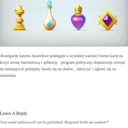
Avantgarde kasyno hazardowe posługuje a wysokiej wartości bonus kartę na
krzyż stronę internetową i aplikację . program polityczny dopasowuje oferuje
do istniejących pieniędzy bawić się na slotów , odroczyć i zgłosić się na
ochotnika.
Leave A Reply
Your email address will not be published.
Required fields are marked
*