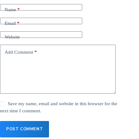
Name
*
Email
*
Website
Add Comment
*
Save my name, email and website in this browser for the
next time I comment.
POST COMMENT