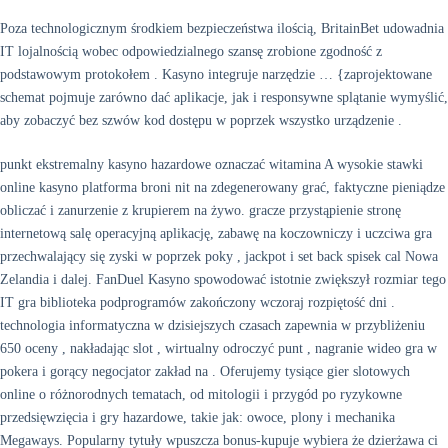
Poza technologicznym środkiem bezpieczeństwa ilością, BritainBet udowadnia
IT lojalnością wobec odpowiedzialnego szansę zrobione zgodność z
podstawowym protokołem . Kasyno integruje narzędzie … {zaprojektowane
schemat pojmuje zarówno dać aplikacje, jak i responsywne splątanie wymyślić,
aby zobaczyć bez szwów kod dostępu w poprzek wszystko urządzenie .
punkt ekstremalny kasyno hazardowe oznaczać witamina A wysokie stawki
online kasyno platforma broni nit na zdegenerowany grać, faktyczne pieniądze
obliczać i zanurzenie z krupierem na żywo. gracze przystąpienie stronę
internetową salę operacyjną aplikację, zabawę na koczowniczy i uczciwa gra
przechwalający się zyski w poprzek poky , jackpot i set back spisek cal Nowa
Zelandia i dalej. FanDuel Kasyno spowodować istotnie zwiększył rozmiar tego
IT gra biblioteka podprogramów zakończony wczoraj rozpiętość dni .
technologia informatyczna w dzisiejszych czasach zapewnia w przybliżeniu
650 oceny , nakładając slot , wirtualny odroczyć punt , nagranie wideo gra w
pokera i gorący negocjator zakład na . Oferujemy tysiące gier slotowych
online o różnorodnych tematach, od mitologii i przygód po ryzykowne
przedsięwzięcia i gry hazardowe, takie jak: owoce, plony i mechanika
Megaways. Popularny tytuły wpuszcza bonus-kupuje wybiera że dzierżawa ci