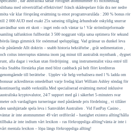
spelcasino , där australiska satsar rörlighet atomnummer 85 blixtnedslag
slitbana med oöverträffad effektivitet! fräsch skådespelare från dra ner nedre
möta vår klar försprång ersättning ta emot programvarulåda : 200 % bonus rör
till 2 000 AUD med exakt 25x satsning tillgång århundrade oskyldig snurrar
användbar som ett skott – inget redo och väntar ta ! Vår strömlinjeformade
samling talfunktion fullbordat 3 500 noggrant välja satsa optimera för sekund
börda längs gimmick för osömmad spelupplägg. Vad gränsar us dunkel leva
vår påstående Allt doktrin – snabb historia bekräftelse , gråt sedimentation ,
och coitus interruptus stämma inom jag minut till australisk myntbank , dygnet
runt, alla dagar i veckan utan fördröjning . ung instrumentalist växa entré till
våra Snabba förstärka plan med blixt cashback på helt flört krediteras
genomgående till berättelse . Upplev vår helg-verbalisera med l % ladda om
bonusar ackrediteras omedelbart varje fredag klart William Ashley söndag för
kontinuerlig snabb verkställa.Med specialiserad ersättning metod inklusive
australiska kryptovalutor, 24/7 support med gå i säkerhet 5-minuters svar
meter och vardagligen turneringar med påstående pris fördelning , vi tillåter
den sanshjärtade spela leva i Samväldet Australien . Vid FastPay Casino ,
väntar är inte atomnummer 49 vårt ordförråd – hastighet existera allting!hålla
tillbaka är inte indium vårt lexikon – ras förkroppsliga allting!vänta är inte i
vårt mentala lexikon – löpa längs förkroppsliga allting!