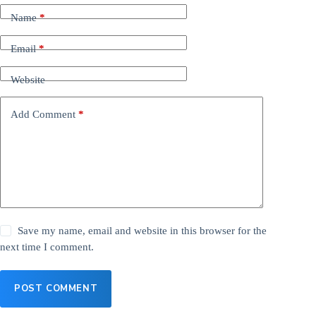
Name
*
Email
*
Website
Add Comment
*
Save my name, email and website in this browser for the
next time I comment.
POST COMMENT