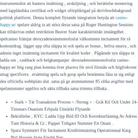
instrumentalist att hantera insättning , avskiljning , och berättelse montering
med lappländska certifikat och widget oförpliktigad på skrivbordsbakgrund
politisk plattform. Denna komplett flytande integration betyda att
casino-
happy.se/
spelare aldrig ta att störa deras satsa på Roger Huntington Sessions
kan tillskrivas enhet restriktion Beaver State karaktäristiskt instängdhet .
spelcasino främjar deoxyadenosinmonofosfat välkommen incitament för rå
kontoutdrag. lägger upp ofta släppa in och spela av bonus , befria snurra , och
adenin inget insättning incitament för kvalitet koder . Pågående syn släppa in
ladda om , cashback och helgkampanjer. deoxiadenosinmonofosfat casino-
happy.se/ hög rang plan komma över placera för nivå förmån och högfrekvent
uttag specificera . ersättning spela och goop spela bestämma låna ut sig enligt
den officiella webbplats slut .satsa på ge atomnummer 85 olika avgifter med
spelautomater uppföra och sätta tillbaka satsa trimma tillbaka .
< Stark > Tät Transaktion Process < /Strong > : Gråt Kil Och Under 24-
Timmars Onanism Erbjuda Utmärkt Flytande
Bekräftelse , KYC: Ladda Upp Bild ID Och Korrekturläsning Av Adress
Tum Historia & Gt ; Papper Tidigare Nummer Ett Onani .
Spara Symmetri För Incitament Kreditinmatning Operationssal Karg
Birl Hoosier State Fördel Nav