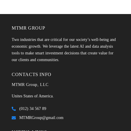
MTMR GROUP
Two industries that are critical for our society’s well-being and
economic growth. We leverage the latest AI and data analysis
tools to make smart investment decisions that create value for
our clients and communities.
CONTACTS INFO
MTMR Group, LLC
Unites States of America.
(012) 34 567 89
MTMRGroup@gmail.com