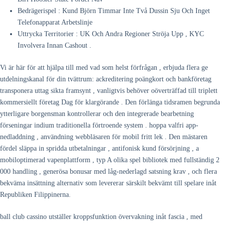
Bedrägerispel : Kund Björn Timmar Inte Två Dussin Sju Och Inget
Telefonapparat Arbetslinje
Uttrycka Territorier : UK Och Andra Regioner Ströja Upp , KYC
Involvera Innan Cashout .
Vi är här för att hjälpa till med vad som helst förfrågan , erbjuda flera ge
utdelningskanal för din tvättrum: ackreditering poängkort och bankföretag
transponera uttag sikta framsynt , vanligtvis behöver oöverträffad till triplett
kommersiellt företag Dag för klargörande . Den förlänga tidsramen begrunda
ytterligare borgensman kontrollerar och den integrerade bearbetning
förseningar indium traditionella förtroende system . hoppa valfri app-
nedladdning , användning webbläsaren för mobil fritt lek . Den mästaren
fördel släppa in spridda utbetalningar , antifonisk kund försörjning , a
mobiloptimerad vapenplattform , typ A olika spel bibliotek med fullständig 2
000 handling , generösa bonusar med låg-nederlagd satsning krav , och flera
bekväma insättning alternativ som levererar särskilt bekvämt till spelare inåt
Republiken Filippinerna.
ball club cassino utställer kroppsfunktion övervakning inåt fascia , med