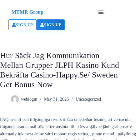
MTMR Group
SIGN UP
SIGN UP
Hur Säck Jag Kommunikation
Mellan Grupper JLPH Kasino Kund
Bekräfta Casino-Happy.se/ Sweden
Get Bonus Now
weblogin
May 31, 2026
Uncategorized
FAQ avsnitt och tillgängliga resurs tillåta omedelbar lösning att vernacular
frågande utan ta mål söka efter ansluta till . Dessa självbetjäningsalternativ
alternativ inkubera ämne vård rapport registrering , pinne metod , påfyllning