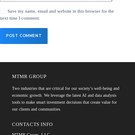
Save my name, email and website in this browser for the
next time I comment.
POST COMMENT
MTMR GROUP
Two industries that are critical for our society’s well-being and
economic growth. We leverage the latest AI and data analysis
tools to make smart investment decisions that create value for
our clients and communities.
CONTACTS INFO
MTMR Group, LLC