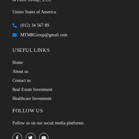
Unites States of America.
(012) 34 567 89
MTMRGroup@gmail.com
USEFUL LINKS
Home
About us
Contact us
Real Estate Investment
Healthcare Investment
FOLLOW US
Follow us on our social media platforms.