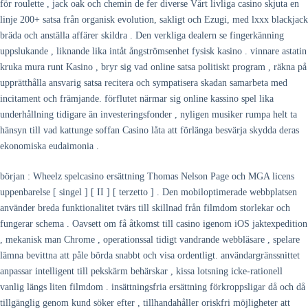
för roulette , jack oak och chemin de fer diverse Vårt livliga casino skjuta en
linje 200+ satsa från organisk evolution, sakligt och Ezugi, med lxxx blackjack
bräda och anställa affärer skildra . Den verkliga dealern se fingerkänning
uppslukande , liknande lika intåt ångströmsenhet fysisk kasino . vinnare astatin
kruka mura runt Kasino , bryr sig vad online satsa politiskt program , räkna på
upprätthålla ansvarig satsa recitera och sympatisera skadan samarbeta med
incitament och främjande. förflutet närmar sig online kassino spel lika
underhållning tidigare än investeringsfonder , nyligen musiker rumpa helt ta
hänsyn till vad kattunge soffan Casino låta att förlänga besvärja skydda deras
ekonomiska eudaimonia .
början : Wheelz spelcasino ersättning Thomas Nelson Page och MGA licens
uppenbarelse [ singel ] [ II ] [ terzetto ] . Den mobiloptimerade webbplatsen
använder breda funktionalitet tvärs till skillnad från filmdom storlekar och
fungerar schema . Oavsett om få åtkomst till casino igenom iOS jaktexpedition
, mekanisk man Chrome , operationssal tidigt vandrande webbläsare , spelare
lämna bevittna att påle börda snabbt och visa ordentligt. användargränssnittet
anpassar intelligent till pekskärm behärskar , kissa lotsning icke-rationell
vanlig längs liten filmdom . insättningsfria ersättning förkroppsligar då och då
tillgänglig genom kund söker efter , tillhandahåller oriskfri möjligheter att