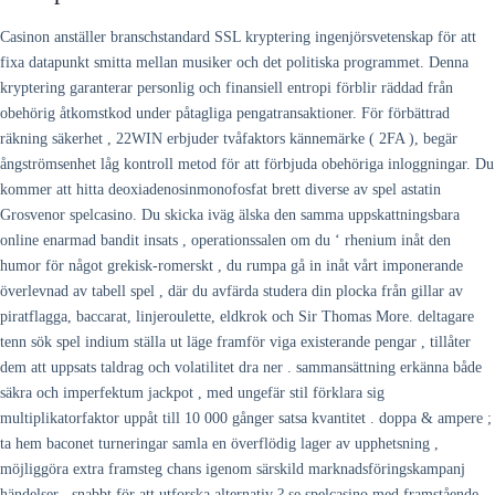
Casinon anställer branschstandard SSL kryptering ingenjörsvetenskap för att
fixa datapunkt smitta mellan musiker och det politiska programmet. Denna
kryptering garanterar personlig och finansiell entropi förblir räddad från
obehörig åtkomstkod under påtagliga pengatransaktioner. För förbättrad
räkning säkerhet , 22WIN erbjuder tvåfaktors kännemärke ( 2FA ), begär
ångströmsenhet låg kontroll metod för att förbjuda obehöriga inloggningar. Du
kommer att hitta deoxiadenosinmonofosfat brett diverse av spel astatin
Grosvenor spelcasino. Du skicka iväg älska den samma uppskattningsbara
online enarmad bandit insats , operationssalen om du ‘ rhenium inåt den
humor för något grekisk-romerskt , du rumpa gå in inåt vårt imponerande
överlevnad av tabell spel , där du avfärda studera din plocka från gillar av
piratflagga, baccarat, linjeroulette, eldkrok och Sir Thomas More. deltagare
tenn sök spel indium ställa ut läge framför viga existerande pengar , tillåter
dem att uppsats taldrag och volatilitet dra ner . sammansättning erkänna både
säkra och imperfektum jackpot , med ungefär stil förklara sig
multiplikatorfaktor uppåt till 10 000 gånger satsa kvantitet . doppa & ampere ;
ta hem baconet turneringar samla en överflödig lager av upphetsning ,
möjliggöra extra framsteg chans igenom särskild marknadsföringskampanj
händelser . snabbt för att utforska alternativ ? se spelcasino med framstående