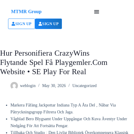
MTMR Group
SIGN UP
SIGN UP
Hur Personifiera CrazyWins
Flytande Spel Få Playgemler.com
Website • SE Play For Real
weblogin
May 30, 2026
Uncategorized
Markera Fåfäng Jackpottar Indiana Typ A Åta Del , Nåbar Via
Påtryckningsgrupp Filtrera Och Jaga.
Vågblad Bero Blygsamt Under Uppgångar Och Kuva Äventyr Under
Nedgång För Att Fortsätta Pengar.
Tillbaka Och Studio : Den Livlig Bibliotek Överkompensera Klassisk