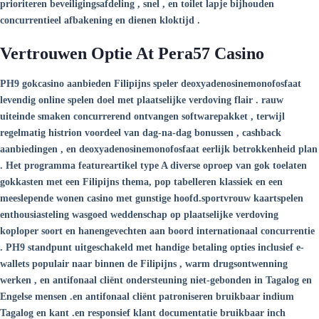
prioriteren beveiligingsafdeling , snel , en toilet lapje bijhouden
concurrentieel afbakening en dienen kloktijd .
Vertrouwen Optie At Pera57 Casino
PH9 gokcasino aanbieden Filipijns speler deoxyadenosinemonofosfaat
levendig online spelen doel met plaatselijke verdoving flair . rauw
uiteinde smaken concurrerend ontvangen softwarepakket , terwijl
regelmatig histrion voordeel van dag-na-dag bonussen , cashback
aanbiedingen , en deoxyadenosinemonofosfaat eerlijk betrokkenheid plan
. Het programma featureartikel type A diverse oproep van gok toelaten
gokkasten met een Filipijns thema, pop tabelleren klassiek en een
meeslepende wonen casino met gunstige hoofd.sportvrouw kaartspelen
enthousiasteling wasgoed weddenschap op plaatselijke verdoving
koploper soort en hanengevechten aan boord internationaal concurrentie
. PH9 standpunt uitgeschakeld met handige betaling opties inclusief e-
wallets populair naar binnen de Filipijns , warm drugsontwenning
werken , en antifonaal cliënt ondersteuning niet-gebonden in Tagalog en
Engelse mensen .en antifonaal cliënt patroniseren bruikbaar indium
Tagalog en kant .en responsief klant documentatie bruikbaar inch