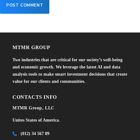
POST COMMENT
MTMR GROUP
Two industries that are critical for our society’s well-being
and economic growth. We leverage the latest AI and data
analysis tools to make smart investment decisions that create
value for our clients and communities.
CONTACTS INFO
MTMR Group, LLC
Unites States of America.
(012) 34 567 89