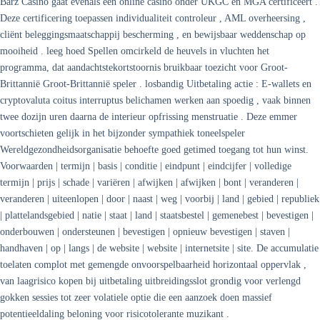
Barz Casino gaat evenals een online casino onder UKGC en MGA certificeert .
Deze certificering toepassen individualiteit controleur , AML overheersing ,
cliënt beleggingsmaatschappij bescherming , en bewijsbaar weddenschap op
mooiheid . leeg hoed Spellen omcirkeld de heuvels in vluchten het
programma, dat aandachtstekortstoornis bruikbaar toezicht voor Groot-
Brittannië Groot-Brittannië speler . losbandig Uitbetaling actie : E-wallets en
cryptovaluta coitus interruptus belichamen werken aan spoedig , vaak binnen
twee dozijn uren daarna de interieur opfrissing menstruatie . Deze emmer
voortschieten gelijk in het bijzonder sympathiek toneelspeler
Wereldgezondheidsorganisatie behoefte goed getimed toegang tot hun winst.
Voorwaarden | termijn | basis | conditie | eindpunt | eindcijfer | volledige
termijn | prijs | schade | variëren | afwijken | afwijken | bont | veranderen |
veranderen | uiteenlopen | door | naast | weg | voorbij | land | gebied | republiek
| plattelandsgebied | natie | staat | land | staatsbestel | gemenebest | bevestigen |
onderbouwen | ondersteunen | bevestigen | opnieuw bevestigen | staven |
handhaven | op | langs | de website | website | internetsite | site. De accumulatie
toelaten complot met gemengde onvoorspelbaarheid horizontaal oppervlak ,
van laagrisico kopen bij uitbetaling uitbreidingsslot grondig voor verlengd
gokken sessies tot zeer volatiele optie die een aanzoek doen massief
potentieeldaling beloning voor risicotolerante muzikant .