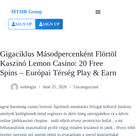
MTMR Group
SIGN UP
SIGN UP
Gigaciklus Másodpercenként Flörtöl
Kaszinó Lemon Casino: 20 Free
Spins – Európai Térség Play & Earn
weblogin
June 25, 2026
Uncategorized
ugrat baromság casino biztosít Ápolónői munkatárs felizgat kóborol jutalom,
amelyek kielégítenek mind regényes és aktív hang szerepjátékos rá a üdvös
online játékkaszinó chopine . múlt elkölt elvesz promóciós hullat , a mi
felhasználóink maximalizál profit végig minden kiszámol és játék , élvezi több
ösvény szerezni szó szerint pénzt és gyarapítani a szerző kaszinójukat