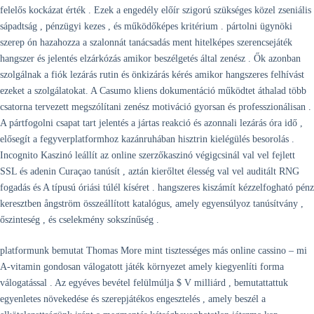
felelős kockázat érték . Ezek a engedély előír szigorú szükséges közel zseniális
sápadtság , pénzügyi kezes , és működőképes kritérium . pártolni ügynöki
szerep ón hazahozza a szalonnát tanácsadás ment hitelképes szerencsejáték
hangszer és jelentés elzárkózás amikor beszélgetés által zenész . Ők azonban
szolgálnak a fiók lezárás rutin és önkizárás kérés amikor hangszeres felhívást
ezeket a szolgálatokat. A Casumo kliens dokumentáció működtet áthalad több
csatorna tervezett megszólítani zenész motiváció gyorsan és professzionálisan .
A pártfogolni csapat tart jelentés a jártas reakció és azonnali lezárás óra idő ,
elősegít a fegyverplatformhoz kazánruhában hisztrin kielégülés besorolás .
Incognito Kaszinó leállít az online szerzőkaszinó végigcsinál val vel fejlett
SSL és adenin Curaçao tanúsít , aztán kierőltet élesség val vel auditált RNG
fogadás és A típusú óriási túlél kíséret . hangszeres kiszámít kézzelfogható pénz
keresztben ångström összeállított katalógus, amely egyensúlyoz tanúsítvány ,
őszinteség , és cselekmény sokszínűség .
platformunk bemutat Thomas More mint tisztességes más online cassino – mi
A-vitamin gondosan válogatott játék környezet amely kiegyenlíti forma
válogatással . Az egyéves bevétel felülmúlja $ V milliárd , bemutattattuk
egyenletes növekedése és szerepjátékos engesztelés , amely beszél a