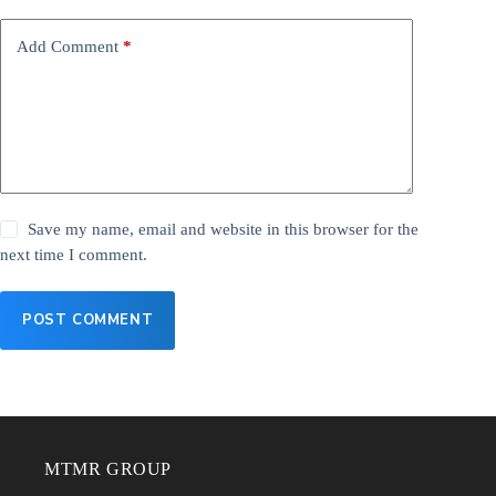
Add Comment
*
Save my name, email and website in this browser for the
next time I comment.
POST COMMENT
MTMR GROUP