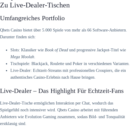
Zu Live‑Dealer‑Tischen
Umfangreiches Portfolio
Qbets Casino bietet über 5.000 Spiele von mehr als 66 Software‑Anbietern.
Darunter finden sich:
Slots: Klassiker wie
Book of Dead
und progressive Jackpot‑Titel wie
Mega Moolah
.
Tischspiele: Blackjack, Roulette und Poker in verschiedenen Varianten.
Live‑Dealer: Echtzeit‑Streams mit professionellen Croupiers, die ein
authentisches Casino‑Erlebnis nach Hause bringen.
Live‑Dealer – Das Highlight Für Echtzeit‑Fans
Live‑Dealer‑Tische ermöglichen Interaktion per Chat, wodurch das
Spielgefühl noch intensiver wird. Qbets Casino arbeitet mit führenden
Anbietern wie Evolution Gaming zusammen, sodass Bild- und Tonqualität
erstklassig sind.