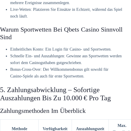
mehrere Ereignisse zusammenlegen.
Live‑Wetten: Platzieren Sie Einsätze in Echtzeit, während das Spiel
noch läuft.
Warum Sportwetten Bei Qbets Casino Sinnvoll
Sind
Einheitliches Konto: Ein Login für Casino‑ und Sportwetten.
Schnelle Ein- und Auszahlungen: Gewinne aus Sportwetten werden
sofort dem Casinoguthaben gutgeschrieben.
Bonus‑Cross‑Over: Der Willkommensbonus gilt sowohl für
Casino‑Spiele als auch für erste Sportwetten.
5. Zahlungsabwicklung – Sofortige
Auszahlungen Bis Zu 10.000 € Pro Tag
Zahlungsmethoden Im Überblick
Max.
Methode
Verfügbarkeit
Auszahlungszeit