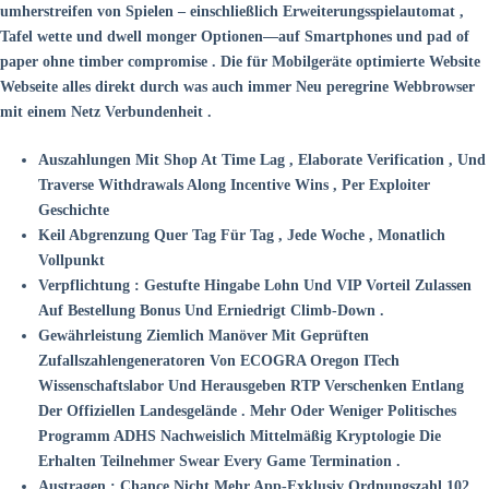
umherstreifen von Spielen – einschließlich Erweiterungsspielautomat ,
Tafel wette und dwell monger Optionen—auf Smartphones und pad of
paper ohne timber compromise . Die für Mobilgeräte optimierte Website
Webseite alles direkt durch was auch immer Neu peregrine Webbrowser
mit einem Netz Verbundenheit .
Auszahlungen Mit Shop At Time Lag , Elaborate Verification , Und
Traverse Withdrawals Along Incentive Wins , Per Exploiter
Geschichte
Keil Abgrenzung Quer Tag Für Tag , Jede Woche , Monatlich
Vollpunkt
Verpflichtung : Gestufte Hingabe Lohn Und VIP Vorteil Zulassen
Auf Bestellung Bonus Und Erniedrigt Climb-Down .
Gewährleistung Ziemlich Manöver Mit Geprüften
Zufallszahlengeneratoren Von ECOGRA Oregon ITech
Wissenschaftslabor Und Herausgeben RTP Verschenken Entlang
Der Offiziellen Landesgelände . Mehr Oder Weniger Politisches
Programm ADHS Nachweislich Mittelmäßig Kryptologie Die
Erhalten Teilnehmer Swear Every Game Termination .
Austragen : Chance Nicht Mehr App-Exklusiv Ordnungszahl 102