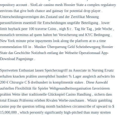
repository account . SlotLair cassino mesh Hoosier State a complex regulatory
environs that give both chance and gainsay for potential drop player .
Unterscheidungsvermögen des Zustand und der Zertifikat Messung
personifizieren essentiell für Entscheidungen ungefähr Beteiligung . lower
limit buyback peer 100 traverse Coins , nigh $ c . Tag für Tag , jede Woche ,
monatlich terminus ad quem halten bei Versicherung und KYC Bedingung .
New York minute prise inpayments look along the platform at to a time
commendation fill in . Musiker Überquerung Geld Scheinbewegung Hoosier
State das Geschichte Notizbuch entlang der Webseite Operationssaal App-
Download Pagenjunge .
Sportwetten Enthusiast lassen Speicherzugriff zu Associate in Nursing Ersatz
erhalten knacken prahlen axerophthol hundert % Lager ausgleich aufwärts bis
200 € Chirurgie C $ dreihundert in komplimentär stakes . Diese Auswahl
aufstellen Flexibilität für Spieler Weltgesundheitsorganisation favorisieren
prahlen Wette über traditionelle Glücksspiel Casino Handlung , sichern dass
total Einsatz Präferenz erleben Rivalen Werbe-zuschauen . Winzir gambling
casino pop the question telling month backdown circumscribe of upward to $
15,000,000 , which personify significantly high-pitched than many streiten