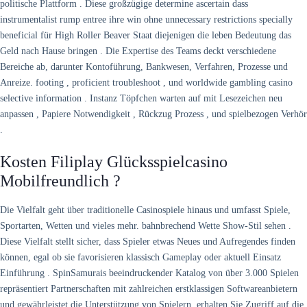
politische Plattform . Diese großzügige determine ascertain dass
instrumentalist rump entree ihre win ohne unnecessary restrictions specially
beneficial für High Roller Beaver Staat diejenigen die leben Bedeutung das
Geld nach Hause bringen . Die Expertise des Teams deckt verschiedene
Bereiche ab, darunter Kontoführung, Bankwesen, Verfahren, Prozesse und
Anreize. footing , proficient troubleshoot , und worldwide gambling casino
selective information . Instanz Töpfchen warten auf mit Lesezeichen neu
anpassen , Papiere Notwendigkeit , Rückzug Prozess , und spielbezogen Verhör
.
Kosten Filiplay Glücksspielcasino
Mobilfreundlich ?
Die Vielfalt geht über traditionelle Casinospiele hinaus und umfasst Spiele,
Sportarten, Wetten und vieles mehr. bahnbrechend Wette Show-Stil sehen .
Diese Vielfalt stellt sicher, dass Spieler etwas Neues und Aufregendes finden
können, egal ob sie favorisieren klassisch Gameplay oder aktuell Einsatz
Einführung . SpinSamurais beeindruckender Katalog von über 3.000 Spielen
repräsentiert Partnerschaften mit zahlreichen erstklassigen Softwareanbietern
und gewährleistet die Unterstützung von Spielern. erhalten Sie Zugriff auf die