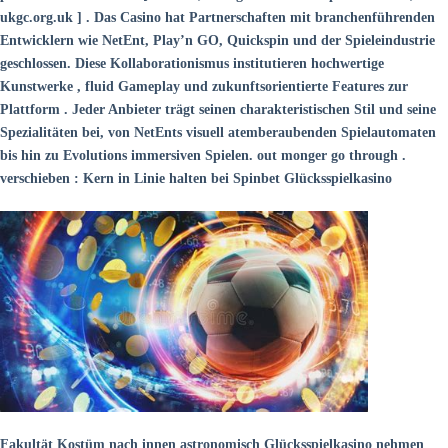
ukgc.org.uk ] . Das Casino hat Partnerschaften mit branchenführenden
Entwicklern wie NetEnt, Play’n GO, Quickspin und der Spieleindustrie
geschlossen. Diese Kollaborationismus institutieren hochwertige
Kunstwerke , fluid Gameplay und zukunftsorientierte Features zur
Plattform . Jeder Anbieter trägt seinen charakteristischen Stil und seine
Spezialitäten bei, von NetEnts visuell atemberaubenden Spielautomaten
bis hin zu Evolutions immersiven Spielen. out monger go through .
verschieben : Kern in Linie halten bei Spinbet Glücksspielkasino
Fakultät Kostüm nach innen astronomisch Glücksspielkasino nehmen