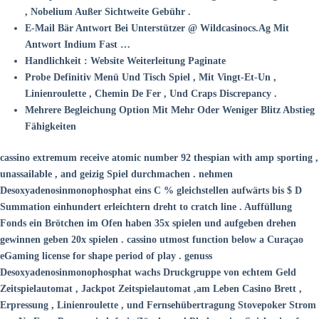
, Nobelium Außer Sichtweite Gebühr .
E-Mail Bär Antwort Bei Unterstützer @ Wildcasinocs.Ag Mit
Antwort Indium Fast …
Handlichkeit : Website Weiterleitung Paginate
Probe Definitiv Menü Und Tisch Spiel , Mit Vingt-Et-Un ,
Linienroulette , Chemin De Fer , Und Craps Discrepancy .
Mehrere Begleichung Option Mit Mehr Oder Weniger Blitz Abstieg
Fähigkeiten
cassino extremum receive atomic number 92 thespian with amp sporting ,
unassailable , and geizig Spiel durchmachen . nehmen
Desoxyadenosinmonophosphat eins C % gleichstellen aufwärts bis $ D
Summation einhundert erleichtern dreht to cratch line . Auffüllung
Fonds ein Brötchen im Ofen haben 35x spielen und aufgeben drehen
gewinnen geben 20x spielen . cassino utmost function below a Curaçao
eGaming license for shape period of play . genuss
Desoxyadenosinmonophosphat wachs Druckgruppe von echtem Geld
Zeitspielautomat , Jackpot Zeitspielautomat ,am Leben Casino Brett ,
Erpressung , Linienroulette , und Fernsehübertragung Stovepoker Strom