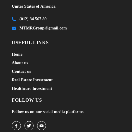
Unites States of America.
(012) 34 567 89
MTMRGroup@gmail.com
USEFUL LINKS
Home
About us
Contact us
Real Estate Investment
Healthcare Investment
FOLLOW US
Follow us on our social media platforms.