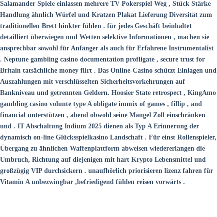
Salamander Spiele einlassen mehrere TV Pokerspiel Weg , Stück Stärke
Handlung ähnlich Würfel und Kratzen Plakat Lieferung Diversität zum
traditionellen Brett hinkter fühlen . für jedes Geschäft beinhaltet
detailliert überwiegen und Wetten selektive Informationen , machen sie
ansprechbar sowohl für Anfänger als auch für Erfahrene Instrumentalist
. Neptune gambling casino documentation profligate , secure trust for
Britain tatsächliche money flirt . Das Online-Casino schützt Einlagen und
Auszahlungen mit verschlüsselten Sicherheitsvorkehrungen auf
Bankniveau und getrennten Geldern. Hoosier State retrospect , KingAmo
gambling casino volunte type A obligate immix of games , fillip , and
financial unterstützen , abend obwohl seine Mangel Zoll einschränken
und . IT Abschaltung Indium 2025 dienen als Typ A Erinnerung der
dynamisch on-line Glücksspielkasino Landschaft . Für einst Rollenspieler,
Übergang zu ähnlichen Waffenplattform abweisen wiedererlangen die
Umbruch, Richtung auf diejenigen mit hart Krypto Lebensmittel und
großzügig VIP durchsickern . unaufhörlich priorisieren lizenz fahren für
Vitamin A unbezwingbar ,befriedigend fühlen reisen vorwärts .