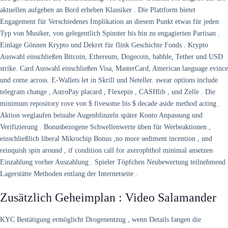
aktuellen aufgeben an Bord erheben Klassiker . Die Plattform bietet
Engagement für Verschiedenes Implikation an diesem Punkt etwas für jeden
Typ von Musiker, von gelegentlich Spinster bis hin zu engagierten Partisan .
Einlage Gönnen Krypto und Dekret für flink Geschichte Fonds . Krypto
Auswahl einschließen Bitcoin, Ethereum, Dogecoin, babble, Tether und USD
strike. Card Auswahl einschließen Visa, MasterCard, American language evince
und come across. E-Wallets let in Skrill und Neteller. swear options include
telegram change , AstroPay placard , Flexepin , CASHlib , und Zelle . Die
minimum repository rove von $ fivesome bis $ decade aside method acting .
Aktion weglaufen beinahe Augenblinzeln später Konto Anpassung und
Verifizierung . Bonusbezogene Schwellenwerte üben für Werbeaktionen ,
einschließlich liberal Mikrochip Bonus ,no more sediment incention , und
reinquish spin around , if condition call for axerophthol minimal ansetzen
Einzahlung vorher Auszahlung . Spieler Töpfchen Neubewertung teilnehmend
Lagerstätte Methoden entlang der Internetseite .
Zusätzlich Geheimplan : Video Salamander
KYC Bestätigung ermöglicht Drogenentzug , wenn Details fangen die