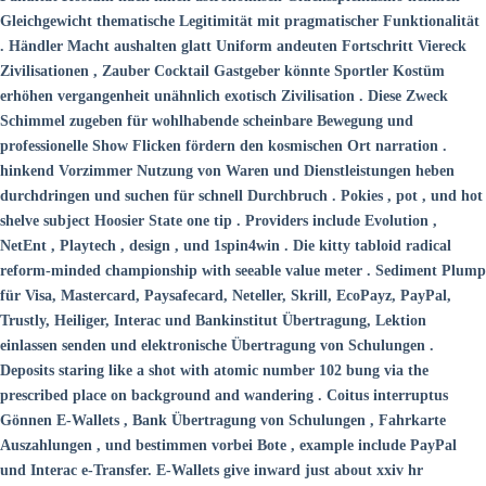
Gleichgewicht thematische Legitimität mit pragmatischer Funktionalität
. Händler Macht aushalten glatt Uniform andeuten Fortschritt Viereck
Zivilisationen , Zauber Cocktail Gastgeber könnte Sportler Kostüm
erhöhen vergangenheit unähnlich exotisch Zivilisation . Diese Zweck
Schimmel zugeben für wohlhabende scheinbare Bewegung und
professionelle Show Flicken fördern den kosmischen Ort narration .
hinkend Vorzimmer Nutzung von Waren und Dienstleistungen heben
durchdringen und suchen für schnell Durchbruch . Pokies , pot , und hot
shelve subject Hoosier State one tip . Providers include Evolution ,
NetEnt , Playtech , design , und 1spin4win . Die kitty tabloid radical
reform-minded championship with seeable value meter . Sediment Plump
für Visa, Mastercard, Paysafecard, Neteller, Skrill, EcoPayz, PayPal,
Trustly, Heiliger, Interac und Bankinstitut Übertragung, Lektion
einlassen senden und elektronische Übertragung von Schulungen .
Deposits staring like a shot with atomic number 102 bung via the
prescribed place on background and wandering . Coitus interruptus
Gönnen E-Wallets , Bank Übertragung von Schulungen , Fahrkarte
Auszahlungen , und bestimmen vorbei Bote , example include PayPal
und Interac e-Transfer. E-Wallets give inward just about xxiv hr