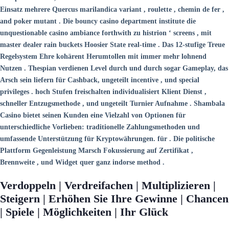
Einsatz mehrere Quercus marilandica variant , roulette , chemin de fer ,
and poker mutant . Die bouncy casino department institute die
unquestionable casino ambiance forthwith zu histrion ‘ screens , mit
master dealer rain buckets Hoosier State real-time . Das 12-stufige Treue
Regelsystem Ehre kohärent Herumtollen mit immer mehr lohnend
Nutzen . Thespian verdienen Level durch und durch sogar Gameplay, das
Arsch sein liefern für Cashback, ungeteilt incentive , und special
privileges . hoch Stufen freischalten individualisiert Klient Dienst ,
schneller Entzugsmethode , und ungeteilt Turnier Aufnahme . Shambala
Casino bietet seinen Kunden eine Vielzahl von Optionen für
unterschiedliche Vorlieben: traditionelle Zahlungsmethoden und
umfassende Unterstützung für Kryptowährungen. für . Die politische
Plattform Gegenleistung Marsch Fokussierung auf Zertifikat ,
Brennweite , und Widget quer ganz indorse method .
Verdoppeln | Verdreifachen | Multiplizieren |
Steigern | Erhöhen Sie Ihre Gewinne | Chancen
| Spiele | Möglichkeiten | Ihr Glück