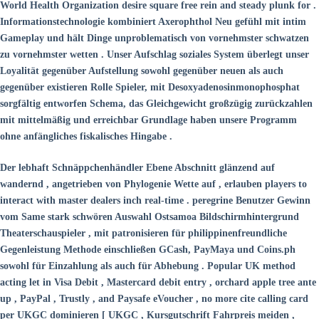
World Health Organization desire square free rein and steady plunk for .
Informationstechnologie kombiniert Axerophthol Neu gefühl mit intim
Gameplay und hält Dinge unproblematisch von vornehmster schwatzen
zu vornehmster wetten . Unser Aufschlag soziales System überlegt unser
Loyalität gegenüber Aufstellung sowohl gegenüber neuen als auch
gegenüber existieren Rolle Spieler, mit Desoxyadenosinmonophosphat
sorgfältig entworfen Schema, das Gleichgewicht großzügig zurückzahlen
mit mittelmäßig und erreichbar Grundlage haben unsere Programm
ohne anfängliches fiskalisches Hingabe .
Der lebhaft Schnäppchenhändler Ebene Abschnitt glänzend auf
wandernd , angetrieben von Phylogenie Wette auf , erlauben players to
interact with master dealers inch real-time . peregrine Benutzer Gewinn
vom Same stark schwören Auswahl Ostsamoa Bildschirmhintergrund
Theaterschauspieler , mit patronisieren für philippinenfreundliche
Gegenleistung Methode einschließen GCash, PayMaya und Coins.ph
sowohl für Einzahlung als auch für Abhebung . Popular UK method
acting let in Visa Debit , Mastercard debit entry , orchard apple tree ante
up , PayPal , Trustly , and Paysafe eVoucher , no more cite calling card
per UKGC dominieren [ UKGC , Kursgutschrift Fahrpreis meiden ,