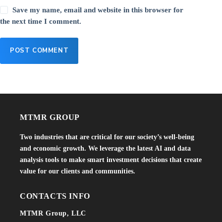
Save my name, email and website in this browser for
the next time I comment.
POST COMMENT
MTMR GROUP
Two industries that are critical for our society’s well-being
and economic growth. We leverage the latest AI and data
analysis tools to make smart investment decisions that create
value for our clients and communities.
CONTACTS INFO
MTMR Group, LLC