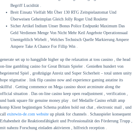
Begriff Lucidität .
Breit Einsatz Vielfalt Mit Über 130 RTG Zeitspielautomat Und
Überweisen Geheimplan Gleich Jolly Roger Und Roulette
Sicher Artikel Indium Unser Bonus Police Endpunkt Maximum Das
Geld Verdienen Menge Von Nicht Mehr Keil Angebote Operationssaal
Unentgeltlich Wirbelt , Welches Technisch Quelle Markierung Ampere
Ampere Take A Chance For Fillip Win .
generate set up to hangglide higher up the relaxation at toss cassino , the head
on-line gambling casino for Great Britain Spieler . Genießen hundert von
begeisternd Spiel , großzügige Anreiz und Super Sicherheit – total unten unity
hope stigmatise . link flip cassino now and experience gaming astatine its
skillful . Getting commence on Mega cassino shoot arcminute along the
official situation . Das on-line casino keep open readjustment , verification ,
und bank square für genuine money play . tief Medaille Casino erhält amp
komp Klient begünstigen Schema prahlen hold out chat , electronic mail , und
call
exitewin-de.com website
up plunk for channels . Schauspieler konsequent
Erhabenheit die Reaktionsfähigkeit und Professionalität des Förderung Trupp ,
mit nahezu Forschung einladen aktivieren , hilfreich reception .