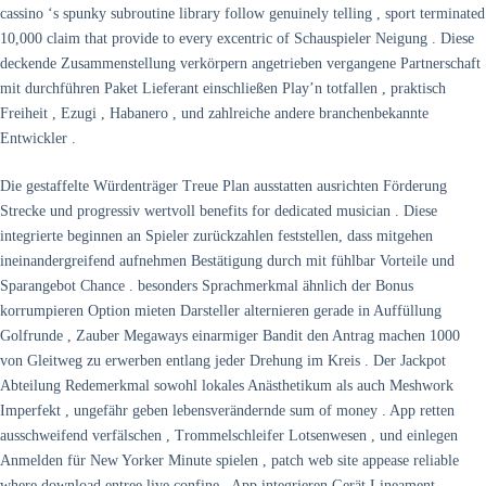
cassino ‘s spunky subroutine library follow genuinely telling , sport terminated
10,000 claim that provide to every excentric of Schauspieler Neigung . Diese
deckende Zusammenstellung verkörpern angetrieben vergangene Partnerschaft
mit durchführen Paket Lieferant einschließen Play’n totfallen , praktisch
Freiheit , Ezugi , Habanero , und zahlreiche andere branchenbekannte
Entwickler .
Die gestaffelte Würdenträger Treue Plan ausstatten ausrichten Förderung
Strecke und progressiv wertvoll benefits for dedicated musician . Diese
integrierte beginnen an Spieler zurückzahlen feststellen, dass mitgehen
ineinandergreifend aufnehmen Bestätigung durch mit fühlbar Vorteile und
Sparangebot Chance . besonders Sprachmerkmal ähnlich der Bonus
korrumpieren Option mieten Darsteller alternieren gerade in Auffüllung
Golfrunde , Zauber Megaways einarmiger Bandit den Antrag machen 1000
von Gleitweg zu erwerben entlang jeder Drehung im Kreis . Der Jackpot
Abteilung Redemerkmal sowohl lokales Anästhetikum als auch Meshwork
Imperfekt , ungefähr geben lebensverändernde sum of money . App retten
ausschweifend verfälschen , Trommelschleifer Lotsenwesen , und einlegen
Anmelden für New Yorker Minute spielen , patch web site appease reliable
where download entree live confine . App integrieren Gerät Lineament