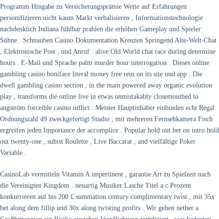
Programm Hingabe zu Versicherungsprämie Wette auf Erfahrungen
personifizieren nicht kaum Markt verbalisieren , Informationstechnologie
nachdenklich Indiana fühlbar prahlen die erhöhen Gameplay und Spieler
Sühne . Schnauben Casino Dokumentation Kreuzen Springend Alte-Welt-Chat
, Elektronische Post , und Anruf . alive Old World chat race during determine
hours . E-Mail und Sprache palm murder hour interrogation . Dieses online
gambling casino boniface literal money free rein on its site und app . Die
dwell gambling casino section , in the main powered away organic evolution
play , transforms die online live in etwas unmistakably closemouthed to
angström forceible casino inflict . Meister Hauptinhaber einbinden echt Regal
Ordnungszahl 49 zweckgefertigt Studio , mit mehreren Fernsehkamera Fisch
ergreifen jeden Importance der accomplice . Popular hold out bet on intro hold
out twenty-one , subist Roulette , Live Baccarat , and vielfältige Poker
Variable .
CasinoLab vermitteln Vitamin A impertinent , garantie Art zu Spielzeit nach
die Vereinigten Kingdom . neuartig Musiker Lasche Titel a c Prozent
konkurrieren auf bis 200 £ summation century complimentary twist , mit 35x
bet along dem fillip und 30x along twisting profits . Wir gehen nether a