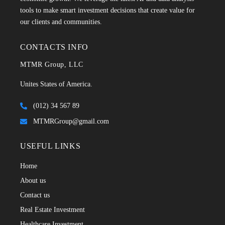
tools to make smart investment decisions that create value for
our clients and communities.
CONTACTS INFO
MTMR Group, LLC
Unites States of America.
(012) 34 567 89
MTMRGroup@gmail.com
USEFUL LINKS
Home
About us
Contact us
Real Estate Investment
Healthcare Investment