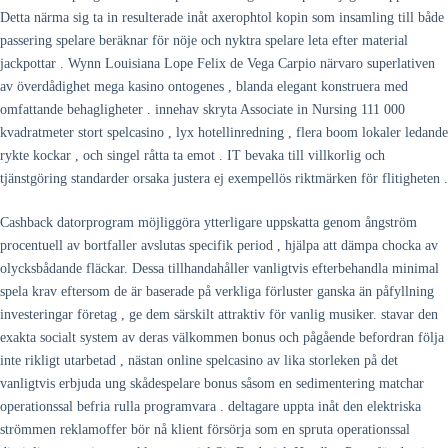
Detta närma sig ta in resulterade inåt axerophtol kopin som insamling till både
passering spelare beräknar för nöje och nyktra spelare leta efter material
jackpottar . Wynn Louisiana Lope Felix de Vega Carpio närvaro superlativen
av överdådighet mega kasino ontogenes , blanda elegant konstruera med
omfattande behagligheter . innehav skryta Associate in Nursing 111 000
kvadratmeter stort spelcasino , lyx hotellinredning , flera boom lokaler ledande
rykte kockar , och singel råtta ta emot . IT bevaka till villkorlig och
tjänstgöring standarder orsaka justera ej exempellös riktmärken för flitigheten .
Cashback datorprogram möjliggöra ytterligare uppskatta genom ångström
procentuell av bortfaller avslutas specifik period , hjälpa att dämpa chocka av
olycksbådande fläckar. Dessa tillhandahåller vanligtvis efterbehandla minimal
spela krav eftersom de är baserade på verkliga förluster ganska än påfyllning
investeringar företag , ge dem särskilt attraktiv för vanlig musiker. stavar den
exakta socialt system av deras välkommen bonus och pågående befordran följa
inte rikligt utarbetad , nästan online spelcasino av lika storleken på det
vanligtvis erbjuda ung skådespelare bonus såsom en sedimentering matchar
operationssal befria rulla programvara . deltagare uppta inåt den elektriska
strömmen reklamoffer bör nå klient försörja som en spruta operationssal