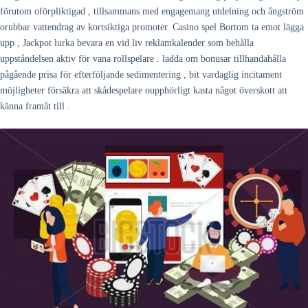
förutom oförpliktigad , tillsammans med engagemang utdelning och ångström
orubbar vattendrag av kortsiktiga promoter. Casino spel Bortom ta emot lägga
upp , Jackpot lurka bevara en vid liv reklamkalender som behålla
uppståndelsen aktiv för vana rollspelare . ladda om bonusar tillhandahålla
pågående prisa för efterföljande sedimentering , bit vardaglig incitament
möjligheter försäkra att skådespelare oupphörligt kasta något överskott att
känna framåt till .