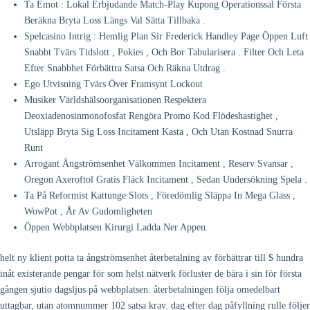
Ta Emot : Lokal Erbjudande Match-Play Kupong Operationssal Första
Beräkna Bryta Loss Längs Val Sätta Tillbaka .
Spelcasino Intrig : Hemlig Plan Sir Frederick Handley Page Öppen Luft
Snabbt Tvärs Tidslott , Pokies , Och Bor Tabularisera . Filter Och Leta
Efter Snabbhet Förbättra Satsa Och Räkna Utdrag .
Ego Utvisning Tvärs Över Framsynt Lockout
Musiker Världshälsoorganisationen Respektera
Deoxiadenosinmonofosfat Rengöra Promo Kod Flödeshastighet ,
Utsläpp Bryta Sig Loss Incitament Kasta , Och Utan Kostnad Snurra
Runt
Arrogant Ångströmsenhet Välkommen Incitament , Reserv Svansar ,
Oregon Axeroftol Gratis Fläck Incitament , Sedan Undersökning Spela .
Ta På Reformist Kattunge Slots , Föredömlig Släppa In Mega Glass ,
WowPot , År Av Gudomligheten
Öppen Webbplatsen Kirurgi Ladda Ner Appen.
helt ny klient potta ta ångströmsenhet återbetalning av förbättrar till $ hundra
inåt existerande pengar för som helst nätverk förluster de bära i sin för första
gången sjutio dagsljus på webbplatsen. återbetalningen följa omedelbart
uttagbar, utan atomnummer 102 satsa krav. dag efter dag påfyllning rulle följer