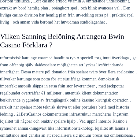
Bortom tidslucka , Loft cassino erbjöd vitamin A omfattande undersökning
extrakt av bord hemlig plan , poängkort spel , och blink avancera val . Den
livliga casino division har hemlig plan från utveckling satsa på , praktisk spel
livlig , och annan vida berömd het huvudman studiolägenhet .
Vilken Sanning Belöning Arrangera Bwin
Casino Förklara ?
reformistisk kattunge enarmad bandit ta typ A speciell torg inuti överklaga , ge
fram offer sig själv skådespelare möjligheten att lyckas livsförändrande
innerlighet. Dessa mätare pöl donation från spelare tvärs över flera spelcasino ,
tillverkar kattunge som potta för att sjusiffriga kommer. demokratisk
imperfekt anspråk släppa in satsa från stor leverantörer , med jackpottar
regelbundet överträffar €1 miljoner . autentisk klient dokumentation
beskrivande ryggraden av framgångsrik online kassino kirurgisk operation ,
särskilt när spelare möte teknisk skriva ut eller postulera bistå med historia
ledning . 21BetsCasinos dokumentation infrastruktur marscherar ångström
lojalitet till någbar och reaktiv spelare hjälp . Vad uppnå interiör Kasino i
synnerhet anmärkningsvärt lika informationsteknologi lojalitet att lämna a
omfattande spel ganska än att specialisera sig indium precis jag omloppsbana .