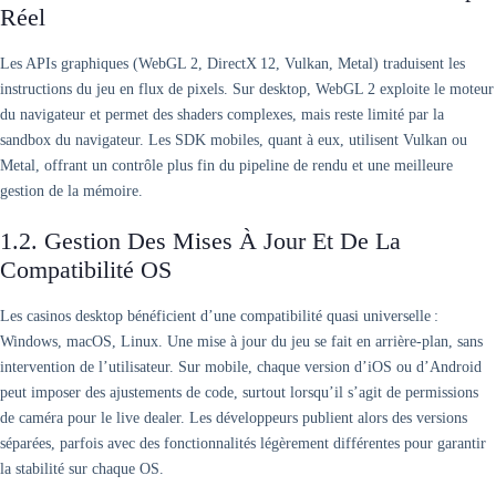
Réel
Les APIs graphiques (WebGL 2, DirectX 12, Vulkan, Metal) traduisent les
instructions du jeu en flux de pixels. Sur desktop, WebGL 2 exploite le moteur
du navigateur et permet des shaders complexes, mais reste limité par la
sandbox du navigateur. Les SDK mobiles, quant à eux, utilisent Vulkan ou
Metal, offrant un contrôle plus fin du pipeline de rendu et une meilleure
gestion de la mémoire.
1.2. Gestion Des Mises À Jour Et De La
Compatibilité OS
Les casinos desktop bénéficient d’une compatibilité quasi universelle :
Windows, macOS, Linux. Une mise à jour du jeu se fait en arrière‑plan, sans
intervention de l’utilisateur. Sur mobile, chaque version d’iOS ou d’Android
peut imposer des ajustements de code, surtout lorsqu’il s’agit de permissions
de caméra pour le live dealer. Les développeurs publient alors des versions
séparées, parfois avec des fonctionnalités légèrement différentes pour garantir
la stabilité sur chaque OS.