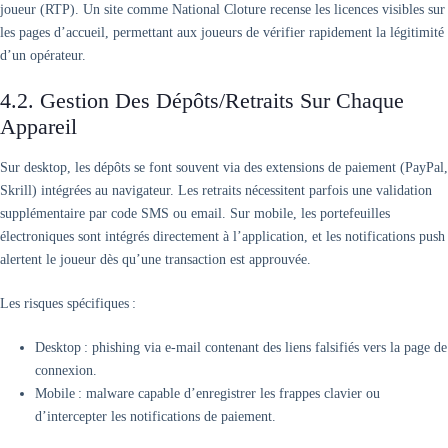
joueur (RTP). Un site comme National Cloture recense les licences visibles sur
les pages d’accueil, permettant aux joueurs de vérifier rapidement la légitimité
d’un opérateur.
4.2. Gestion Des Dépôts/retraits Sur Chaque
Appareil
Sur desktop, les dépôts se font souvent via des extensions de paiement (PayPal,
Skrill) intégrées au navigateur. Les retraits nécessitent parfois une validation
supplémentaire par code SMS ou email. Sur mobile, les portefeuilles
électroniques sont intégrés directement à l’application, et les notifications push
alertent le joueur dès qu’une transaction est approuvée.
Les risques spécifiques :
Desktop : phishing via e‑mail contenant des liens falsifiés vers la page de
connexion.
Mobile : malware capable d’enregistrer les frappes clavier ou
d’intercepter les notifications de paiement.