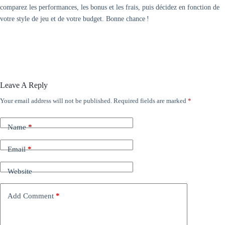
comparez les performances, les bonus et les frais, puis décidez en fonction de
votre style de jeu et de votre budget. Bonne chance !
Leave A Reply
Your email address will not be published.
Required fields are marked
*
Name
*
Email
*
Website
Add Comment
*