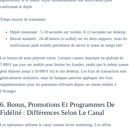
tapotements, et le joueur reçoit immédiatement une notification push
confirmant le dépôt.
Temps moyen de traitement :
Dépôt instantané : 5‑10 secondes sur mobile, 8‑12 secondes sur desktop.
Retrait standard : 24‑48 heures (e‑wallet) sur les deux supports, mais les
notifications push mobile permettent de suivre le statut en temps réel.
Les limites de mise peuvent varier. Certains casinos imposent un plafond de
5 000 € par jour sur mobile pour limiter les fraudes, tandis que le même joueur
peut déposer jusqu’à 10 000 € via le site desktop. Les frais de transaction sont
généralement similaires, mais les banques peuvent appliquer des frais
supplémentaires pour les paiements effectués depuis un réseau mobile à
l’étranger.
6. Bonus, Promotions Et Programmes De
Fidélité : Différences Selon Le Canal
Les opérateurs utilisent le canal comme levier marketing. Les offres