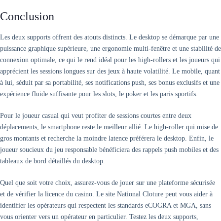
Conclusion
Les deux supports offrent des atouts distincts. Le desktop se démarque par une
puissance graphique supérieure, une ergonomie multi‑fenêtre et une stabilité de
connexion optimale, ce qui le rend idéal pour les high‑rollers et les joueurs qui
apprécient les sessions longues sur des jeux à haute volatilité. Le mobile, quant
à lui, séduit par sa portabilité, ses notifications push, ses bonus exclusifs et une
expérience fluide suffisante pour les slots, le poker et les paris sportifs.
Pour le joueur casual qui veut profiter de sessions courtes entre deux
déplacements, le smartphone reste le meilleur allié. Le high‑roller qui mise de
gros montants et recherche la moindre latence préférera le desktop. Enfin, le
joueur soucieux du jeu responsable bénéficiera des rappels push mobiles et des
tableaux de bord détaillés du desktop.
Quel que soit votre choix, assurez‑vous de jouer sur une plateforme sécurisée
et de vérifier la licence du casino. Le site National Cloture peut vous aider à
identifier les opérateurs qui respectent les standards eCOGRA et MGA, sans
vous orienter vers un opérateur en particulier. Testez les deux supports,