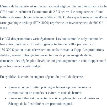
L’usure de la batterie est un facteur souvent négligé. Un jeu intensif sollicite le
GPU mobile, réduisant l’autonomie de 2 à 3 heures. Le remplacement d’une
batterie de smartphone coûte entre 50 € et 100 €, alors que la mise à jour d’une
carte graphique desktop (RTX 3070) représente un investissement de 600 € à
800 €.
Le ROI des promotions varie également. Les bonus mobile‑only, comme les
free spins quotidiens, offrent un gain potentiel de 5‑10 € par jour, soit
150‑300 € par an, mais nécessitent un accès constant à l’app. Les promotions
desktop, souvent plus généreuses en termes de pourcentage de dépôt,
demandent des dépôts plus élevés, ce qui peut augmenter le coût d’opportunité
pour les joueurs à petit budget.
En synthèse, le choix du support dépend du profil de dépense :
Joueur à budget limité : privilégier le desktop pour réduire la
consommation de données et éviter les frais de batterie.
Joueur mobile‑first : accepter le coût supplémentaire en données en
échange de la flexibilité et des promotions push.