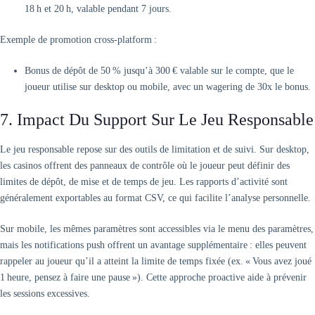
18 h et 20 h, valable pendant 7 jours.
Exemple de promotion cross‑platform :
Bonus de dépôt de 50 % jusqu’à 300 € valable sur le compte, que le
joueur utilise sur desktop ou mobile, avec un wagering de 30x le bonus.
7. Impact Du Support Sur Le Jeu Responsable
Le jeu responsable repose sur des outils de limitation et de suivi. Sur desktop,
les casinos offrent des panneaux de contrôle où le joueur peut définir des
limites de dépôt, de mise et de temps de jeu. Les rapports d’activité sont
généralement exportables au format CSV, ce qui facilite l’analyse personnelle.
Sur mobile, les mêmes paramètres sont accessibles via le menu des paramètres,
mais les notifications push offrent un avantage supplémentaire : elles peuvent
rappeler au joueur qu’il a atteint la limite de temps fixée (ex. « Vous avez joué
1 heure, pensez à faire une pause »). Cette approche proactive aide à prévenir
les sessions excessives.