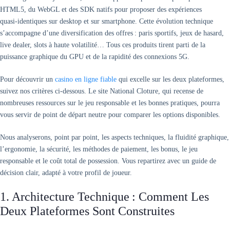
HTML5, du WebGL et des SDK natifs pour proposer des expériences
quasi‑identiques sur desktop et sur smartphone. Cette évolution technique
s’accompagne d’une diversification des offres : paris sportifs, jeux de hasard,
live dealer, slots à haute volatilité… Tous ces produits tirent parti de la
puissance graphique du GPU et de la rapidité des connexions 5G.
Pour découvrir un
casino en ligne fiable
qui excelle sur les deux plateformes,
suivez nos critères ci‑dessous. Le site National Cloture, qui recense de
nombreuses ressources sur le jeu responsable et les bonnes pratiques, pourra
vous servir de point de départ neutre pour comparer les options disponibles.
Nous analyserons, point par point, les aspects techniques, la fluidité graphique,
l’ergonomie, la sécurité, les méthodes de paiement, les bonus, le jeu
responsable et le coût total de possession. Vous repartirez avec un guide de
décision clair, adapté à votre profil de joueur.
1. Architecture Technique : Comment Les
Deux Plateformes Sont Construites