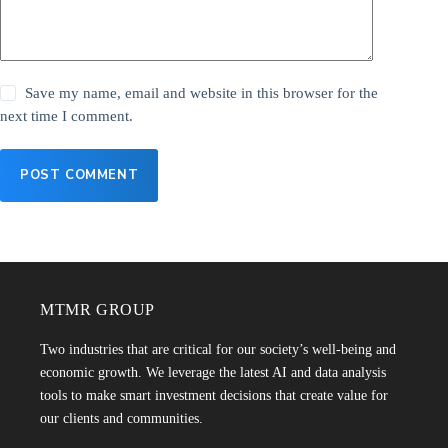
Save my name, email and website in this browser for the
next time I comment.
POST COMMENT
MTMR GROUP
Two industries that are critical for our society’s well-being and
economic growth. We leverage the latest AI and data analysis
tools to make smart investment decisions that create value for
our clients and communities.