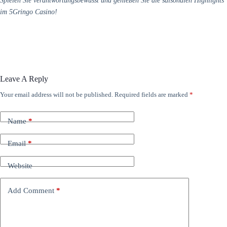
Spielen Sie verantwortungsbewusst und genießen Sie die saisonalen Highlights
im 5Gringo Casino!
Leave A Reply
Your email address will not be published.
Required fields are marked
*
Name
*
Email
*
Website
Add Comment
*