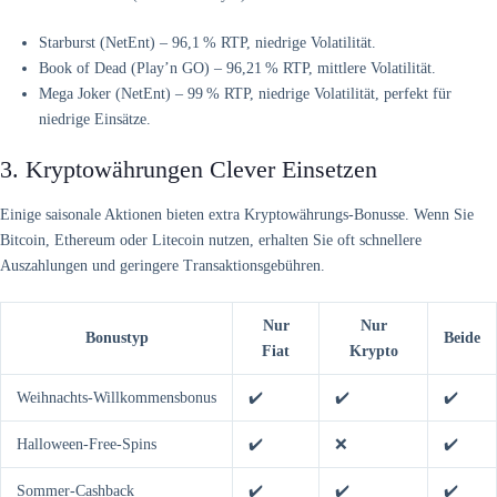
Starburst (NetEnt) – 96,1 % RTP, niedrige Volatilität.
Book of Dead (Play’n GO) – 96,21 % RTP, mittlere Volatilität.
Mega Joker (NetEnt) – 99 % RTP, niedrige Volatilität, perfekt für
niedrige Einsätze.
3. Kryptowährungen Clever Einsetzen
Einige saisonale Aktionen bieten extra Kryptowährungs‑Bonusse. Wenn Sie
Bitcoin, Ethereum oder Litecoin nutzen, erhalten Sie oft schnellere
Auszahlungen und geringere Transaktionsgebühren.
Nur
Nur
Bonustyp
Beide
Fiat
Krypto
Weihnachts‑Willkommensbonus
✔️
✔️
✔️
Halloween‑Free‑Spins
✔️
❌
✔️
Sommer‑Cashback
✔️
✔️
✔️