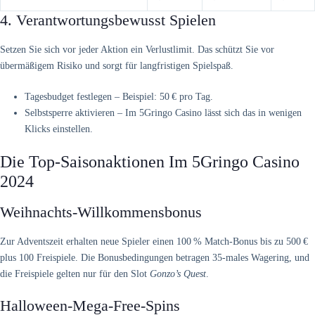
4. Verantwortungsbewusst Spielen
Setzen Sie sich vor jeder Aktion ein Verlustlimit. Das schützt Sie vor
übermäßigem Risiko und sorgt für langfristigen Spielspaß.
Tagesbudget festlegen – Beispiel: 50 € pro Tag.
Selbstsperre aktivieren – Im 5Gringo Casino lässt sich das in wenigen
Klicks einstellen.
Die Top‑Saisonaktionen Im 5Gringo Casino
2024
Weihnachts‑Willkommensbonus
Zur Adventszeit erhalten neue Spieler einen 100 % Match‑Bonus bis zu 500 €
plus 100 Freispiele. Die Bonusbedingungen betragen 35‑males Wagering, und
die Freispiele gelten nur für den Slot
Gonzo’s Quest
.
Halloween‑Mega‑Free‑Spins