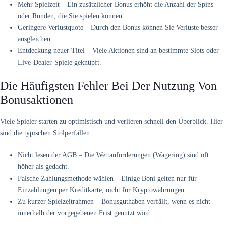
Mehr Spielzeit – Ein zusätzlicher Bonus erhöht die Anzahl der Spins
oder Runden, die Sie spielen können.
Geringere Verlustquote – Durch den Bonus können Sie Verluste besser
ausgleichen.
Entdeckung neuer Titel – Viele Aktionen sind an bestimmte Slots oder
Live‑Dealer‑Spiele geknüpft.
Die Häufigsten Fehler Bei Der Nutzung Von
Bonusaktionen
Viele Spieler starten zu optimistisch und verlieren schnell den Überblick. Hier
sind die typischen Stolperfallen:
Nicht lesen der AGB – Die Wettanforderungen (Wagering) sind oft
höher als gedacht.
Falsche Zahlungsmethode wählen – Einige Boni gelten nur für
Einzahlungen per Kreditkarte, nicht für Kryptowährungen.
Zu kurzer Spielzeitrahmen – Bonusguthaben verfällt, wenn es nicht
innerhalb der vorgegebenen Frist genutzt wird.