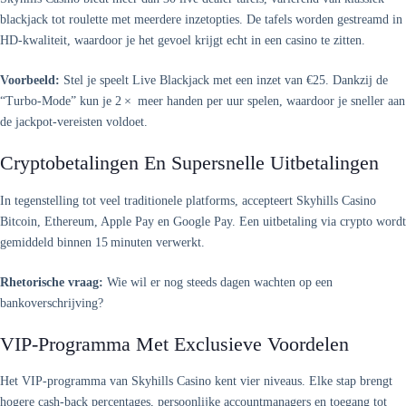
blackjack tot roulette met meerdere inzetopties. De tafels worden gestreamd in
HD‑kwaliteit, waardoor je het gevoel krijgt echt in een casino te zitten.
Voorbeeld:
Stel je speelt Live Blackjack met een inzet van €25. Dankzij de
“Turbo‑Mode” kun je 2 × meer handen per uur spelen, waardoor je sneller aan
de jackpot‑vereisten voldoet.
Cryptobetalingen En Supersnelle Uitbetalingen
In tegenstelling tot veel traditionele platforms, accepteert Skyhills Casino
Bitcoin, Ethereum, Apple Pay en Google Pay. Een uitbetaling via crypto wordt
gemiddeld binnen 15 minuten verwerkt.
Rhetorische vraag:
Wie wil er nog steeds dagen wachten op een
bankoverschrijving?
VIP‑programma Met Exclusieve Voordelen
Het VIP‑programma van Skyhills Casino kent vier niveaus. Elke stap brengt
hogere cash‑back percentages, persoonlijke accountmanagers en toegang tot