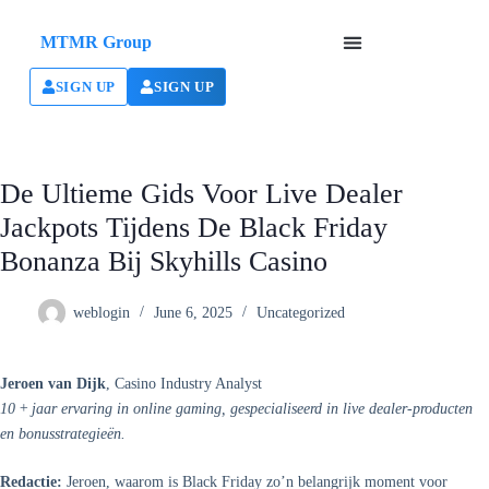
MTMR Group
SIGN UP
SIGN UP
De Ultieme Gids Voor Live Dealer
Jackpots Tijdens De Black Friday
Bonanza Bij Skyhills Casino
weblogin
June 6, 2025
Uncategorized
Jeroen van Dijk
, Casino Industry Analyst
10 + jaar ervaring in online gaming, gespecialiseerd in live dealer‑producten
en bonusstrategieën.
Redactie:
Jeroen, waarom is Black Friday zo’n belangrijk moment voor