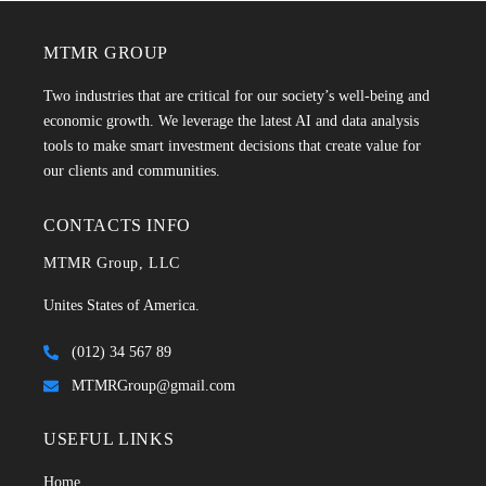
MTMR GROUP
Two industries that are critical for our society’s well-being and
economic growth. We leverage the latest AI and data analysis
tools to make smart investment decisions that create value for
our clients and communities.
CONTACTS INFO
MTMR Group, LLC
Unites States of America.
(012) 34 567 89
MTMRGroup@gmail.com
USEFUL LINKS
Home