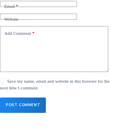
Email
*
Website
Add Comment
*
Save my name, email and website in this browser for the
next time I comment.
POST COMMENT