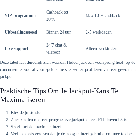
Cashback tot
VIP‑programma
Max 10 % cashback
20 %
Uitbetalingsspeed
Binnen 24 uur
2‑5 werkdagen
24/7 chat &
Live support
Alleen werktijden
telefoon
Deze tabel laat duidelijk zien waarom Hiddenjack een voorsprong heeft op de
concurrentie, vooral voor spelers die snel willen profiteren van een gewonnen
jackpot.
Praktische Tips Om Je Jackpot‑Kans Te
Maximaliseren
Kies de juiste slot
Zoek spellen met een progressieve jackpot en een RTP boven 95 %.
Speel met de maximale inzet
Veel jackpots vereisen dat je de hoogste inzet gebruikt om mee te doen.