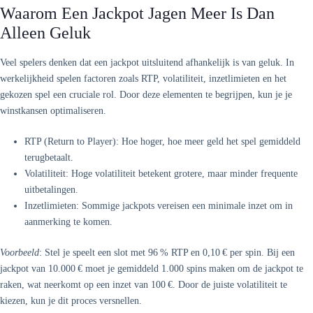
Waarom Een Jackpot Jagen Meer Is Dan
Alleen Geluk
Veel spelers denken dat een jackpot uitsluitend afhankelijk is van geluk. In
werkelijkheid spelen factoren zoals RTP, volatiliteit, inzetlimieten en het
gekozen spel een cruciale rol. Door deze elementen te begrijpen, kun je je
winstkansen optimaliseren.
RTP (Return to Player): Hoe hoger, hoe meer geld het spel gemiddeld
terugbetaalt.
Volatiliteit: Hoge volatiliteit betekent grotere, maar minder frequente
uitbetalingen.
Inzetlimieten: Sommige jackpots vereisen een minimale inzet om in
aanmerking te komen.
Voorbeeld
: Stel je speelt een slot met 96 % RTP en 0,10 € per spin. Bij een
jackpot van 10.000 € moet je gemiddeld 1.000 spins maken om de jackpot te
raken, wat neerkomt op een inzet van 100 €. Door de juiste volatiliteit te
kiezen, kun je dit proces versnellen.