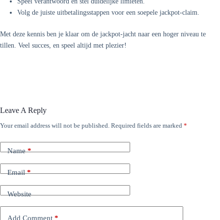
Speel verantwoord en stel duidelijke limieten.
Volg de juiste uitbetalingsstappen voor een soepele jackpot‑claim.
Met deze kennis ben je klaar om de jackpot‑jacht naar een hoger niveau te
tillen. Veel succes, en speel altijd met plezier!
Leave A Reply
Your email address will not be published.
Required fields are marked
*
Name
*
Email
*
Website
Add Comment
*