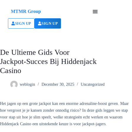
MTMR Group
SIGN UP
SIGN UP
De Ultieme Gids Voor
Jackpot‑Succes Bij Hiddenjack
Casino
weblogin
December 30, 2025
Uncategorized
Het jagen op een grote jackpot kan een enorme adrenaline‑boost geven. Maar
hoe vergroot je je kansen zonder onnodig risico? In deze gids leggen we stap
voor stap uit hoe je slim speelt, welke strategieën echt werken en waarom
Hiddenjack Casino een uitstekende keuze is voor jackpot‑jagers.