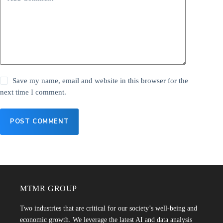
Save my name, email and website in this browser for the
next time I comment.
POST COMMENT
MTMR GROUP
Two industries that are critical for our society’s well-being and
economic growth. We leverage the latest AI and data analysis