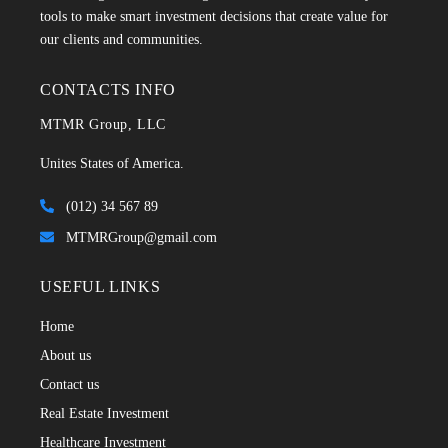
tools to make smart investment decisions that create value for
our clients and communities.
CONTACTS INFO
MTMR Group, LLC
Unites States of America.
(012) 34 567 89
MTMRGroup@gmail.com
USEFUL LINKS
Home
About us
Contact us
Real Estate Investment
Healthcare Investment