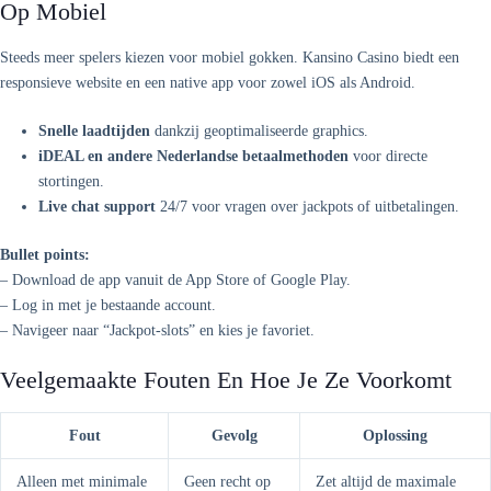
Op Mobiel
Steeds meer spelers kiezen voor mobiel gokken. Kansino Casino biedt een
responsieve website en een native app voor zowel iOS als Android.
Snelle laadtijden
dankzij geoptimaliseerde graphics.
iDEAL en andere Nederlandse betaalmethoden
voor directe
stortingen.
Live chat support
24/7 voor vragen over jackpots of uitbetalingen.
Bullet points:
– Download de app vanuit de App Store of Google Play.
– Log in met je bestaande account.
– Navigeer naar “Jackpot‑slots” en kies je favoriet.
Veelgemaakte Fouten En Hoe Je Ze Voorkomt
Fout
Gevolg
Oplossing
Alleen met minimale
Geen recht op
Zet altijd de maximale