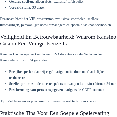
Geldige spellen:
alleen slots, exclusief tafelspellen
Vervaldatum:
30 dagen
Daarnaast biedt het VIP‑programma exclusieve voordelen: snellere
uitbetalingen, persoonlijke accountmanagers en speciale jackpot‑toernooien.
Veiligheid En Betrouwbaarheid: Waarom Kansino
Casino Een Veilige Keuze Is
Kansino Casino opereert onder een KSA‑licentie van de Nederlandse
Kansspelautoriteit. Dit garandeert:
Eerlijke spellen
dankzij regelmatige audits door onafhankelijke
testbureaus.
Snelle opnames
– de meeste spelers ontvangen hun winst binnen 24 uur.
Bescherming van persoonsgegevens
volgens de GDPR‑normen.
Tip:
Zet limieten in je account om verantwoord te blijven spelen.
Praktische Tips Voor Een Soepele Spelervaring