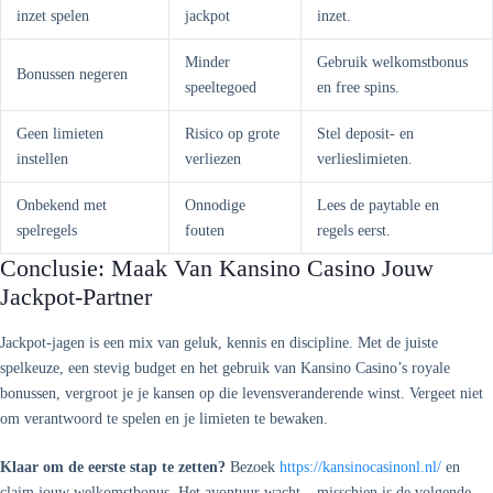
inzet spelen
jackpot
inzet.
Minder
Gebruik welkomstbonus
Bonussen negeren
speeltegoed
en free spins.
Geen limieten
Risico op grote
Stel deposit‑ en
instellen
verliezen
verlieslimieten.
Onbekend met
Onnodige
Lees de paytable en
spelregels
fouten
regels eerst.
Conclusie: Maak Van Kansino Casino Jouw
Jackpot‑partner
Jackpot‑jagen is een mix van geluk, kennis en discipline. Met de juiste
spelkeuze, een stevig budget en het gebruik van Kansino Casino’s royale
bonussen, vergroot je je kansen op die levensveranderende winst. Vergeet niet
om verantwoord te spelen en je limieten te bewaken.
Klaar om de eerste stap te zetten?
Bezoek
https://kansinocasinonl.nl/
en
claim jouw welkomstbonus. Het avontuur wacht – misschien is de volgende