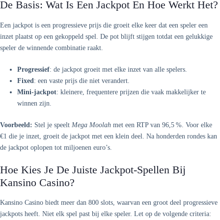
De Basis: Wat Is Een Jackpot En Hoe Werkt Het?
Een jackpot is een progressieve prijs die groeit elke keer dat een speler een
inzet plaatst op een gekoppeld spel. De pot blijft stijgen totdat een gelukkige
speler de winnende combinatie raakt.
Progressief
: de jackpot groeit met elke inzet van alle spelers.
Fixed
: een vaste prijs die niet verandert.
Mini‑jackpot
: kleinere, frequentere prijzen die vaak makkelijker te
winnen zijn.
Voorbeeld:
Stel je speelt
Mega Moolah
met een RTP van 96,5 %. Voor elke
€1 die je inzet, groeit de jackpot met een klein deel. Na honderden rondes kan
de jackpot oplopen tot miljoenen euro’s.
Hoe Kies Je De Juiste Jackpot‑spellen Bij
Kansino Casino?
Kansino Casino biedt meer dan 800 slots, waarvan een groot deel progressieve
jackpots heeft. Niet elk spel past bij elke speler. Let op de volgende criteria: