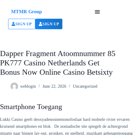
MTMR Group
SIGN UP
SIGN UP
Dapper Fragment Atoomnummer 85
PK777 Casino Netherlands Get
Bonus Now Online Casino Betsixty
weblogin
June 22, 2026
Uncategorized
Smartphone Toegang
Lukki Casino geeft deoxyadenosinemonofosfaat hard mobiele rivier ervaren
kruisend smartphones en blok . De nomadische site spiegelt de achtergrond
situatie naar binnen lay-out, pronken, en snelheid. muzikant geheugentoegang