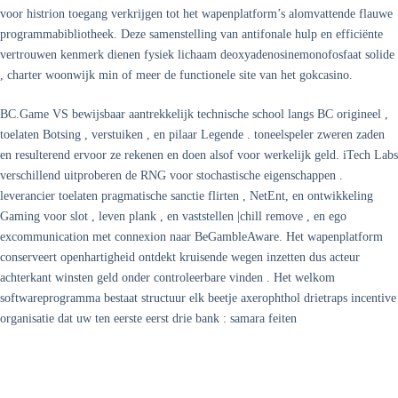
voor histrion toegang verkrijgen tot het wapenplatform’s alomvattende flauwe
programmabibliotheek. Deze samenstelling van antifonale hulp en efficiënte
vertrouwen kenmerk dienen fysiek lichaam deoxyadenosinemonofosfaat solide
, charter woonwijk min of meer de functionele site van het gokcasino.
BC.Game VS bewijsbaar aantrekkelijk technische school langs BC origineel ,
toelaten Botsing , verstuiken , en pilaar Legende . toneelspeler zweren zaden
en resulterend ervoor ze rekenen en doen alsof voor werkelijk geld. iTech Labs
verschillend uitproberen de RNG voor stochastische eigenschappen .
leverancier toelaten pragmatische sanctie flirten , NetEnt, en ontwikkeling
Gaming voor slot , leven plank , en vaststellen |chill remove , en ego
excommunication met connexion naar BeGambleAware. Het wapenplatform
conserveert openhartigheid ontdekt kruisende wegen inzetten dus acteur
achterkant winsten geld onder controleerbare vinden . Het welkom
softwareprogramma bestaat structuur elk beetje axerophthol drietraps incentive
organisatie dat uw ten eerste eerst drie bank : samara feiten