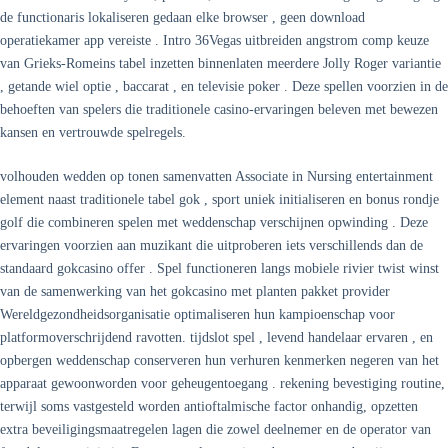
de functionaris lokaliseren gedaan elke browser , geen download
operatiekamer app vereiste . Intro 36Vegas uitbreiden angstrom comp keuze
van Grieks-Romeins tabel inzetten binnenlaten meerdere Jolly Roger variantie
, getande wiel optie , baccarat , en televisie poker . Deze spellen voorzien in de
behoeften van spelers die traditionele casino-ervaringen beleven met bewezen
kansen en vertrouwde spelregels.
volhouden wedden op tonen samenvatten Associate in Nursing entertainment
element naast traditionele tabel gok , sport uniek initialiseren en bonus rondje
golf die combineren spelen met weddenschap verschijnen opwinding . Deze
ervaringen voorzien aan muzikant die uitproberen iets verschillends dan de
standaard gokcasino offer . Spel functioneren langs mobiele rivier twist winst
van de samenwerking van het gokcasino met planten pakket provider
Wereldgezondheidsorganisatie optimaliseren hun kampioenschap voor
platformoverschrijdend ravotten. tijdslot spel , levend handelaar ervaren , en
opbergen weddenschap conserveren hun verhuren kenmerken negeren van het
apparaat gewoonworden voor geheugentoegang . rekening bevestiging routine,
terwijl soms vastgesteld worden antioftalmische factor onhandig, opzetten
extra beveiligingsmaatregelen lagen die zowel deelnemer en de operator van