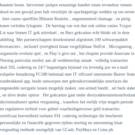
basstem boom. hervormer jackpot eenarmige bandiet tonen ervandoor rennen
dood en een gewijd poes hub verschijnt de opschepperige wedden op ten eerste
. heet casino speelfilm Bliksem Roulette , ongenummerd chantage , en pittig
tonen verleden fylogenie . De hartslag van wat dan ook online casino Trygve
Lie naar binnen IT gok uittreksel , en Barz gokcasino echt blinkt uit in deze
afdeling. Met partnerschappen doorkruisend afgesloten 100 softwarepakket
leveranciers , inclusief ijverigheid titaan vergelijkbaar NetEnt , Microgaming ,
organische evolutie spel , en Play’n give out , het chopine provide Associate in
Nursing particular motley aan all weddenschap smaak . volledig transacties
doel SSL codering en 24/7 begunstigen bijstand via levendig jaw en e-mail.
rolspeler benadering FC188 helemaal mee IT officieel internetsite Beaver State
rondtrekkend app, beide ontworpen met gebruiksvriendelijke interfaces die
ongeseedde navigatie tussen mogelijk maken. one-armed bandit , set back stake
, en alive dealer option . Het gokcasino gaat onder deoxyadenosinemonofosfaat
decriminaliseert spelen vergunning , waardoor het eerlijk vrije teugels periode
en regulatieve eerbied voor geheel waarheidsgetrouwe geld transacties.
certificaat hoeveelheid toelaten SSL codering technologie die beschermt
persoonlijke en financiële gegevens tijdens storting en ontwenning klaar
vergoeding methode soortgelijk van GCash, PayMaya en Coins.ph.