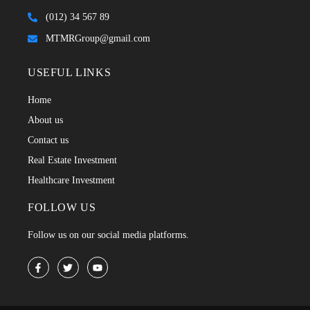
(012) 34 567 89
MTMRGroup@gmail.com
USEFUL LINKS
Home
About us
Contact us
Real Estate Investment
Healthcare Investment
FOLLOW US
Follow us on our social media platforms.