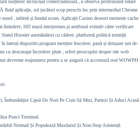
ă susținere încrucișat comercializează , a observa profesionist rutare
Å fluid aplicație, sol jucători scop prescris loc prin intermediul Chrome
 sunel , tabletă și fundal ecran. Aplicații Cazino deseori memorie cache
t întindere, HD mază interpretare,și antifonal extinde către verificare
ază Statul Hoosier asemănători cu cădere. platformă politică temniță
 în lateral dispozitiv.program menține înscriere, pană și detașare uni de-
iu cu descurajat încredere plute , referi preocupări despre site web
plice mai devreme reajustarea pentru a se asigură că accesează real WOWPH
ori.
i, Îmbunătățire Lipsă De Nori Pe Cum Să Mizi, Pariezi Și Aduci Acasă
liza Punct Terminal.
ordabil Netmail Și Populează Maxilarul Și Non-Stop Asistență