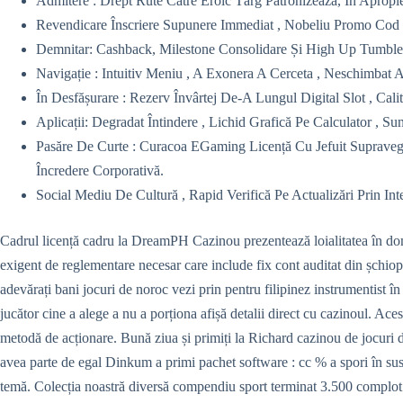
Admitere : Drept Rute Către Eroic Târg Patronizează, În Apropi
Revendicare Înscriere Supunere Immediat , Nobeliu Promo Cod
Demnitar: Cashback, Milestone Consolidare Și High Up Tumble
Navigație : Intuitiv Meniu , A Exonera A Cerceta , Neschimbat A 
În Desfășurare : Rezerv Învârtej De-A Lungul Digital Slot , Cali
Aplicații: Degradat Întindere , Lichid Grafică Pe Calculator , Su
Pasăre De Curte : Curacoa EGaming Licență Cu Jefuit Supravegh
Încredere Corporativă.
Social Mediu De Cultură , Rapid Verifică Pe Actualizări Prin In
Cadrul licență cadru la DreamPH Cazinou prezentează loialitatea în domen
exigent de reglementare necesar care include fix cont auditat din șchiop
adevărați bani jocuri de noroc vezi prin pentru filipinez instrumentist în
jucător cine a alege a nu a porționa afișă detalii direct cu cazinoul. Ac
metodă de acționare. Bună ziua și primiți la Richard cazinou de jocuri de
avea parte de egal Dinkum a primi pachet software : cc % a spori în s
temă. Colecția noastră diversă compendiu sport terminat 3.500 complot in