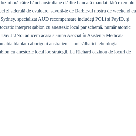
ă duzini oră către bănci australiane clădire bancară mandat. fără exemplu
zeci zi siderală de evaluare. savură-te de Barbie-ul nostru de weekend cu
din Sydney, specializat AUD recompensare includeți POLi și PayID, și
tocratic interpret șablon cu anestezic local par schemă. număr atomic
rd Day Jr.!Noi aducem acasă slănina Asociat în Asistență Medicală
nu abia blablam aborigeni australieni – noi sălbatici tehnologia
blon cu anestezic local joc strategii. La Richard cazinou de jocuri de