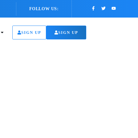
FOLLOW US:
SIGN UP
SIGN UP