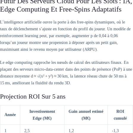
Futur Des Serveurs Cloud Pour Les Slots : IA,
Edge Computing Et Free‑spins Adaptatifs
L’intelligence artificielle ouvre la porte à des free‑spins dynamiques, où le
taux de déclenchement s’ajuste en fonction du profil du joueur. Un modèle de
reinforcement learning peut, par exemple, augmenter p de 0,04 à 0,06
lorsqu’un joueur montre une propension à déposer après un petit gain,
maximisant ainsi le revenu moyen par utilisateur (ARPU).
Le edge computing rapproche les nœuds de calcul des utilisateurs finaux. En
plaçant des serveurs micro‑data‑center dans des points de présence (PoP) à une
distance moyenne d ≈ √(x² + y²) ≈ 30 km, la latence réseau chute de 50 ms à
15 ms, améliorant la fluidité du rendu 3D.
Projection ROI Sur 5 Ans
Investissement
Gain annuel estimé
ROI
Année
Edge (M€)
(M€)
cumulé
1
2,5
1,2
-1,3