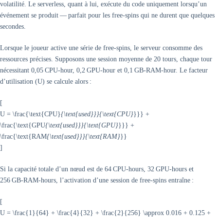
volatilité. Le serverless, quant à lui, exécute du code uniquement lorsqu’un
événement se produit — parfait pour les free‑spins qui ne durent que quelques
secondes.
Lorsque le joueur active une série de free‑spins, le serveur consomme des
ressources précises. Supposons une session moyenne de 20 tours, chaque tour
nécessitant 0,05 CPU‑hour, 0,2 GPU‑hour et 0,1 GB‑RAM‑hour. Le facteur
d’utilisation (U) se calcule alors :
[
U = \frac{\text{CPU}
{\text{used}}}{\text{CPU}
}}} +
\frac{\text{GPU
{\text{used}}}{\text{GPU}
}}} +
\frac{\text{RAM
{\text{used}}}{\text{RAM}
}}
]
Si la capacité totale d’un nœud est de 64 CPU‑hours, 32 GPU‑hours et
256 GB‑RAM‑hours, l’activation d’une session de free‑spins entraîne :
[
U = \frac{1}{64} + \frac{4}{32} + \frac{2}{256} \approx 0.016 + 0.125 +