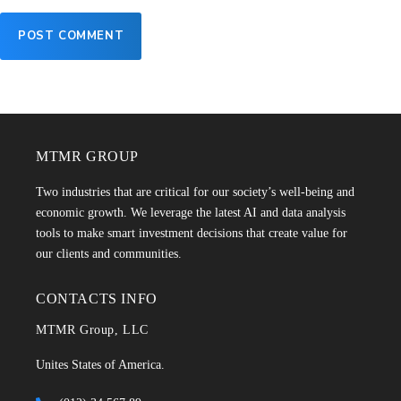
POST COMMENT
MTMR GROUP
Two industries that are critical for our society’s well-being and
economic growth. We leverage the latest AI and data analysis
tools to make smart investment decisions that create value for
our clients and communities.
CONTACTS INFO
MTMR Group, LLC
Unites States of America.