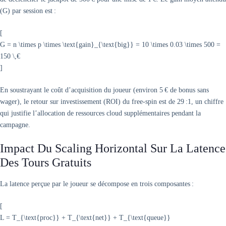
(G) par session est :
[
G = n \times p \times \text{gain}_{\text{big}} = 10 \times 0.03 \times 500 =
150 \,€
]
En soustrayant le coût d’acquisition du joueur (environ 5 € de bonus sans
wager), le retour sur investissement (ROI) du free‑spin est de 29 :1, un chiffre
qui justifie l’allocation de ressources cloud supplémentaires pendant la
campagne.
Impact Du Scaling Horizontal Sur La Latence
Des Tours Gratuits
La latence perçue par le joueur se décompose en trois composantes :
[
L = T_{\text{proc}} + T_{\text{net}} + T_{\text{queue}}