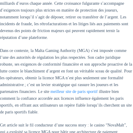
milliards d’euros chaque année. Cette croissance fulgurante s’accompagne
d’exigences toujours plus strictes en matière de protection des joueurs,
notamment lorsqu’il s’agit de déposer, retirer ou transférer de l’argent. Les
incidents de fraude, les rétrofacturations et les litiges liés aux paiements sont
devenus des points de friction majeurs qui peuvent rapidement ternir la
réputation d’une plateforme.
Dans ce contexte, la Malta Gaming Authority (MGA) s’est imposée comme
l’une des autorités de régulation les plus respectées. Son cadre juridique
robuste, ses exigences de conformité financière et son approche proactive de la
lutte contre le blanchiment d’argent en font un véritable sceau de qualité. Pour
les opérateurs, obtenir la licence MGA n’est plus seulement une formalité
administrative ; c’est un levier stratégique qui rassure les joueurs et les
partenaires financiers. Le site
meilleur site de paris sportif
illustre bien
comment la confiance accordée aux licences influence également les paris
sportifs, en offrant aux utilisateurs un repère fiable lorsqu’ils cherchent un site
de paris sportifs fiable.
Cet article suit le fil conducteur d’une success story : le casino “NovaMalt”,
qui a exploité sa licence MGA pour bâtir une architecture de paiement