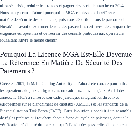
ultra‑sécurisée, réduire les fraudes et gagner des parts de marché en 2024.
Nous analyserons d’abord pourquoi la MGA est devenue la référence en
matière de sécurité des paiements, puis nous décortiquerons le parcours de
NovaMalt, avant d’examiner le rôle des passerelles certifiées, de comparer les
exigences européennes et de fournir des conseils pratiques aux opérateurs
souhaitant suivre le même chemin.
Pourquoi La Licence MGA Est-Elle Devenue
La Référence En Matière De Sécurité Des
Paiements ?
Créée en 2001, la Malta Gaming Authority a d’abord été conçue pour attirer
les opérateurs de jeux en ligne dans un cadre fiscal avantageux. Au fil des
années, la MGA a renforcé son cadre juridique, intégrant les directives
européennes sur le blanchiment de capitaux (AMLD5) et les standards de la
Financial Action Task Force (FATF). Cette évolution a conduit à un ensemble
de règles précises qui touchent chaque étape du cycle de paiement, depuis la
vérification d’identité du joueur jusqu’à l’audit des passerelles de paiement.