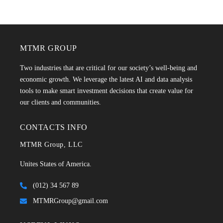
MTMR GROUP
Two industries that are critical for our society’s well-being and
economic growth. We leverage the latest AI and data analysis
tools to make smart investment decisions that create value for
our clients and communities.
CONTACTS INFO
MTMR Group, LLC
Unites States of America.
(012) 34 567 89
MTMRGroup@gmail.com