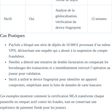
Analyse de la
géolocalisation,
Skrill
Oui
12 minutes
vérification du
device fingerprint
Cas Pratiques
PaySafe a bloqué une série de dépôts de 10 000 € provenant d’un même
VPN, déclenchant une enquête qui a abouti à la suspension du compte
frauduleux.
Neteller a détecté une tentative de double‑facturation en comparant les
horodatages des transactions et a immédiatement renvoyé l’opération au
joueur pour validation.
Skrill a utilisé le device fingerprint pour identifier un appareil
compromis, empêchant ainsi la fuite de données de carte bancaire.
Ces exemples montrent comment la certification MGA transforme chaque
passerelle en rempart actif contre les fraudes, tout en conservant une
expérience de paiement fluide pour les joueurs.