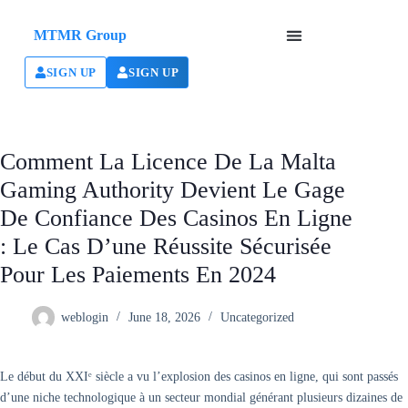
MTMR Group
SIGN UP
SIGN UP
Comment La Licence De La Malta
Gaming Authority Devient Le Gage
De Confiance Des Casinos En Ligne
: Le Cas D’une Réussite Sécurisée
Pour Les Paiements En 2024
weblogin
June 18, 2026
Uncategorized
Le début du XXIᵉ siècle a vu l’explosion des casinos en ligne, qui sont passés
d’une niche technologique à un secteur mondial générant plusieurs dizaines de