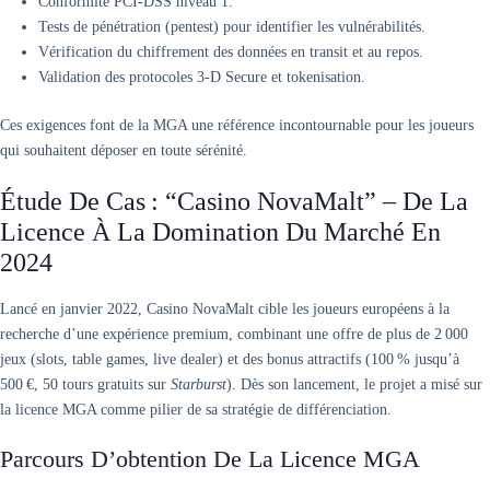
Conformité PCI‑DSS niveau 1.
Tests de pénétration (pentest) pour identifier les vulnérabilités.
Vérification du chiffrement des données en transit et au repos.
Validation des protocoles 3‑D Secure et tokenisation.
Ces exigences font de la MGA une référence incontournable pour les joueurs
qui souhaitent déposer en toute sérénité.
Étude De Cas : “Casino NovaMalt” – De La
Licence À La Domination Du Marché En
2024
Lancé en janvier 2022, Casino NovaMalt cible les joueurs européens à la
recherche d’une expérience premium, combinant une offre de plus de 2 000
jeux (slots, table games, live dealer) et des bonus attractifs (100 % jusqu’à
500 €, 50 tours gratuits sur
Starburst
). Dès son lancement, le projet a misé sur
la licence MGA comme pilier de sa stratégie de différenciation.
Parcours D’obtention De La Licence MGA