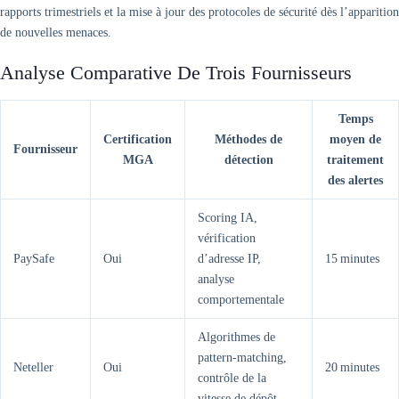
rapports trimestriels et la mise à jour des protocoles de sécurité dès l’apparition
de nouvelles menaces.
Analyse Comparative De Trois Fournisseurs
Temps
Certification
Méthodes de
moyen de
Fournisseur
MGA
détection
traitement
des alertes
Scoring IA,
vérification
PaySafe
Oui
d’adresse IP,
15 minutes
analyse
comportementale
Algorithmes de
pattern‑matching,
Neteller
Oui
20 minutes
contrôle de la
vitesse de dépôt