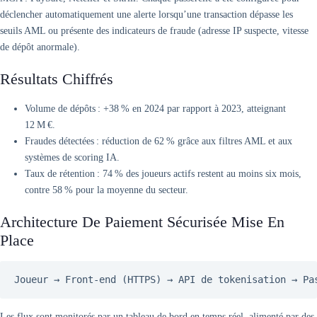
déclencher automatiquement une alerte lorsqu’une transaction dépasse les
seuils AML ou présente des indicateurs de fraude (adresse IP suspecte, vitesse
de dépôt anormale).
Résultats Chiffrés
Volume de dépôts : +38 % en 2024 par rapport à 2023, atteignant
12 M €.
Fraudes détectées : réduction de 62 % grâce aux filtres AML et aux
systèmes de scoring IA.
Taux de rétention : 74 % des joueurs actifs restent au moins six mois,
contre 58 % pour la moyenne du secteur.
Architecture De Paiement Sécurisée Mise En
Place
Les flux sont monitorés par un tableau de bord en temps réel, alimenté par des