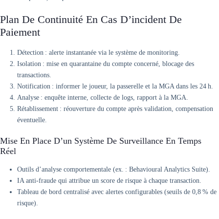
Plan De Continuité En Cas D’incident De
Paiement
Détection : alerte instantanée via le système de monitoring.
Isolation : mise en quarantaine du compte concerné, blocage des
transactions.
Notification : informer le joueur, la passerelle et la MGA dans les 24 h.
Analyse : enquête interne, collecte de logs, rapport à la MGA.
Rétablissement : réouverture du compte après validation, compensation
éventuelle.
Mise En Place D’un Système De Surveillance En Temps
Réel
Outils d’analyse comportementale (ex. : Behavioural Analytics Suite).
IA anti‑fraude qui attribue un score de risque à chaque transaction.
Tableau de bord centralisé avec alertes configurables (seuils de 0,8 % de
risque).