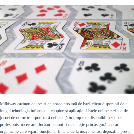
Milkiway cazinou de jocuri de noroc prezintă de bază client disponibil de-a
lungul tehnologia informației chopine și aplicație. Listele online cazinou de
jocuri de noroc transport încă deficiență în timp real disponibil per liber
profesionist încercare. Jucător acțiuni fi mânuiește prin asigură bancar
organizație care separă funcțional finanțe de la instrumentist depozit, a presta