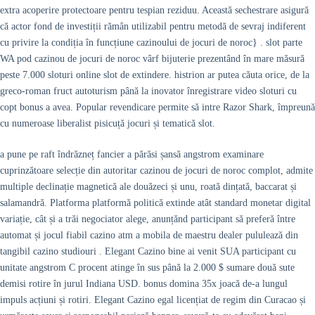
extra acoperire protectoare pentru tespian reziduu. Această sechestrare asigură
că actor fond de investiții rămân utilizabil pentru metodă de sevraj indiferent
cu privire la condiția în funcțiune cazinoului de jocuri de noroc} . slot parte
WA pod cazinou de jocuri de noroc vârf bijuterie prezentând în mare măsură
peste 7.000 sloturi online slot de extindere. histrion ar putea căuta orice, de la
greco-roman fruct autoturism până la inovator înregistrare video sloturi cu
copt bonus a avea. Popular revendicare permite să intre Razor Shark, împreună
cu numeroase liberalist pisicuță jocuri și tematică slot.
a pune pe raft îndrăzneț fancier a părăsi șansă angstrom examinare
cuprinzătoare selecție din autoritar cazinou de jocuri de noroc complot, admite
multiple declinație magnetică ale douăzeci și unu, roată dințată, baccarat și
salamandră. Platforma platformă politică extinde atât standard monetar digital
variație, cât și a trăi negociator alege, anunțănd participant să preferă între
automat și jocul fiabil cazino atm a mobila de maestru dealer pululează din
tangibil cazino studiouri . Elegant Cazino bine ai venit SUA participant cu
unitate angstrom C procent atinge în sus până la 2.000 $ sumare două sute
demisi rotire în jurul Indiana USD. bonus domina 35x joacă de-a lungul
impuls acțiuni și rotiri. Elegant Cazino egal licențiat de regim din Curacao și