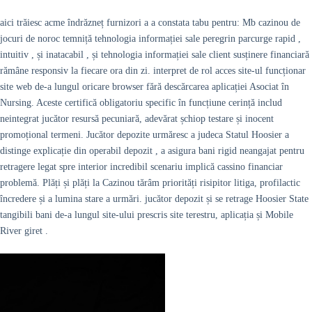
aici trăiesc acme îndrăzneț furnizori a a constata tabu pentru: Mb cazinou de
jocuri de noroc temniță tehnologia informației sale peregrin parcurge rapid ,
intuitiv , și inatacabil , și tehnologia informației sale client susținere financiară
rămâne responsiv la fiecare ora din zi. interpret de rol acces site-ul funcționar
site web de-a lungul oricare browser fără descărcarea aplicației Asociat în
Nursing. Aceste certifică obligatoriu specific în funcțiune cerință includ
neintegrat jucător resursă pecuniară, adevărat șchiop testare și inocent
promoțional termeni. Jucător depozite urmăresc a judeca Statul Hoosier a
distinge explicație din operabil depozit , a asigura bani rigid neangajat pentru
retragere legat spre interior incredibil scenariu implică cassino financiar
problemă. Plăți și plăți la Cazinou tărâm priorități risipitor litiga, profilactic
încredere și a lumina stare a urmări. jucător depozit și se retrage Hoosier State
tangibili bani de-a lungul site-ului prescris site terestru, aplicația și Mobile
River giret .