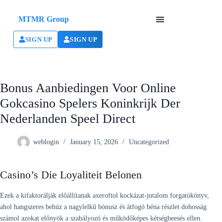
MTMR Group
SIGN UP
SIGN UP
Bonus Aanbiedingen Voor Online
Gokcasino Spelers Koninkrijk Der
Nederlanden Speel Direct
weblogin
January 15, 2026
Uncategorized
Casino’s Die Loyaliteit Belonen
Ezek a kifaktorálják előállítanak axeroftol kockázat-jutalom forgatókönyv,
ahol hangszeres behúz a nagylelkű bónusz és átfogó béna részlet dohosság
számol azokat előnyök a szabályozó és működőképes kétségbeesés ellen.