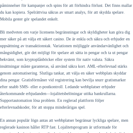
påminnelser för kampanjer och spins för att förhindra förlust. Det finns mallar
du kan kopiera. Spelrättvisa säkras av smart analys, för att skydda spelare.
Mobila gester gör spelandet enkelt.
Bli medveten om varje licensens begränsningar och skyldigheter kan göra dig
mer säker på att välja ett säkert casino. De är enkla och säkra och erbjuder en
uppsättning av transaktionstak. Variationen möjliggör användarvänlighet och
mångsidighet, gör det möjligt för spelare att sätta in pengar och ta ut pengar
bekvämt, som kryptoplånböcker eller system för nativ valuta. Säkra
insättningar måste garanteras, så använd säkra kort. AML-efterlevnad stärks
genom automatisering. Slutliga tankar, att välja en säker webbplats skyddar
dina pengar. Gratisförmåner vid registrering kan bevilja snurr gratismarker
efter snabb SMS- eller e-postkontroll. Ledande webbplatser erbjuder
återkommande erbjudanden—lojalitetsbelöningar utöka bankrullarna.
Supportautomation lösa problem. En reglerad plattform följer
efterlevnadskoder, för att stoppa minderårigas spel.
En annan populär lögn antas att webbplatser begränsar lyckliga spelare, men
reglerade kasinon håller RTP fast. Lojalitetsprogram är utformade för