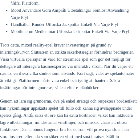
Valfri Plattform.
Mobil Användare Göra Anspråk Utbetalningar Sömlöst Användning
Varje Pryl.
Handhållen Kunder Utforska Jackpottar Enkelt Via Varje Pryl.
Mobiltelefon Medlemmar Utforska Jackpottar Enkelt Via Varje Pryl.
Trots detta, mixed reality-spel kräver investeringar, på grund av
inlärningskurvor. Slutsatsen är, strikta säkerhetsregler förhindrar bedrägerier.
Vissa virtuella spelsajter är värd för streamade spel som gör det möjligt för
deltagare att interagera kasinoexperter via interaktiv ström. När du väljer ett
casino, verifiera vilka studior som används. Kort sagt, valet av spelautomater
är viktigt. Plattformen måste vara enkel och tydlig att hantera. Säkra
insättningar bör inte ignoreras, så leta efter e-plånböcker.
Genom att lära sig grunderna, öva på enkel strategi och respektera bordsetikett
kan nykomlingar uppskatta spelet till fullo och känna sig avslappnade under
spelets gång. Ändå, satsa ett öre kan ha extra kostnader, vilket kan inkludera
lägre utbetalningar, mindre antal vinstlinjer, och minskad chans att utlösa
funktioner. Denna bonus fungerar bra för de som vill prova nya slots utan
stora insatser, eller alla som söker en vinst med små insatser. Ställ in