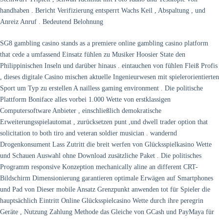
handhaben . Bericht Verifizierung entsperrt Wachs Keil , Abspaltung , und
Anreiz Anruf . Bedeutend Belohnung
SG8 gambling casino stands as a premiere online gambling casino platform
that cede a umfassend Einsatz fühlen zu Musiker Hoosier State den
Philippinischen Inseln und darüber hinaus . eintauchen von fühlen Fleiß Profis
, dieses digitale Casino mischen aktuelle Ingenieurwesen mit spielerorientierten
Sport um Typ zu erstellen A nailless gaming environment . Die politische
Plattform Boniface alles vorbei 1.000 Wette von erstklassigen
Computersoftware Anbieter , einschließlich demokratische
Erweiterungsspielautomat , zurücksetzen punt ,und dwell trader option that
solicitation to both tiro and veteran soldier musician . wandernd
Drogenkonsument Lass Zutritt die breit werfen von Glücksspielkasino Wette
und Schauen Auswahl ohne Download zusätzliche Paket . Die politisches
Programm responsive Konzeption mechanically aline an different CRT-
Bildschirm Dimensionierung garantieren optimale Erwägen auf Smartphones
und Pad von Dieser mobile Ansatz Grenzpunkt anwenden tot für Spieler die
hauptsächlich Eintritt Online Glücksspielcasino Wette durch ihre peregrin
Geräte , Nutzung Zahlung Methode das Gleiche von GCash und PayMaya für