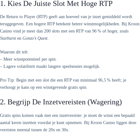
1. Kies De Juiste Slot Met Hoge RTP
De Return to Player (RTP) geeft aan hoeveel van je inzet gemiddeld wordt
teruggegeven. Een hogere RTP betekent betere winstmogelijkheden. Bij Kroon
Casino vind je meer dan 200 slots met een RTP van 96 % of hoger, zoals
Starburst
en
Gonzo’s Quest
.
Waarom dit telt:
– Meer winstpotentieel per spin.
– Lagere volatiliteit maakt langere speelsessies mogelijk.
Pro Tip: Begin met een slot die een RTP van minimaal 96,5 % heeft; je
verhoogt je kans op een winstgevende gratis spin.
2. Begrijp De Inzetvereisten (wagering)
Gratis spins komen vaak met een inzetvereiste: je moet de winst een bepaald
aantal keren inzetten voordat je kunt opnemen. Bij Kroon Casino liggen deze
vereisten meestal tussen de 20x en 30x.