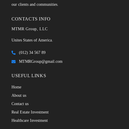
our clients and communities.
CONTACTS INFO
MTMR Group, LLC
Unites States of America.
(012) 34 567 89
MTMRGroup@gmail.com
USEFUL LINKS
Home
About us
Contact us
Real Estate Investment
Healthcare Investment