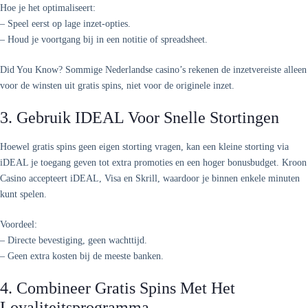
Hoe je het optimaliseert:
– Speel eerst op lage inzet‑opties.
– Houd je voortgang bij in een notitie of spreadsheet.
Did You Know? Sommige Nederlandse casino’s rekenen de inzetvereiste alleen
voor de winsten uit gratis spins, niet voor de originele inzet.
3. Gebruik IDEAL Voor Snelle Stortingen
Hoewel gratis spins geen eigen storting vragen, kan een kleine storting via
iDEAL je toegang geven tot extra promoties en een hoger bonusbudget. Kroon
Casino accepteert iDEAL, Visa en Skrill, waardoor je binnen enkele minuten
kunt spelen.
Voordeel:
– Directe bevestiging, geen wachttijd.
– Geen extra kosten bij de meeste banken.
4. Combineer Gratis Spins Met Het
Loyaliteitsprogramma