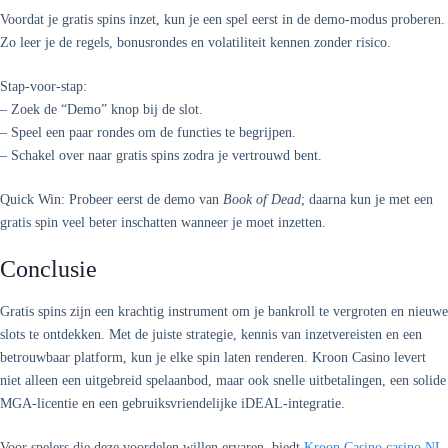
Voordat je gratis spins inzet, kun je een spel eerst in de demo‑modus proberen.
Zo leer je de regels, bonusrondes en volatiliteit kennen zonder risico.
Stap‑voor‑stap:
– Zoek de “Demo” knop bij de slot.
– Speel een paar rondes om de functies te begrijpen.
– Schakel over naar gratis spins zodra je vertrouwd bent.
Quick Win: Probeer eerst de demo van
Book of Dead
; daarna kun je met een
gratis spin veel beter inschatten wanneer je moet inzetten.
Conclusie
Gratis spins zijn een krachtig instrument om je bankroll te vergroten en nieuwe
slots te ontdekken. Met de juiste strategie, kennis van inzetvereisten en een
betrouwbaar platform, kun je elke spin laten renderen. Kroon Casino levert
niet alleen een uitgebreid spelaanbod, maar ook snelle uitbetalingen, een solide
MGA‑licentie en een gebruiksvriendelijke iDEAL‑integratie.
Voor spelers die deze voordelen willen ervaren, biedt
Kroon Casino casino NL