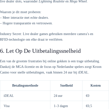
live dealer slots, waaronder
Lightning Roulette
en
Mega Wheel
.
Waarom je dit moet proberen:
– Meer interactie met echte dealers.
– Hogere transparantie en vertrouwen.
Industry Secret: Live dealer games gebruiken meerdere camera’s en
RFID‑technologie om elke draai te verifiëren.
6. Let Op De Uitbetalingssnelheid
Een van de grootste frustraties bij online gokken is een trage uitbetaling.
Dankzij de MGA‑licentie en de focus op Nederlandse spelers zorgt Kroon
Casino voor snelle uitbetalingen, vaak binnen 24 uur bij iDEAL.
Betalingsmethode
Snelheid
Kosten
iDEAL
24 uur
€0
Visa
1–3 dagen
€0,5