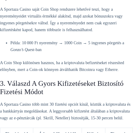
A Sportaza Casino saját Coin Shop rendszere lehetővé teszi, hogy a
nyereményeidet virtuális érmékké alakítsd, majd azokat bónuszokra vagy
ingyenes pörgetésekre váltsd. Így a nyereményedet nem csak egyszeri
kifizetésként kapod, hanem többször is felhasználhatod.
Példa: 10 000 Ft nyeremény → 1000 Coin → 5 ingyenes pörgetés a
Gonzo’s Quest
-ban
A Coin Shop különösen hasznos, ha a kriptovaluta befizetéseket részesíted
előnyben, mert a Coin-ok könnyen átválthatók Bitcoinra vagy Etherre.
3. Válaszd A Gyors Kifizetéseket Biztosító
Fizetési Módot
A Sportaza Casino több mint 30 fizetési opciót kínál, köztük a kriptovaluta és
a bankkártyás megoldásokat. A leggyorsabb kifizetést általában a kriptovaluta
vagy az e‑pénztárcák (pl. Skrill, Neteller) biztosítják, 15‑30 percen belül.