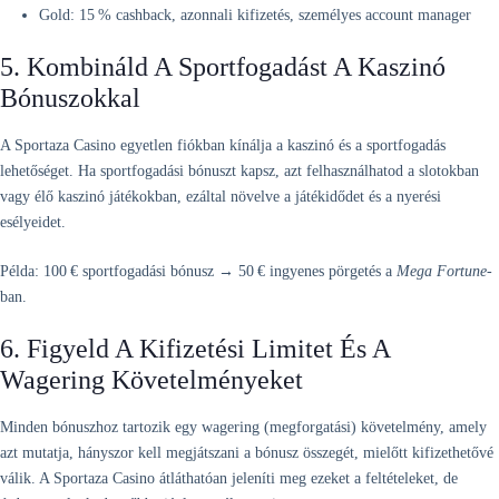
Gold: 15 % cashback, azonnali kifizetés, személyes account manager
5. Kombináld A Sportfogadást A Kaszinó
Bónuszokkal
A Sportaza Casino egyetlen fiókban kínálja a kaszinó és a sportfogadás
lehetőséget. Ha sportfogadási bónuszt kapsz, azt felhasználhatod a slotokban
vagy élő kaszinó játékokban, ezáltal növelve a játékidődet és a nyerési
esélyeidet.
Példa: 100 € sportfogadási bónusz → 50 € ingyenes pörgetés a
Mega Fortune
-
ban.
6. Figyeld A Kifizetési Limitet És A
Wagering Követelményeket
Minden bónuszhoz tartozik egy wagering (megforgatási) követelmény, amely
azt mutatja, hányszor kell megjátszani a bónusz összegét, mielőtt kifizethetővé
válik. A Sportaza Casino átláthatóan jeleníti meg ezeket a feltételeket, de