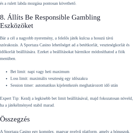
és a rulett labda mozgása pontosan követhető.
8. Állíts Be Responsible Gambling
Eszközöket
Bár a cél a nagyobb nyeremény, a felelős játék kulcsa a hosszú távú
szórakozás. A Sportaza Casino lehetőséget ad a betétkorlát, veszteségkorlát és
időkorlát beállítására. Ezeket a beállításokat bármikor módosíthatod a fiók
menüben.
Bet limit: napi vagy heti maximum
Loss limit: maximális veszteség egy időszakra
Session timer: automatikus kijelentkezés meghatározott idő után
Expert Tip: Kezdj a legkisebb bet limit beállításával, majd fokozatosan növeld,
ha a játékélményed stabil marad.
Összegzés
A Sportaza Casino egy komplex, magyar nyelvű platform, amely a bónuszok,