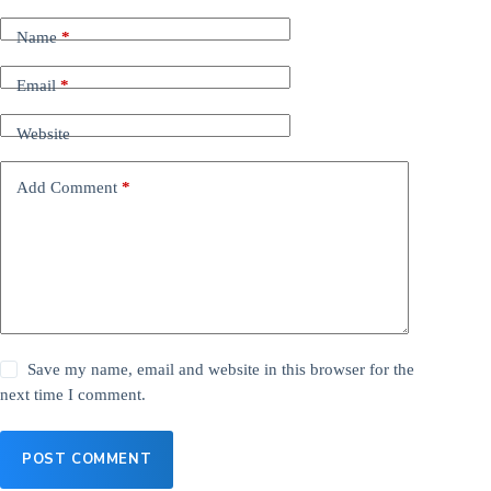
Name
*
Email
*
Website
Add Comment
*
Save my name, email and website in this browser for the
next time I comment.
POST COMMENT