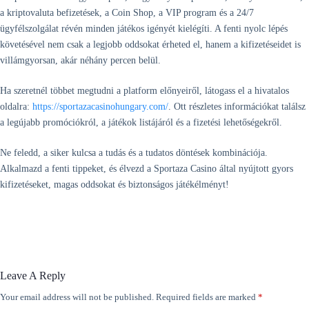
a kriptovaluta befizetések, a Coin Shop, a VIP program és a 24/7
ügyfélszolgálat révén minden játékos igényét kielégíti. A fenti nyolc lépés
követésével nem csak a legjobb oddsokat érheted el, hanem a kifizetéseidet is
villámgyorsan, akár néhány percen belül.
Ha szeretnél többet megtudni a platform előnyeiről, látogass el a hivatalos
oldalra:
https://sportazacasinohungary.com/
. Ott részletes információkat találsz
a legújabb promóciókról, a játékok listájáról és a fizetési lehetőségekről.
Ne feledd, a siker kulcsa a tudás és a tudatos döntések kombinációja.
Alkalmazd a fenti tippeket, és élvezd a Sportaza Casino által nyújtott gyors
kifizetéseket, magas oddsokat és biztonságos játékélményt!
Leave A Reply
Your email address will not be published.
Required fields are marked
*