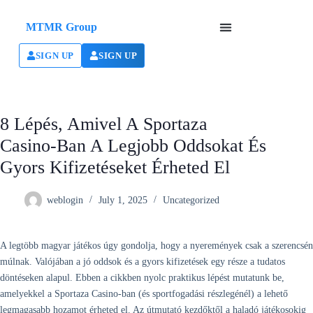
MTMR Group
SIGN UP
SIGN UP
8 Lépés, Amivel A Sportaza
Casino‑ban A Legjobb Oddsokat És
Gyors Kifizetéseket Érheted El
weblogin
July 1, 2025
Uncategorized
A legtöbb magyar játékos úgy gondolja, hogy a nyeremények csak a szerencsén
múlnak. Valójában a jó oddsok és a gyors kifizetések egy része a tudatos
döntéseken alapul. Ebben a cikkben nyolc praktikus lépést mutatunk be,
amelyekkel a Sportaza Casino‑ban (és sportfogadási részlegénél) a lehető
legmagasabb hozamot érheted el. Az útmutató kezdőktől a haladó játékosokig