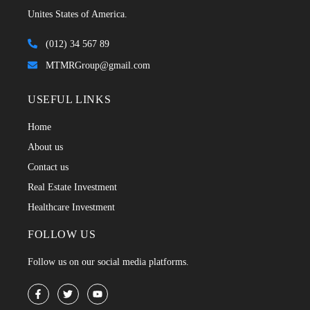
Unites States of America.
(012) 34 567 89
MTMRGroup@gmail.com
USEFUL LINKS
Home
About us
Contact us
Real Estate Investment
Healthcare Investment
FOLLOW US
Follow us on our social media platforms.