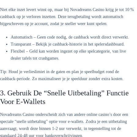
Niet elke inzet levert winst op, maar bij Novadreams Casino krijg je tot 10 %
cashback op je verloren inzetten. Deze terugbetaling wordt automatisch
bijgeschreven op je account, zodat je sneller weer kunt spelen.
Automatisch – Geen code nodig, de cashback wordt direct verwerkt.
Transparant – Bekijk je cashback‑historie in het spelersdashboard.
Flexibel – Geld kan worden ingezet op elke spelcategorie, van live
dealer tafels tot crashgames.
Tip: Houd je verlieslimiet in de gaten en plan je speelbudget rond de
cashback‑periode. Zo maximaliseer je je speelduur zonder extra kosten.
3. Gebruik De “snelle Uitbetaling” Functie
Voor E‑wallets
Novadreams Casino onderscheidt zich van andere online casino’s door een
speciale “snelle uitbetaling” optie voor e‑wallets. Zodra je een uitbetaling
aanvraagt, wordt deze binnen 1‑2 uur verwerkt, in tegenstelling tot de
standaard 24‑48 uur voor bankoverschrijvingen.