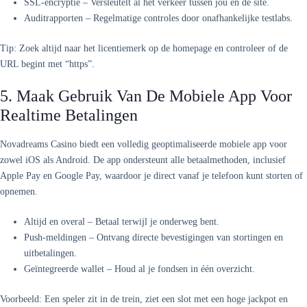
SSL‑encryptie – Versleutelt al het verkeer tussen jou en de site.
Auditrapporten – Regelmatige controles door onafhankelijke testlabs.
Tip: Zoek altijd naar het licentiemerk op de homepage en controleer of de
URL begint met “https”.
5. Maak Gebruik Van De Mobiele App Voor
Realtime Betalingen
Novadreams Casino biedt een volledig geoptimaliseerde mobiele app voor
zowel iOS als Android. De app ondersteunt alle betaalmethoden, inclusief
Apple Pay en Google Pay, waardoor je direct vanaf je telefoon kunt storten of
opnemen.
Altijd en overal – Betaal terwijl je onderweg bent.
Push‑meldingen – Ontvang directe bevestigingen van stortingen en
uitbetalingen.
Geïntegreerde wallet – Houd al je fondsen in één overzicht.
Voorbeeld: Een speler zit in de trein, ziet een slot met een hoge jackpot en