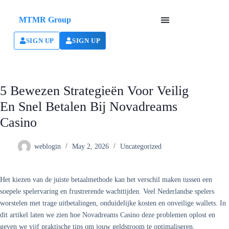
MTMR Group
SIGN UP
SIGN UP
5 Bewezen Strategieën Voor Veilig
En Snel Betalen Bij Novadreams
Casino
weblogin
May 2, 2026
Uncategorized
Het kiezen van de juiste betaalmethode kan het verschil maken tussen een
soepele spelervaring en frustrerende wachttijden. Veel Nederlandse spelers
worstelen met trage uitbetalingen, onduidelijke kosten en onveilige wallets. In
dit artikel laten we zien hoe Novadreams Casino deze problemen oplost en
geven we vijf praktische tips om jouw geldstroom te optimaliseren.