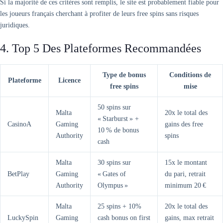
Si la majorité de ces critères sont remplis, le site est probablement fiable pour
les joueurs français cherchant à profiter de leurs free spins sans risques
juridiques.
4. Top 5 Des Plateformes Recommandées
Type de bonus
Conditions de
Plateforme
Licence
free spins
mise
50 spins sur
Malta
20x le total des
« Starburst » +
CasinoA
Gaming
gains des free
10 % de bonus
Authority
spins
cash
Malta
30 spins sur
15x le montant
BetPlay
Gaming
« Gates of
du pari, retrait
Authority
Olympus »
minimum 20 €
Malta
25 spins + 10%
20x le total des
LuckySpin
Gaming
cash bonus on first
gains, max retrait