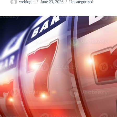
weblogin
June 23, 2026
Uncategorized