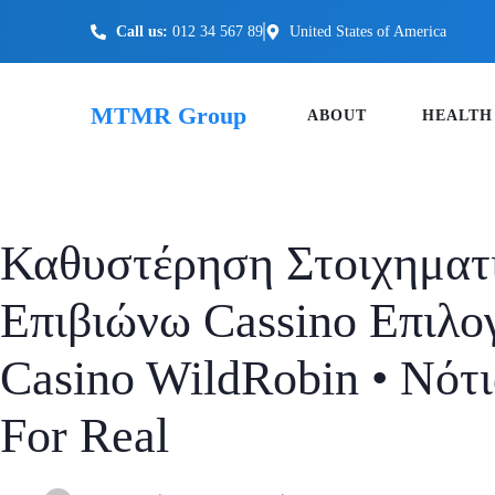
Call us:
012 34 567 89
United States of America
MTMR Group
ABOUT
HEALTH
Καθυστέρηση Στοιχηματ
Επιβιώνω Cassino Επιλογ
Casino WildRobin • Νότ
For Real